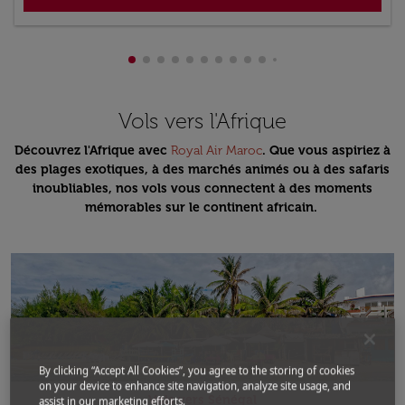
Affichage de cmp-pagination-showing-c
Affichage de cmp-pagination-showing
Affichage de cmp-pagination-showi
Affichage de cmp-pagination-sho
Affichage de cmp-pagination-s
Affichage de cmp-pagination
Affichage de cmp-paginati
Affichage de cmp-pagina
Affichage de cmp-pagi
Affichage de cmp-pa
Affichage de cmp-
Vols vers l'Afrique
Découvrez l'Afrique avec
Royal Air Maroc
. Que vous aspiriez à
des plages exotiques, à des marchés animés ou à des safaris
inoubliables, nos vols vous connectent à des moments
mémorables sur le continent africain.
By clicking “Accept All Cookies”, you agree to the storing of cookies
on your device to enhance site navigation, analyze site usage, and
Vols vers Sénégal
assist in our marketing efforts.