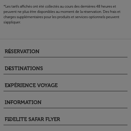
*Les tarifs affichés ont été collectés au cours des dernières 48 heures et
peuvent ne plus être disponibles au moment de la réservation. Des frais et
charges supplémentaires pour les produits et services optionnels peuvent
s'appliquer.
RÉSERVATION
keyboard_arrow_down
DESTINATIONS
keyboard_arrow_down
EXPÉRIENCE VOYAGE
keyboard_arrow_down
INFORMATION
keyboard_arrow_down
FIDELITE SAFAR FLYER
keyboard_arrow_down