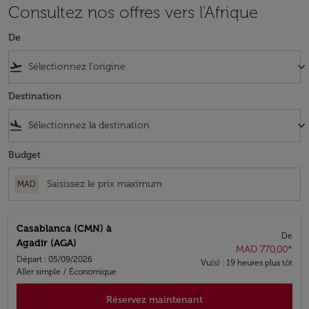
Consultez nos offres vers l'Afrique
De
flight_takeoff
keyboard_arrow_down
Destination
flight_land
keyboard_arrow_down
Budget
MAD
Casablanca (CMN)
à
De
Agadir (AGA)
MAD 770,00
*
Départ : 05/09/2026
Vu(s) : 19 heures plus tôt
Aller simple
/
Économique
Réservez maintenant