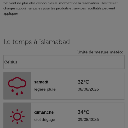
peuvent ne plus être disponibles au moment de la réservation. Des frais et
charges supplémentaires pour les produits et services facultatifs peuvent
appliquer.
Le temps à Islamabad
Unité de mesure météo
:
Weather unit option Celsius Selected
keyboard_arrow_down
Celsius
32°C
samedi
légère pluie
08/08/2026
34°C
dimanche
ciel dégagé
09/08/2026