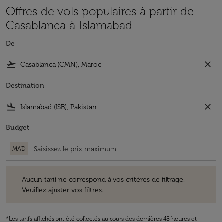
Offres de vols populaires à partir de
Casablanca à Islamabad
De
flight_takeoff
close
Destination
flight_land
close
Budget
MAD
Aucun tarif ne correspond à vos critères de filtrage. Veuillez ajuster v
Aucun tarif ne correspond à vos critères de filtrage.
Veuillez ajuster vos filtres.
*Les tarifs affichés ont été collectés au cours des dernières 48 heures et