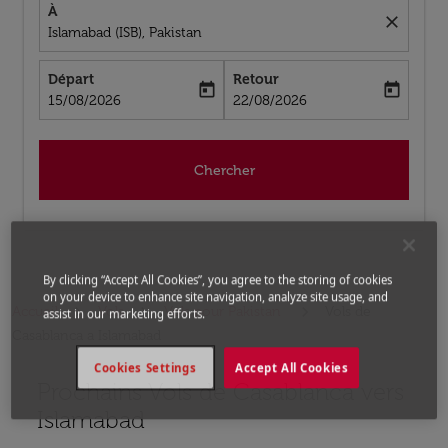
À
close
Islamabad (ISB), Pakistan
Départ
Retour
today
today
fc-booking-departure-date-aria-label
fc-booking-return-date-aria-label
15/08/2026
22/08/2026
Chercher
By clicking “Accept All Cookies”, you agree to the storing of cookies
on your device to enhance site navigation, analyze site usage, and
Accueil
Vols
Vols pour Pakistan
Vols de
assist in our marketing efforts.
Casablanca a Islamabad
Cookies Settings
Accept All Cookies
Prochains Vols de Casablanca vers
Aucun tarif trouvé pour les options populaires sélectio
Islamabad