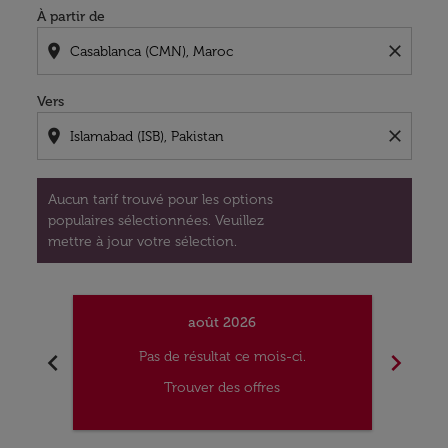
À partir de
location_on
close
Vers
location_on
close
Aucun tarif trouvé pour les options
populaires sélectionnées. Veuillez
mettre à jour votre sélection.
août 2026
chevron_left
chevron_right
Pas de résultat ce mois-ci.
Trouver des offres