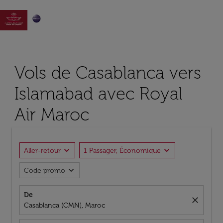

Vols de Casablanca vers
Islamabad avec Royal
Air Maroc
expand_more
expand_more
Aller-retour
1 Passager, Économique
expand_more
Code promo
De
close
Casablanca (CMN), Maroc