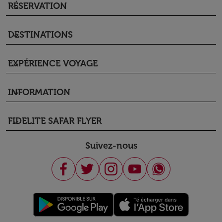
RÉSERVATION
keyboard_arrow_down
DESTINATIONS
keyboard_arrow_down
EXPÉRIENCE VOYAGE
keyboard_arrow_down
INFORMATION
keyboard_arrow_down
FIDELITE SAFAR FLYER
keyboard_arrow_down
Suivez-nous