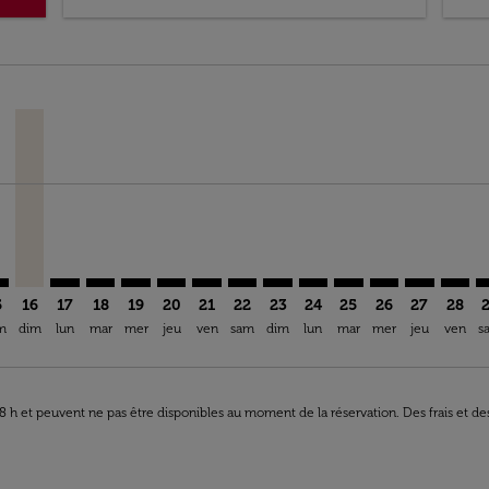
aimer. Trouver des offres
isclaimer. Trouver des offres
31/08/2026: À Partir De MAD 3 911,00
offers-disclaimer. Trouver des offres
iew-offers-disclaimer. Trouver des offres
mp-view-offers-disclaimer. Trouver des offres
N: cmp-view-offers-disclaimer. Trouver des offres
N–MAN: cmp-view-offers-disclaimer. Trouver des offres
CMN–MAN, 16/08/2026 – 30/08/2026: À Partir De MAD 5 0
CMN–MAN: cmp-view-offers-disclaimer. Trouver des o
CMN–MAN: cmp-view-offers-disclaimer. Trouver d
CMN–MAN: cmp-view-offers-disclaimer. Trouv
CMN–MAN: cmp-view-offers-disclaimer. T
CMN–MAN: cmp-view-offers-disclaime
CMN–MAN: cmp-view-offers-discl
CMN–MAN: cmp-view-offers-d
CMN–MAN: cmp-view-off
CMN–MAN: cmp-view
CMN–MAN: cmp-
CMN–MAN: 
CMN–M
C
ria-label MAD 3.0K
5
16
17
18
19
20
21
22
23
24
25
26
27
28
m
dim
lun
mar
mer
jeu
ven
sam
dim
lun
mar
mer
jeu
ven
s
 48 h et peuvent ne pas être disponibles au moment de la réservation. Des frais et d