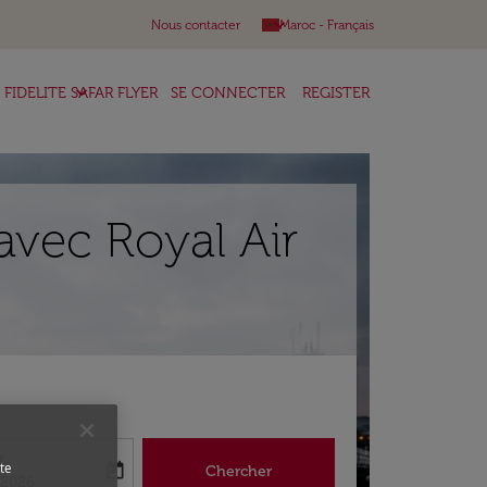
keyboard_arrow_down
Nous contacter
Maroc
-
Français
keyboard_arrow_down
FIDELITE SAFAR FLYER
SE CONNECTER
REGISTER
avec Royal Air
r
te
today
Chercher
abel
king-return-date-aria-label
/2026