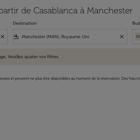
 partir de Casablanca à Manchester
Destination
Bud
close
flight_land
close
M
uillez ajuster vos filtres.
e. Veuillez ajuster vos filtres.
8 heures et peuvent ne plus être disponibles au moment de la réservation. Des frais e