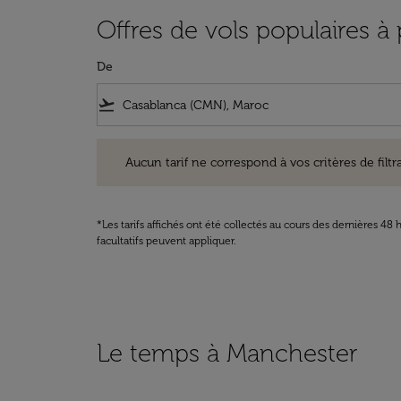
Offres de vols populaires à
De
flight_takeoff
Aucun tarif ne correspond à vos critères de filtrage. Ve
Aucun tarif ne correspond à vos critères de filtrag
*Les tarifs affichés ont été collectés au cours des dernières 4
facultatifs peuvent appliquer.
Le temps à Manchester