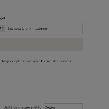
get
AD
t charges supplémentaires pour les produits et services
Weather unit option Celsius Select
keyboard_arrow_down
Unité de mesure météo
:
Celsius