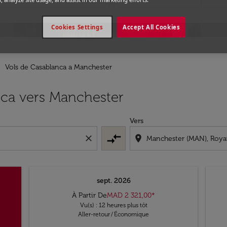
Cookies Settings
Accept All Cookies
Vols de Casablanca a Manchester
nca vers Manchester
Vers
compare_arrows
close
location_on
sept. 2026
À Partir De
MAD 2 321,00
*
Vu(s) : 12 heures plus tôt
Aller-retour
/
Économique