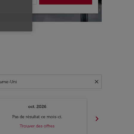
close
oct. 2026
n
À Partir 
chevron_right
Pas de résultat ce mois-ci.
Vu(s) 
Trouver des offres
Aller-re