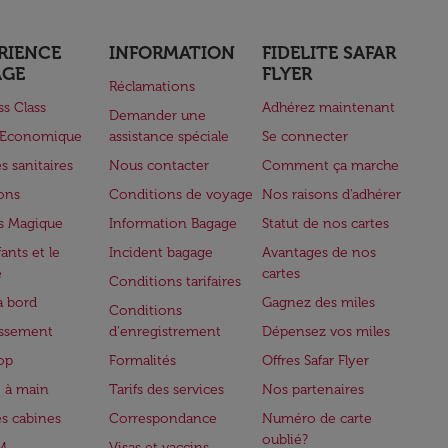
RIENCE
INFORMATION
FIDELITE SAFAR
AGE
FLYER
Réclamations
ss Class
Adhérez maintenant
Demander une
e Economique
assistance spéciale
Se connecter
s sanitaires
Nous contacter
Comment ça marche
lons
Conditions de voyage
Nos raisons d'adhérer
s Magique
Information Bagage
Statut de nos cartes
ants et le
Incident bagage
Avantages de nos
e
cartes
Conditions tarifaires
à bord
Gagnez des miles
Conditions
issement
d'enregistrement
Dépensez vos miles
op
Formalités
Offres Safar Flyer
 à main
Tarifs des services
Nos partenaires
es cabines
Correspondance
Numéro de carte
oublié?
M
Visas et vaccins