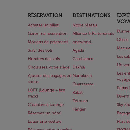
RÉSERVATION
DESTINATIONS
EXPÉ
VOY
Acheter un billet
Notre réseau
Busine
Gérer ma réservation
Alliance & Partenariats
Class
Moyens de paiement
oneworld
Mesure
Suivi des vols
Agadir
Les sa
Horaires des vols
Casablanca
Univer
Choisissez votre siège
Dakhla
Les enf
Ajouter des bagages en
Marrakech
voyag
soute
Ouarzazate
Repas 
LOFT (Lounge + fast
Rabat
track)
Divert
Tétouan
Casablanca Lounge
Sky Sh
Tanger
Réservez un hôtel
Bagage
Louer une voiture
Plan d
Réservez votre transfert
SKYRA