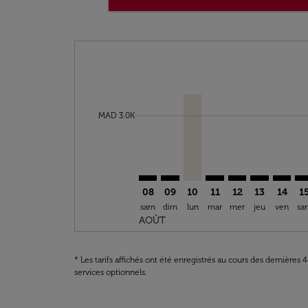
Displaying fares for août-2026
CMN–MAN: cmp-view-offers-discl
CMN–MAN: cmp-view-offers-d
CMN–MAN, 10/08/2026 – 
CMN–MAN: cmp-view-
CMN–MAN: cmp-v
CMN–MAN: c
CMN–MA
CM
cmp-daily-histogram-bars-legend-min-price-a
MAD 3.0K
08
09
10
11
12
13
14
1
sam
dim
lun
mar
mer
jeu
ven
sa
AOÛT
* Les tarifs affichés ont été enregistrés au cours des dernières
services optionnels.