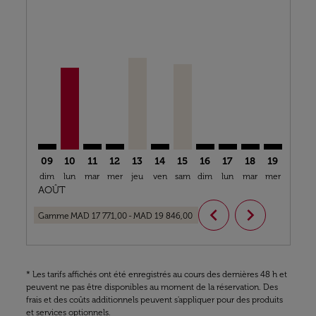
Displaying fares for août-2026
CMN–GIG: cmp-view-offers-disclaimer. Trouver des o
CMN–GIG, 10/08/2026 – 18/08/2026: À Partir De
CMN–GIG: cmp-view-offers-disclaimer. Trouv
CMN–GIG: cmp-view-offers-disclaimer. T
CMN–GIG, 13/08/2026 – 20/08/2026:
CMN–GIG: cmp-view-offers-discl
CMN–GIG, 15/08/2026 – 24/
CMN–GIG: cmp-view-off
CMN–GIG: cmp-view
CMN–GIG: cmp-
CMN–GIG: 
CMN–G
C
09
10
11
12
13
14
15
16
17
18
19
20
dim
lun
mar
mer
jeu
ven
sam
dim
lun
mar
mer
jeu
v
AOÛT
chevron_left
chevron_right
Gamme
MAD 17 771,00
-
MAD 19 846,00
* Les tarifs affichés ont été enregistrés au cours des dernières 48 h et
peuvent ne pas être disponibles au moment de la réservation. Des
frais et des coûts additionnels peuvent s'appliquer pour des produits
et services optionnels.