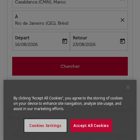
Casablanca (CMN), Maroc
À
close
Rio de Janeiro (GIG), Brésil
Départ
Retour
today
today
fc-booking-departure-date-aria-label
fc-booking-return-date-aria-label
16/08/2026
23/08/2026
Chercher
By clicking “Accept All Cookies”, you agree to the storing of cookies
on your device to enhance site navigation, analyze site usage, and
assist in our marketing efforts.
Accueil
Vols
Vols pour Brésil
Vols de Casablanca
a Rio de Janeiro
Cookies Settings
Accept All Cookies
Prochains Vols de Casablanca vers