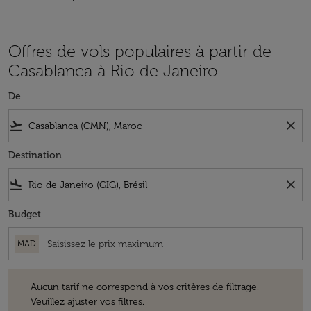
Offres de vols populaires à partir de
Casablanca à Rio de Janeiro
De
flight_takeoff
close
Destination
flight_land
close
Budget
MAD
Aucun tarif ne correspond à vos critères de filtrage. Veuillez ajuster v
Aucun tarif ne correspond à vos critères de filtrage.
Veuillez ajuster vos filtres.