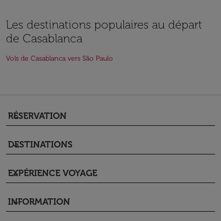
Les destinations populaires au départ
de Casablanca
Vols de Casablanca vers São Paulo
RÉSERVATION
keyboard_arrow_down
DESTINATIONS
keyboard_arrow_down
EXPÉRIENCE VOYAGE
keyboard_arrow_down
INFORMATION
keyboard_arrow_down