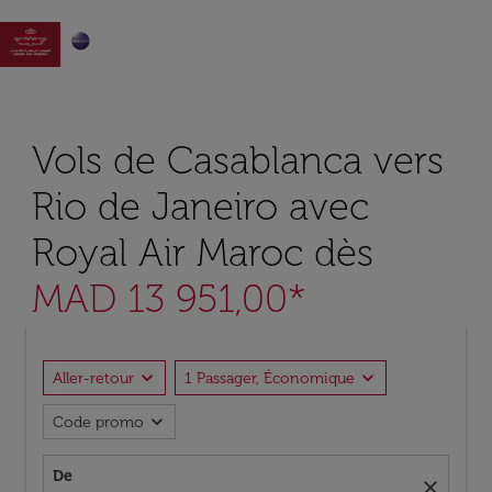

Vols de Casablanca vers
Rio de Janeiro avec
Royal Air Maroc dès
MAD 13 951,00*
expand_more
expand_more
Aller-retour
1 Passager, Économique
expand_more
Code promo
De
close