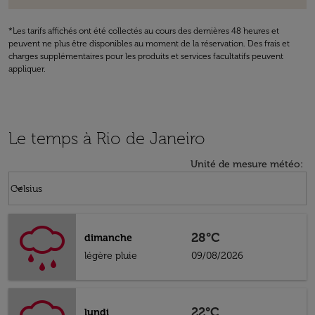
*Les tarifs affichés ont été collectés au cours des dernières 48 heures et
peuvent ne plus être disponibles au moment de la réservation. Des frais et
charges supplémentaires pour les produits et services facultatifs peuvent
appliquer.
Le temps à Rio de Janeiro
Unité de mesure météo
:
Weather unit option Celsius Selected
keyboard_arrow_down
Celsius
28°C
dimanche
légère pluie
09/08/2026
22°C
lundi