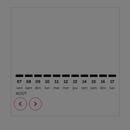
Displaying fares for août-2026
VIL–ALC: cmp-view-offers-disclaimer. Trouver des off
VIL–ALC: cmp-view-offers-disclaimer. Trouver des
VIL–ALC: cmp-view-offers-disclaimer. Trouve
VIL–ALC: cmp-view-offers-disclaimer. Tr
VIL–ALC: cmp-view-offers-disclaimer
VIL–ALC: cmp-view-offers-discla
VIL–ALC: cmp-view-offers-d
VIL–ALC: cmp-view-offe
VIL–ALC: cmp-view-
VIL–ALC: cmp-v
VIL–ALC: 
VIL–A
V
07
08
09
10
11
12
13
14
15
16
17
18
ven
sam
dim
lun
mar
mer
jeu
ven
sam
dim
lun
mar
m
AOÛT
chevron_left
chevron_right