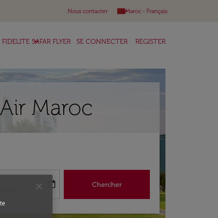
keyboard_arrow_down
Nous contacter
Maroc
-
Français
keyboard_arrow_down
FIDELITE SAFAR FLYER
SE CONNECTER
REGISTER
 Air Maroc
r
today
Chercher
abel
king-return-date-aria-label
/2026
te