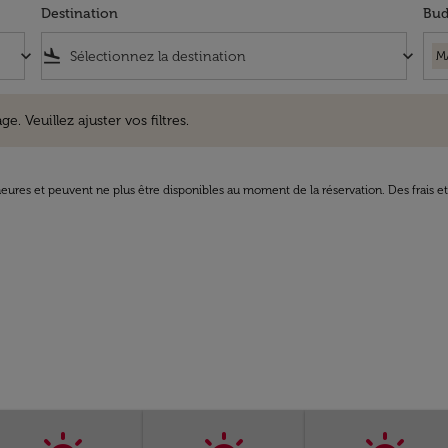
Destination
Bud
keyboard_arrow_down
flight_land
keyboard_arrow_down
M
uillez ajuster vos filtres.
e. Veuillez ajuster vos filtres.
8 heures et peuvent ne plus être disponibles au moment de la réservation. Des frais e