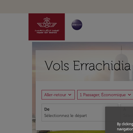
Vols Errachidi
expand_more
expand_more
Aller-retour
1 Passager, Économique
De
À
By clickin
navigation