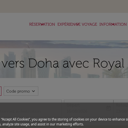
keyboard_arrow_down
keyboard_arrow_down
keyboard_arrow_down
RÉSERVATION
EXPÉRIENCE VOYAGE
INFORMATION
a vers Doha avec Royal
expand_more
Code promo
Départ
Retou
today
fc-booking-departure-date-aria-l
fc-boo
16/08/2026
23/08
g “Accept All Cookies”, you agree to the storing of cookies on your device to enhance si
, analyze site usage, and assist in our marketing efforts.