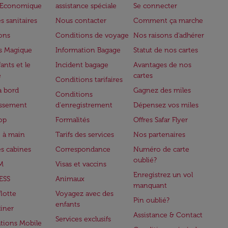
e Economique
assistance spéciale
Se connecter
s sanitaires
Nous contacter
Comment ça marche
lons
Conditions de voyage
Nos raisons d'adhérer
s Magique
Information Bagage
Statut de nos cartes
ants et le
Incident bagage
Avantages de nos
e
cartes
Conditions tarifaires
à bord
Gagnez des miles
Conditions
issement
d'enregistrement
Dépensez vos miles
op
Formalités
Offres Safar Flyer
 à main
Tarifs des services
Nos partenaires
es cabines
Correspondance
Numéro de carte
oublié?
M
Visas et vaccins
Enregistrez un vol
ESS
Animaux
manquant
flotte
Voyagez avec des
Pin oublié?
enfants
iner
Assistance & Contact
Services exclusifs
ations Mobile