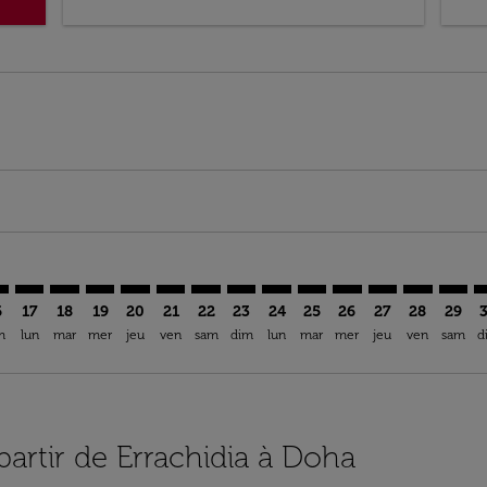
imer. Trouver des offres
sclaimer. Trouver des offres
s-disclaimer. Trouver des offres
offers-disclaimer. Trouver des offres
iew-offers-disclaimer. Trouver des offres
mp-view-offers-disclaimer. Trouver des offres
H: cmp-view-offers-disclaimer. Trouver des offres
H–DOH: cmp-view-offers-disclaimer. Trouver des offres
ERH–DOH: cmp-view-offers-disclaimer. Trouver des offres
ERH–DOH: cmp-view-offers-disclaimer. Trouver des of
ERH–DOH: cmp-view-offers-disclaimer. Trouver de
ERH–DOH: cmp-view-offers-disclaimer. Trouv
ERH–DOH: cmp-view-offers-disclaimer. T
ERH–DOH: cmp-view-offers-disclaime
ERH–DOH: cmp-view-offers-discl
ERH–DOH: cmp-view-offers-d
ERH–DOH: cmp-view-offe
ERH–DOH: cmp-view-
ERH–DOH: cmp-v
ERH–DOH: 
ERH–D
E
6
17
18
19
20
21
22
23
24
25
26
27
28
29
m
lun
mar
mer
jeu
ven
sam
dim
lun
mar
mer
jeu
ven
sam
d
partir de Errachidia à Doha