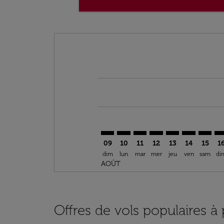
Displaying fares for août-2026
ERH–DOH: cmp-view-offers-discla
ERH–DOH: cmp-view-offers-di
ERH–DOH: cmp-view-offer
ERH–DOH: cmp-view-
ERH–DOH: cmp-v
ERH–DOH: c
ERH–DO
ER
09
10
11
12
13
14
15
1
dim
lun
mar
mer
jeu
ven
sam
di
AOÛT
Offres de vols populaires à 