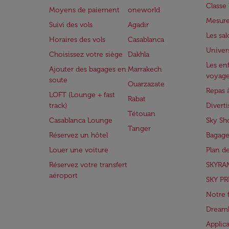
Class
Moyens de paiement
oneworld
Mesure
Suivi des vols
Agadir
Les sa
Horaires des vols
Casablanca
Univer
Choisissez votre siège
Dakhla
Les enf
Ajouter des bagages en
Marrakech
voyag
soute
Ouarzazate
Repas 
LOFT (Lounge + fast
Rabat
track)
Divert
Tétouan
Casablanca Lounge
Sky Sh
Tanger
Réservez un hôtel
Bagage
Louer une voiture
Plan d
Réservez votre transfert
SKYRA
aéroport
SKY PR
Notre 
Dreaml
Applic