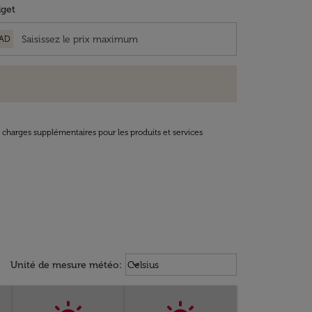
get
AD
t charges supplémentaires pour les produits et services
Weather unit option Celsius Select
keyboard_arrow_down
Unité de mesure météo
:
Celsius