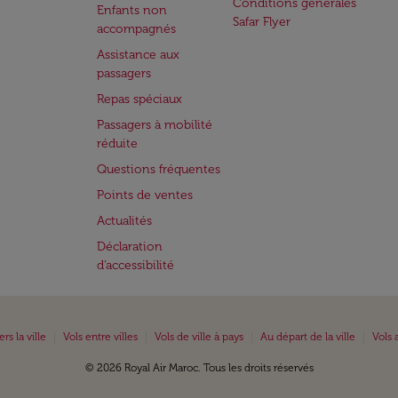
Conditions générales
Enfants non
Safar Flyer
accompagnés
Assistance aux
passagers
Repas spéciaux
Passagers à mobilité
réduite
Questions fréquentes
Points de ventes
Actualités
Déclaration
d’accessibilité
|
|
|
|
ers la ville
Vols entre villes
Vols de ville à pays
Au départ de la ville
Vols 
© 2026 Royal Air Maroc. Tous les droits réservés