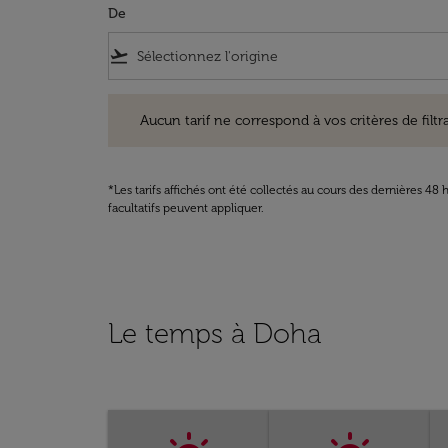
De
flight_takeoff
Aucun tarif ne correspond à vos critères de filtrage. Ve
Aucun tarif ne correspond à vos critères de filtrag
*Les tarifs affichés ont été collectés au cours des dernières 4
facultatifs peuvent appliquer.
Le temps à Doha