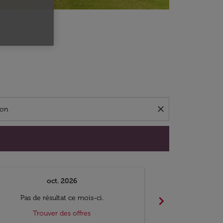
close
oct. 2026
n
chevron_right
Pas de résultat ce mois-ci.
Pas de ré
Trouver des offres
Trouv