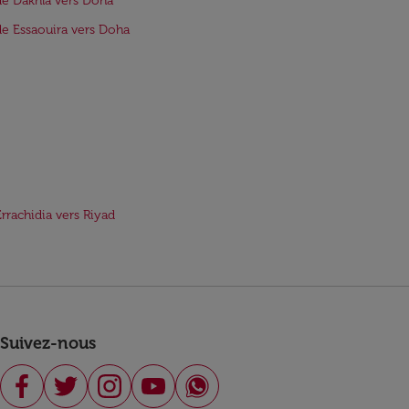
de Dakhla vers Doha
de Essaouira vers Doha
Errachidia vers Riyad
Suivez-nous