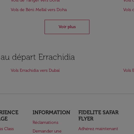
Vols de Tanger vers Doha
Vols 
Vols de Béni Mellal vers Doha
Vols 
Voir plus
 au départ Errachidia
Vols Errachidia vers Dubaï
Vols 
RIENCE
INFORMATION
FIDELITE SAFAR
AGE
FLYER
Réclamations
ss Class
Adhérez maintenant
Demander une