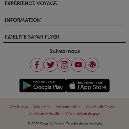
EXPÉRIENCE VOYAGE
keyboard_arrow_down
INFORMATION
keyboard_arrow_down
FIDELITE SAFAR FLYER
keyboard_arrow_down
Suivez-nous
|
|
|
|
Vers le pays
Vers la ville
Vols entre villes
Vols de ville à pays
|
Au départ de la ville
Vols au départ du pays
© 2026 Royal Air Maroc. Tous les droits réservés