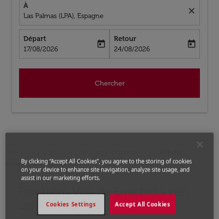
À
close
Las Palmas (LPA), Espagne
Départ
Retour
today
today
fc-booking-departure-date-aria-label
fc-booking-return-date-aria-label
17/08/2026
24/08/2026
Chercher
Accueil
Vols
Vols pour Espagne
Vols de
By clicking “Accept All Cookies”, you agree to the storing of cookies
Errachidia a Las Palmas
on your device to enhance site navigation, analyze site usage, and
assist in our marketing efforts.
Prochains Vols de Errachidia vers
Aucun tarif trouvé pour les options populaires sélectio
Las Palmas
Cookies Settings
Accept All Cookies