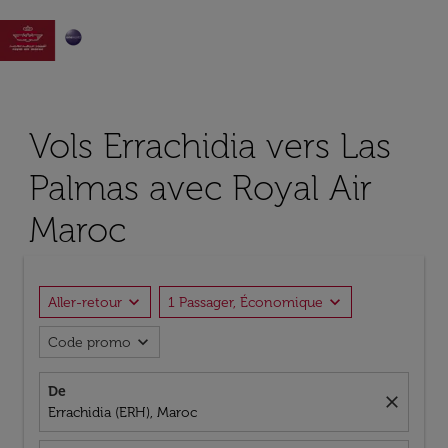

Vols Errachidia vers Las
Palmas avec Royal Air
Maroc
expand_more
expand_more
Aller-retour
1 Passager, Économique
expand_more
Code promo
De
close
Errachidia (ERH), Maroc