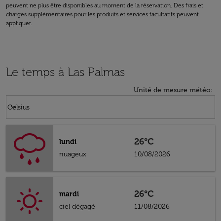
peuvent ne plus être disponibles au moment de la réservation. Des frais et
charges supplémentaires pour les produits et services facultatifs peuvent
appliquer.
Le temps à Las Palmas
Unité de mesure météo
:
Weather unit option Celsius Selected
keyboard_arrow_down
Celsius
26°C
lundi
nuageux
10/08/2026
26°C
mardi
ciel dégagé
11/08/2026