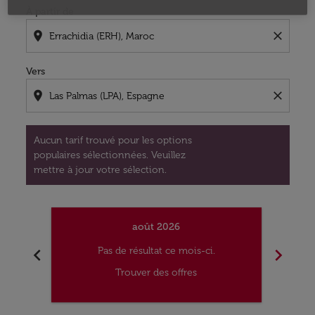
À partir de
location_on
close
Vers
location_on
close
Aucun tarif trouvé pour les options
populaires sélectionnées. Veuillez
mettre à jour votre sélection.
août 2026
chevron_left
chevron_right
Pas de résultat ce mois-ci.
Trouver des offres