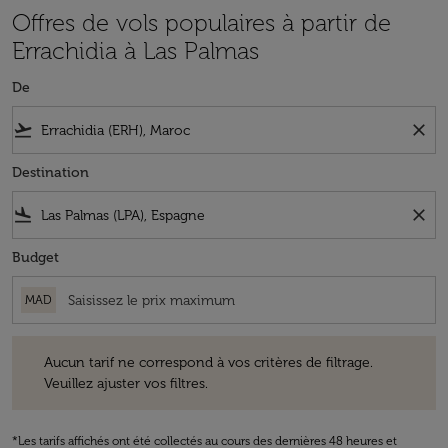
Offres de vols populaires à partir de
Errachidia à Las Palmas
De
flight_takeoff
close
Destination
flight_land
close
Budget
MAD
Aucun tarif ne correspond à vos critères de filtrage. Veuillez ajuster v
Aucun tarif ne correspond à vos critères de filtrage.
Veuillez ajuster vos filtres.
*Les tarifs affichés ont été collectés au cours des dernières 48 heures et