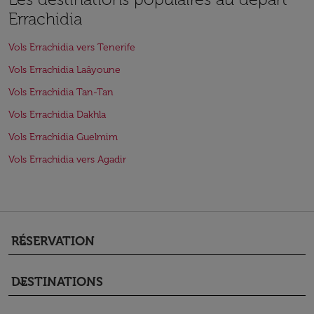
Errachidia
Vols Errachidia vers Tenerife
Vols Errachidia Laâyoune
Vols Errachidia Tan-Tan
Vols Errachidia Dakhla
Vols Errachidia Guelmim
Vols Errachidia vers Agadir
RÉSERVATION
keyboard_arrow_down
DESTINATIONS
keyboard_arrow_down