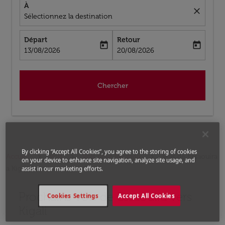
À
close
Sélectionnez la destination
Départ
Retour
today
today
fc-booking-departure-date-aria-label
fc-booking-return-date-aria-label
13/08/2026
20/08/2026
Chercher
By clicking “Accept All Cookies”, you agree to the storing of cookies
Accueil
Vols
Vols pour Rwanda
Vols de Essaouira
on your device to enhance site navigation, analyze site usage, and
a Kigali
assist in our marketing efforts.
Prochains Vols de Essaouira vers
Aucun tarif trouvé pour les options populaires sélectio
Cookies Settings
Accept All Cookies
Kigali