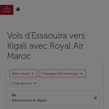

Vols d'Essaouira vers
Kigali avec Royal Air
Maroc
expand_more
expand_more
Aller-retour
1 Passager, Économique
expand_more
Code promo
De
close
Sélectionnez le départ