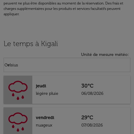
peuvent ne plus être disponibles au moment de la réservation. Des frais et
charges supplémentaires pour les produits et services facultatifs peuvent
appliquer.
Le temps à Kigali
Unité de mesure météo
:
Weather unit option Celsius Selected
keyboard_arrow_down
Celsius
30°C
jeudi
légère pluie
06/08/2026
29°C
vendredi
nuageux
07/08/2026