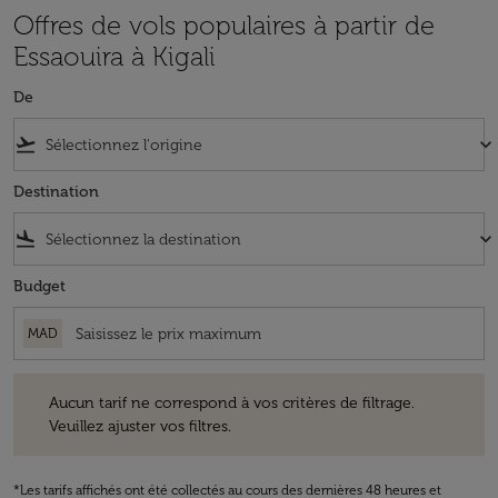
Offres de vols populaires à partir de
Essaouira à Kigali
De
flight_takeoff
keyboard_arrow_down
Destination
flight_land
keyboard_arrow_down
Budget
MAD
Aucun tarif ne correspond à vos critères de filtrage. Veuillez ajuster v
Aucun tarif ne correspond à vos critères de filtrage.
Veuillez ajuster vos filtres.
*Les tarifs affichés ont été collectés au cours des dernières 48 heures et