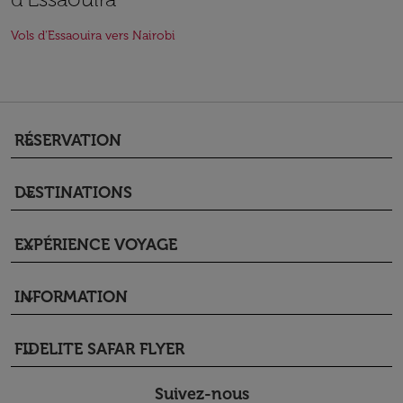
Vols d'Essaouira vers Nairobi
RÉSERVATION
keyboard_arrow_down
DESTINATIONS
keyboard_arrow_down
EXPÉRIENCE VOYAGE
keyboard_arrow_down
INFORMATION
keyboard_arrow_down
FIDELITE SAFAR FLYER
keyboard_arrow_down
Suivez-nous