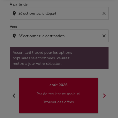
À partir de
location_on
close
Vers
location_on
close
Aucun tarif trouvé pour les options
populaires sélectionnées. Veuillez
mettre à jour votre sélection.
août 2026
chevron_left
chevron_right
Pas de résultat ce mois-ci.
Trouver des offres