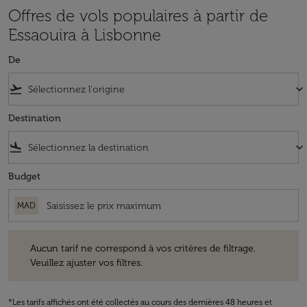
Offres de vols populaires à partir de
Essaouira à Lisbonne
De
flight_takeoff
keyboard_arrow_down
Destination
flight_land
keyboard_arrow_down
Budget
MAD
Aucun tarif ne correspond à vos critères de filtrage. Veuillez ajuster v
Aucun tarif ne correspond à vos critères de filtrage.
Veuillez ajuster vos filtres.
*Les tarifs affichés ont été collectés au cours des dernières 48 heures et