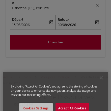
À
close
Lisbonne (LIS), Portugal
Départ
Retour
today
today
fc-booking-departure-date-aria-label
fc-booking-return-date-aria-label
13/08/2026
20/08/2026
Chercher
Accueil
Vols
Vols pour Portugal
Vols de Essaouira
a Lisbonne
By clicking “Accept All Cookies”, you agree to the storing of cookies
on your device to enhance site navigation, analyze site usage, and
assist in our marketing efforts.
Prochains Vols de Essaouira vers
Aucun tarif trouvé pour les options populaires sélectio
Lisbonne
Cookies Settings
Accept All Cookies