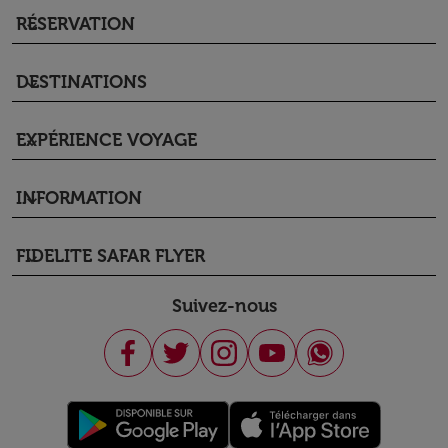
RÉSERVATION
keyboard_arrow_down
DESTINATIONS
keyboard_arrow_down
EXPÉRIENCE VOYAGE
keyboard_arrow_down
INFORMATION
keyboard_arrow_down
FIDELITE SAFAR FLYER
keyboard_arrow_down
Suivez-nous