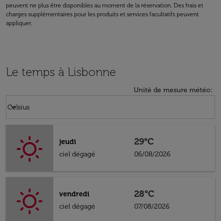
peuvent ne plus être disponibles au moment de la réservation. Des frais et
charges supplémentaires pour les produits et services facultatifs peuvent
appliquer.
Le temps à Lisbonne
Unité de mesure météo
:
Weather unit option Celsius Selected
keyboard_arrow_down
Celsius
29°C
jeudi
ciel dégagé
06/08/2026
28°C
vendredi
ciel dégagé
07/08/2026