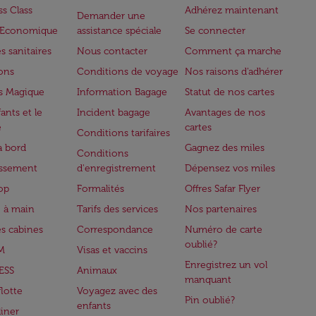
ss Class
Adhérez maintenant
Demander une
e Economique
assistance spéciale
Se connecter
s sanitaires
Nous contacter
Comment ça marche
lons
Conditions de voyage
Nos raisons d'adhérer
s Magique
Information Bagage
Statut de nos cartes
ants et le
Incident bagage
Avantages de nos
e
cartes
Conditions tarifaires
à bord
Gagnez des miles
Conditions
issement
d'enregistrement
Dépensez vos miles
op
Formalités
Offres Safar Flyer
 à main
Tarifs des services
Nos partenaires
es cabines
Correspondance
Numéro de carte
oublié?
M
Visas et vaccins
Enregistrez un vol
ESS
Animaux
manquant
flotte
Voyagez avec des
Pin oublié?
enfants
iner