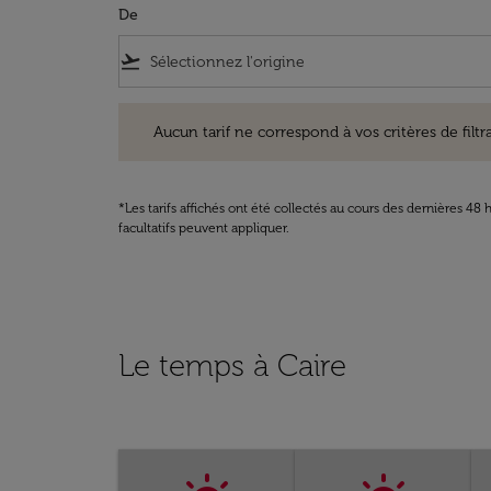
De
flight_takeoff
Aucun tarif ne correspond à vos critères de filtrage. Ve
Aucun tarif ne correspond à vos critères de filtrag
*Les tarifs affichés ont été collectés au cours des dernières 4
facultatifs peuvent appliquer.
Le temps à Caire