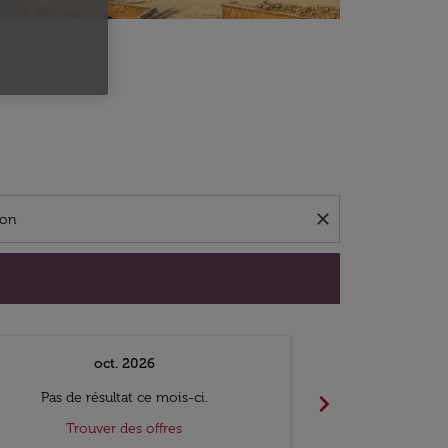
close
oct. 2026
n
chevron_right
Pas de résultat ce mois-ci.
Pas de ré
Trouver des offres
Trouv