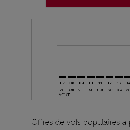
Displaying fares for août-2026
GLN–CAI: cmp-view-offers-disclai
GLN–CAI: cmp-view-offers-di
GLN–CAI: cmp-view-offer
GLN–CAI: cmp-view-o
GLN–CAI: cmp-vi
GLN–CAI: cm
GLN–CA
GL
07
08
09
10
11
12
13
1
ven
sam
dim
lun
mar
mer
jeu
ve
AOÛT
Offres de vols populaires à