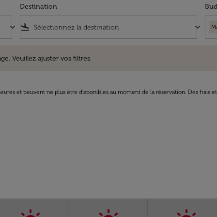
Destination
Bud
keyboard_arrow_down
flight_land
keyboard_arrow_down
M
uillez ajuster vos filtres.
e. Veuillez ajuster vos filtres.
8 heures et peuvent ne plus être disponibles au moment de la réservation. Des frais e