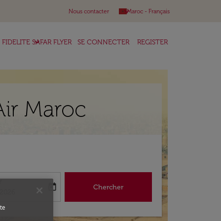
keyboard_arrow_down
Nous contacter
Maroc
-
Français
keyboard_arrow_down
FIDELITE SAFAR FLYER
SE CONNECTER
REGISTER
Air Maroc
r
today
Chercher
abel
king-return-date-aria-label
/2026
te