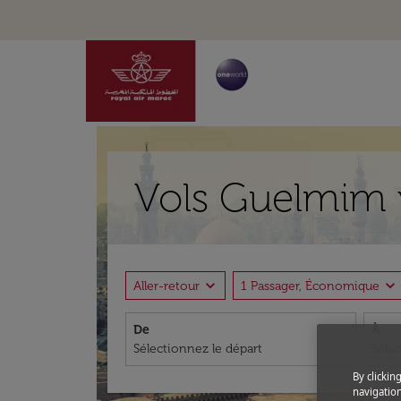
Vols Guelmim v
expand_more
expand_more
Aller-retour
1 Passager, Économique
De
À
By clickin
navigation