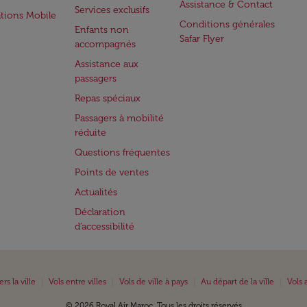
Assistance & Contact
Services exclusifs
ations Mobile
Conditions générales
Enfants non
Safar Flyer
accompagnés
Assistance aux
passagers
Repas spéciaux
Passagers à mobilité
réduite
Questions fréquentes
Points de ventes
Actualités
Déclaration
d’accessibilité
|
|
|
|
ers la ville
Vols entre villes
Vols de ville à pays
Au départ de la ville
Vols 
© 2026 Royal Air Maroc. Tous les droits réservés