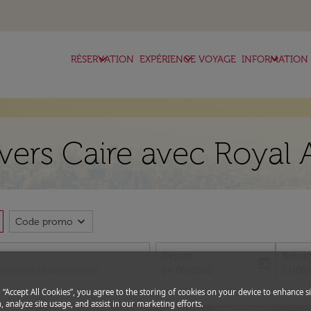
keyboard_arrow_down
keyboard_arrow_down
keyboard_arrow_down
RÉSERVATION
EXPÉRIENCE VOYAGE
INFORMATION
ers Caire avec Royal 
expand_more
Code promo
Départ
Retou
today
fc-booking-departure-date-aria-l
fc-boo
14/08/2026
21/08
g “Accept All Cookies”, you agree to the storing of cookies on your device to enhance si
, analyze site usage, and assist in our marketing efforts.