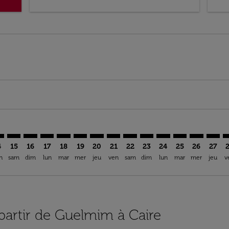
mer. Trouver des offres
sclaimer. Trouver des offres
s-disclaimer. Trouver des offres
ffers-disclaimer. Trouver des offres
ew-offers-disclaimer. Trouver des offres
p-view-offers-disclaimer. Trouver des offres
I: cmp-view-offers-disclaimer. Trouver des offres
N–CAI: cmp-view-offers-disclaimer. Trouver des offres
GLN–CAI: cmp-view-offers-disclaimer. Trouver des offres
GLN–CAI: cmp-view-offers-disclaimer. Trouver des off
GLN–CAI: cmp-view-offers-disclaimer. Trouver des
GLN–CAI: cmp-view-offers-disclaimer. Trouver
GLN–CAI: cmp-view-offers-disclaimer. Tr
GLN–CAI: cmp-view-offers-disclaimer
GLN–CAI: cmp-view-offers-discla
GLN–CAI: cmp-view-offers-di
GLN–CAI: cmp-view-offe
GLN–CAI: cmp-view-
GLN–CAI: cmp-v
GLN–CAI: c
GLN–C
G
4
15
16
17
18
19
20
21
22
23
24
25
26
27
n
sam
dim
lun
mar
mer
jeu
ven
sam
dim
lun
mar
mer
jeu
v
 partir de Guelmim à Caire