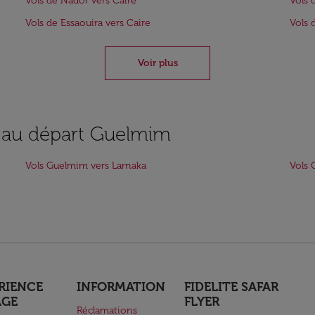
Vols de Nador vers Caire
Vols 
Vols de Essaouira vers Caire
Vols 
Voir plus
s au départ Guelmim
Vols Guelmim vers Larnaka
Vols 
RIENCE
INFORMATION
FIDELITE SAFAR
AGE
FLYER
Réclamations