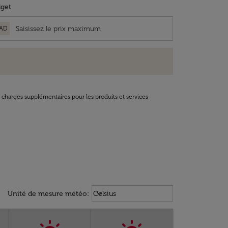
get
AD
t charges supplémentaires pour les produits et services
Weather unit option Celsius Select
keyboard_arrow_down
Unité de mesure météo
:
Celsius