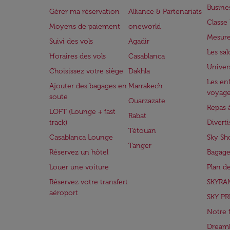
Busine
Gérer ma réservation
Alliance & Partenariats
Class
Moyens de paiement
oneworld
Mesure
Suivi des vols
Agadir
Les sa
Horaires des vols
Casablanca
Univer
Choisissez votre siège
Dakhla
Les enf
Ajouter des bagages en
Marrakech
voyag
soute
Ouarzazate
Repas 
LOFT (Lounge + fast
Rabat
track)
Divert
Tétouan
Casablanca Lounge
Sky Sh
Tanger
Réservez un hôtel
Bagage
Louer une voiture
Plan d
Réservez votre transfert
SKYRA
aéroport
SKY PR
Notre 
Dreaml