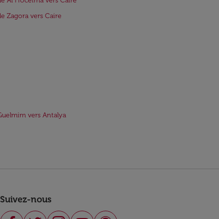
de Al Hoceïma vers Caire
de Zagora vers Caire
Guelmim vers Antalya
Suivez-nous