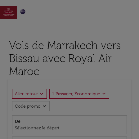

Vols de Marrakech vers
Bissau avec Royal Air
Maroc
expand_more
expand_more
Aller-retour
1 Passager, Économique
expand_more
Code promo
De
Sélectionnez le départ