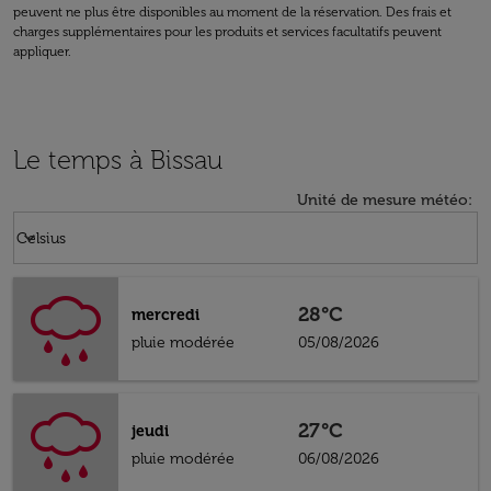
peuvent ne plus être disponibles au moment de la réservation. Des frais et
charges supplémentaires pour les produits et services facultatifs peuvent
appliquer.
Le temps à Bissau
Unité de mesure météo
:
Weather unit option Celsius Selected
keyboard_arrow_down
Celsius
28°C
mercredi
pluie modérée
05/08/2026
27°C
jeudi
pluie modérée
06/08/2026