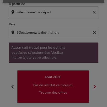
À partir de
location_on
close
Vers
location_on
close
Aucun tarif trouvé pour les options
populaires sélectionnées. Veuillez
mettre à jour votre sélection.
août 2026
chevron_left
chevron_right
Pas de résultat ce mois-ci.
Trouver des offres