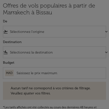
Offres de vols populaires à partir de
Marrakech à Bissau
De
flight_takeoff
keyboard_arrow_down
Destination
flight_land
keyboard_arrow_down
Budget
MAD
Aucun tarif ne correspond à vos critères de filtrage. Veuillez ajuster v
Aucun tarif ne correspond à vos critères de filtrage.
Veuillez ajuster vos filtres.
*Les tarifs affichés ont été collectés au cours des dernières 48 heures et