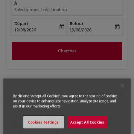
À
Sélectionnez la destination
Départ
Retour
today
today
fc-booking-departure-date-aria-label
fc-booking-return-date-aria-label
12/08/2026
19/08/2026
Chercher
Accueil
Vols
Vols pour Guinée-Bissau
Vols de
By clicking “Accept All Cookies”, you agree to the storing of cookies
Marrakech a Bissau
on your device to enhance site navigation, analyze site usage, and
assist in our marketing efforts.
Prochains Vols de Marrakech vers
Aucun tarif trouvé pour les options populaires sélectio
Cookies Settings
Accept All Cookies
Bissau