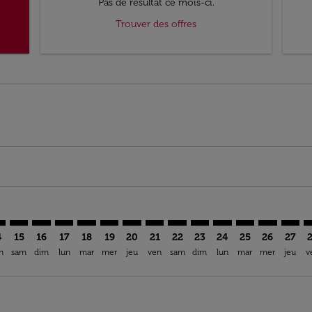
Pas de résultat ce mois-ci.
Trouver des offres
mer. Trouver des offres
sclaimer. Trouver des offres
s-disclaimer. Trouver des offres
ffers-disclaimer. Trouver des offres
ew-offers-disclaimer. Trouver des offres
p-view-offers-disclaimer. Trouver des offres
X: cmp-view-offers-disclaimer. Trouver des offres
K–LAX: cmp-view-offers-disclaimer. Trouver des offres
RAK–LAX: cmp-view-offers-disclaimer. Trouver des offres
RAK–LAX: cmp-view-offers-disclaimer. Trouver des off
RAK–LAX: cmp-view-offers-disclaimer. Trouver des
RAK–LAX: cmp-view-offers-disclaimer. Trouver
RAK–LAX: cmp-view-offers-disclaimer. Tr
RAK–LAX: cmp-view-offers-disclaimer
RAK–LAX: cmp-view-offers-discla
RAK–LAX: cmp-view-offers-di
RAK–LAX: cmp-view-offe
RAK–LAX: cmp-view-
RAK–LAX: cmp-v
RAK–LAX: c
RAK–L
R
4
15
16
17
18
19
20
21
22
23
24
25
26
27
n
sam
dim
lun
mar
mer
jeu
ven
sam
dim
lun
mar
mer
jeu
v