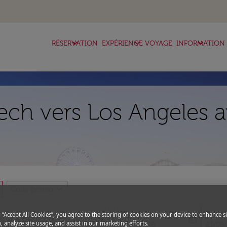
keyboard_arrow_down
keyboard_arrow_down
keyboard_arrow_down
RÉSERVATION
EXPÉRIENCE VOYAGE
INFORMATION
ech vers Los Angeles a
expand_more
Code promo
Départ
Retou
g “Accept All Cookies”, you agree to the storing of cookies on your device to enhance si
close
today
, analyze site usage, and assist in our marketing efforts.
fc-booking-departure-date-aria-l
fc-boo
14/08/2026
21/08