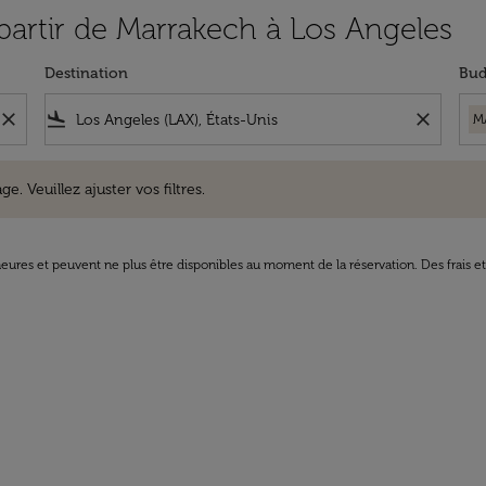
 partir de Marrakech à Los Angeles
Destination
Bud
close
flight_land
close
M
uillez ajuster vos filtres.
e. Veuillez ajuster vos filtres.
8 heures et peuvent ne plus être disponibles au moment de la réservation. Des frais e