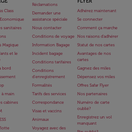
AGE
FLYER
Réclamations
ss Class
Adhérez maintenant
Demander une
e Economique
assistance spéciale
Se connecter
s sanitaires
Nous contacter
Comment ça marche
lons
Conditions de voyage
Nos raisons d'adhérer
s Magique
Information Bagage
Statut de nos cartes
ants et le
Incident bagage
Avantages de nos
e
cartes
Conditions tarifaires
à bord
Gagnez des miles
Conditions
issement
d'enregistrement
Dépensez vos miles
op
Formalités
Offres Safar Flyer
 à main
Tarifs des services
Nos partenaires
es cabines
Correspondance
Numéro de carte
oublié?
M
Visas et vaccins
Enregistrez un vol
ESS
Animaux
manquant
flotte
Voyagez avec des
Pin oublié?