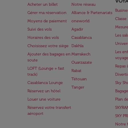
VOY
Acheter un billet
Notre réseau
Busine
Gérer ma réservation
Alliance & Partenariats
Class
Moyens de paiement
oneworld
Mesure
Suivi des vols
Agadir
Les sa
Horaires des vols
Casablanca
Univer
Choisissez votre siège
Dakhla
Les enf
Ajouter des bagages en
Marrakech
voyag
soute
Ouarzazate
Repas 
LOFT (Lounge + fast
Rabat
track)
Divert
Tétouan
Casablanca Lounge
Sky Sh
Tanger
Réservez un hôtel
Bagage
Louer une voiture
Plan d
Réservez votre transfert
SKYRA
aéroport
SKY PR
Notre 