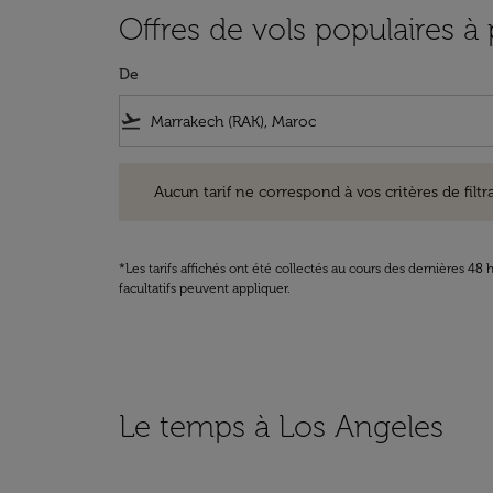
Offres de vols populaires à
De
flight_takeoff
Aucun tarif ne correspond à vos critères de filtrage. Ve
Aucun tarif ne correspond à vos critères de filtrag
*Les tarifs affichés ont été collectés au cours des dernières 4
facultatifs peuvent appliquer.
Le temps à Los Angeles