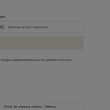
get
AD
t charges supplémentaires pour les produits et services
Weather unit option Celsius Select
keyboard_arrow_down
Unité de mesure météo
:
Celsius