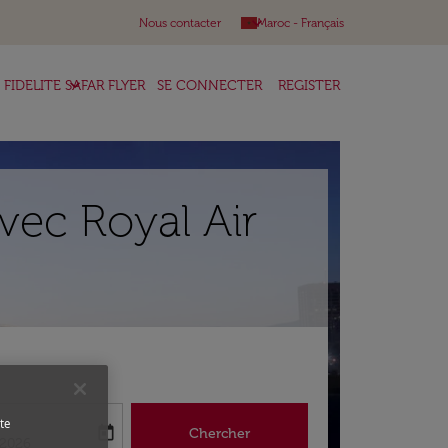
keyboard_arrow_down
Nous contacter
Maroc
-
Français
keyboard_arrow_down
FIDELITE SAFAR FLYER
SE CONNECTER
REGISTER
vec Royal Air
r
te
today
Chercher
abel
king-return-date-aria-label
/2026