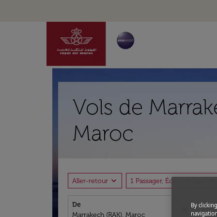
Vols de Marrak
Maroc
expand_more
expand_more
Aller-retour
1 Passager, Économique
De
À
By clickin
close
navigation