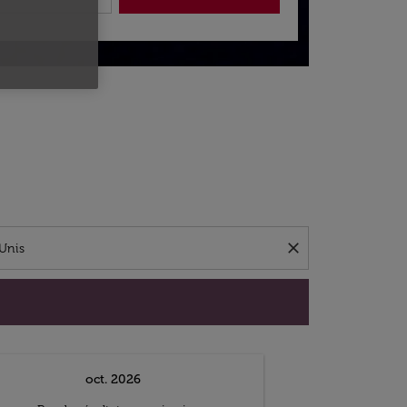
close
oct. 2026
n