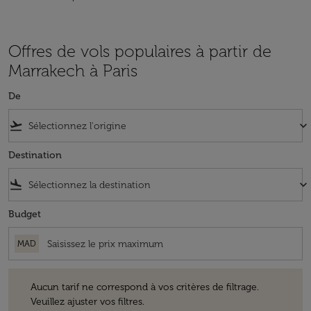
Offres de vols populaires à partir de
Marrakech à Paris
De
flight_takeoff
keyboard_arrow_down
Destination
flight_land
keyboard_arrow_down
Budget
MAD
Aucun tarif ne correspond à vos critères de filtrage. Veuillez ajuster v
Aucun tarif ne correspond à vos critères de filtrage.
Veuillez ajuster vos filtres.