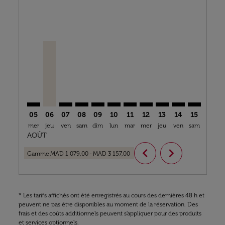
Displaying fares for août-2026
RAK–PAR: cmp-view-offers-disclaimer. Trouver des of
RAK–ORY, 06/08/2026 – 15/09/2026: À Partir De 
RAK–PAR: cmp-view-offers-disclaimer. Trouve
RAK–PAR: cmp-view-offers-disclaimer. T
RAK–PAR: cmp-view-offers-disclaime
RAK–PAR: cmp-view-offers-discl
RAK–PAR: cmp-view-offers-d
RAK–PAR: cmp-view-offe
RAK–PAR: cmp-view-
RAK–PAR: cmp-
RAK–PAR: 
RAK–P
R
05
06
07
08
09
10
11
12
13
14
15
16
mer
jeu
ven
sam
dim
lun
mar
mer
jeu
ven
sam
dim
l
AOÛT
chevron_left
chevron_right
Gamme
MAD 1 079,00
-
MAD 3 157,00
* Les tarifs affichés ont été enregistrés au cours des dernières 48 h et
peuvent ne pas être disponibles au moment de la réservation. Des
frais et des coûts additionnels peuvent s'appliquer pour des produits
et services optionnels.