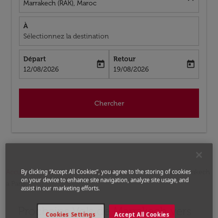
Marrakech (RAK), Maroc
À
Sélectionnez la destination
Départ
Retour
today
today
fc-booking-departure-date-aria-label
fc-booking-return-date-aria-label
12/08/2026
19/08/2026
Chercher
By clicking “Accept All Cookies”, you agree to the storing of cookies
Accueil
Vols
Vols pour France
Vols de Marrakech
on your device to enhance site navigation, analyze site usage, and
a Paris
assist in our marketing efforts.
Prochains Vols de Marrakech vers
Cookies Settings
Accept All Cookies