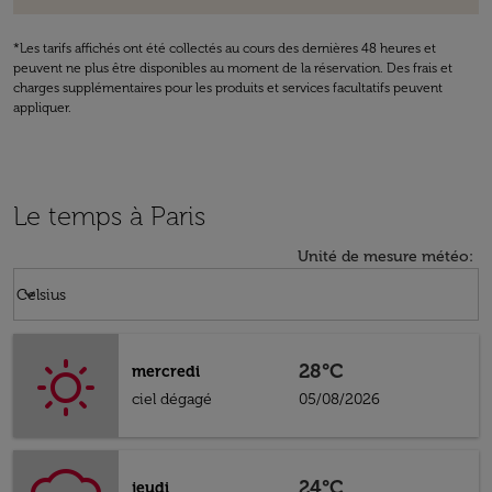
*Les tarifs affichés ont été collectés au cours des dernières 48 heures et
peuvent ne plus être disponibles au moment de la réservation. Des frais et
charges supplémentaires pour les produits et services facultatifs peuvent
appliquer.
Le temps à Paris
Unité de mesure météo
:
Weather unit option Celsius Selected
keyboard_arrow_down
Celsius
28°C
mercredi
ciel dégagé
05/08/2026
24°C
jeudi