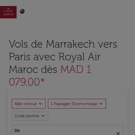

Vols de Marrakech vers
Paris avec Royal Air
Maroc dès
MAD 1
079,00*
expand_more
expand_more
Aller-retour
1 Passager, Économique
expand_more
Code promo
De
close