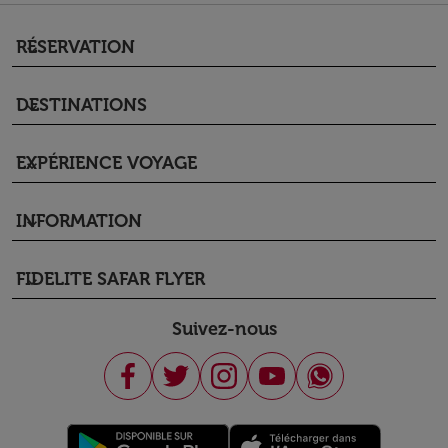
RÉSERVATION
keyboard_arrow_down
DESTINATIONS
keyboard_arrow_down
EXPÉRIENCE VOYAGE
keyboard_arrow_down
INFORMATION
keyboard_arrow_down
FIDELITE SAFAR FLYER
keyboard_arrow_down
Suivez-nous