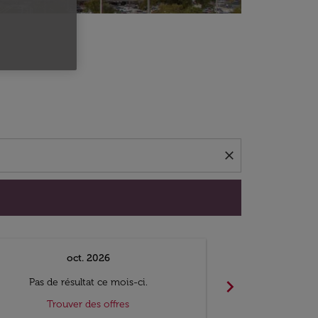
close
oct. 2026
n
chevron_right
Pas de résultat ce mois-ci.
Pas de ré
Trouver des offres
Trouv