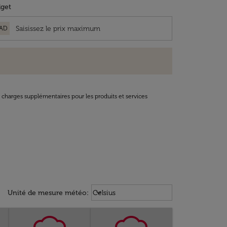
get
AD
t charges supplémentaires pour les produits et services
Weather unit option Celsius Select
keyboard_arrow_down
Unité de mesure météo
:
Celsius