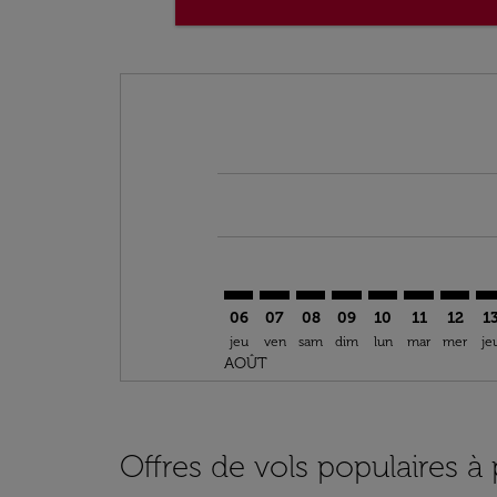
Displaying fares for août-2026
RAK–TPA: cmp-view-offers-disclai
RAK–TPA: cmp-view-offers-di
RAK–TPA: cmp-view-offer
RAK–TPA: cmp-view-o
RAK–TPA: cmp-vi
RAK–TPA: cm
RAK–TP
RA
06
07
08
09
10
11
12
1
jeu
ven
sam
dim
lun
mar
mer
je
AOÛT
Offres de vols populaires à