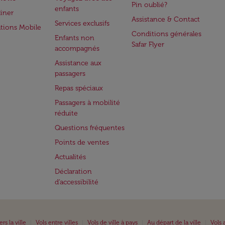
Pin oublié?
enfants
iner
Assistance & Contact
Services exclusifs
ations Mobile
Conditions générales
Enfants non
Safar Flyer
accompagnés
Assistance aux
passagers
Repas spéciaux
Passagers à mobilité
réduite
Questions fréquentes
Points de ventes
Actualités
Déclaration
d’accessibilité
|
|
|
|
ers la ville
Vols entre villes
Vols de ville à pays
Au départ de la ville
Vols 