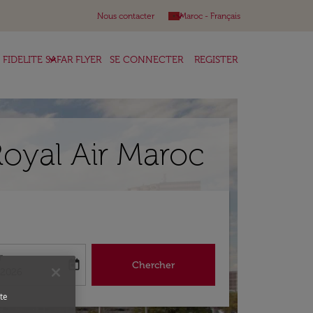
keyboard_arrow_down
Nous contacter
Maroc
-
Français
keyboard_arrow_down
FIDELITE SAFAR FLYER
SE CONNECTER
REGISTER
oyal Air Maroc
r
today
Chercher
abel
king-return-date-aria-label
/2026
te