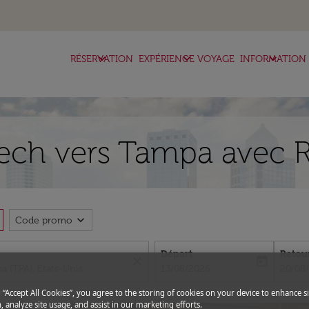
keyboard_arrow_down
keyboard_arrow_down
keyboard_arrow_down
RÉSERVATION
EXPÉRIENCE VOYAGE
INFORMATION
ech vers Tampa avec R
expand_more
Code promo
Départ
Retou
close
today
fc-booking-departure-date-aria-l
fc-boo
13/08/2026
20/08
g “Accept All Cookies”, you agree to the storing of cookies on your device to enhance si
, analyze site usage, and assist in our marketing efforts.