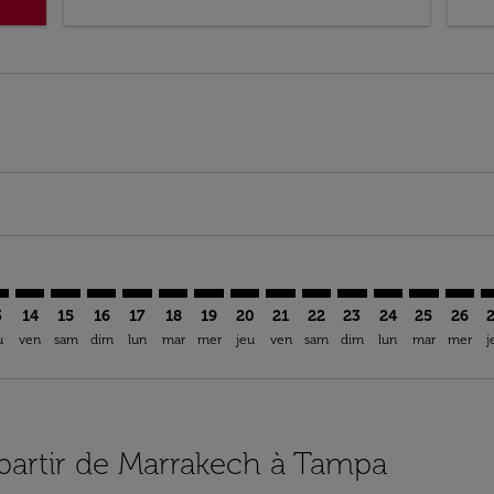
mer. Trouver des offres
sclaimer. Trouver des offres
s-disclaimer. Trouver des offres
ffers-disclaimer. Trouver des offres
ew-offers-disclaimer. Trouver des offres
p-view-offers-disclaimer. Trouver des offres
A: cmp-view-offers-disclaimer. Trouver des offres
K–TPA: cmp-view-offers-disclaimer. Trouver des offres
RAK–TPA: cmp-view-offers-disclaimer. Trouver des offres
RAK–TPA: cmp-view-offers-disclaimer. Trouver des off
RAK–TPA: cmp-view-offers-disclaimer. Trouver des
RAK–TPA: cmp-view-offers-disclaimer. Trouver
RAK–TPA: cmp-view-offers-disclaimer. Tr
RAK–TPA: cmp-view-offers-disclaimer
RAK–TPA: cmp-view-offers-discla
RAK–TPA: cmp-view-offers-di
RAK–TPA: cmp-view-offe
RAK–TPA: cmp-view-
RAK–TPA: cmp-v
RAK–TPA: c
RAK–T
R
3
14
15
16
17
18
19
20
21
22
23
24
25
26
u
ven
sam
dim
lun
mar
mer
jeu
ven
sam
dim
lun
mar
mer
j
 partir de Marrakech à Tampa