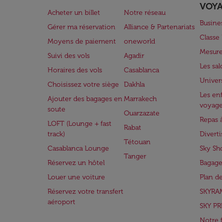
VOY
Acheter un billet
Notre réseau
Busine
Gérer ma réservation
Alliance & Partenariats
Class
Moyens de paiement
oneworld
Mesure
Suivi des vols
Agadir
Les sa
Horaires des vols
Casablanca
Univer
Choisissez votre siège
Dakhla
Les enf
Ajouter des bagages en
Marrakech
voyag
soute
Ouarzazate
Repas 
LOFT (Lounge + fast
Rabat
track)
Divert
Tétouan
Casablanca Lounge
Sky Sh
Tanger
Réservez un hôtel
Bagage
Louer une voiture
Plan d
Réservez votre transfert
SKYRA
aéroport
SKY PR
Notre 