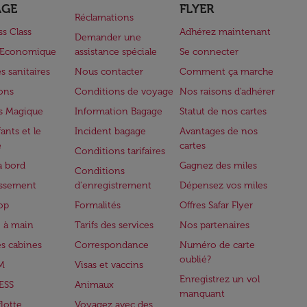
AGE
FLYER
Réclamations
ss Class
Adhérez maintenant
Demander une
e Economique
assistance spéciale
Se connecter
s sanitaires
Nous contacter
Comment ça marche
lons
Conditions de voyage
Nos raisons d'adhérer
s Magique
Information Bagage
Statut de nos cartes
ants et le
Incident bagage
Avantages de nos
e
cartes
Conditions tarifaires
à bord
Gagnez des miles
Conditions
issement
d'enregistrement
Dépensez vos miles
op
Formalités
Offres Safar Flyer
 à main
Tarifs des services
Nos partenaires
es cabines
Correspondance
Numéro de carte
oublié?
M
Visas et vaccins
Enregistrez un vol
ESS
Animaux
manquant
flotte
Voyagez avec des