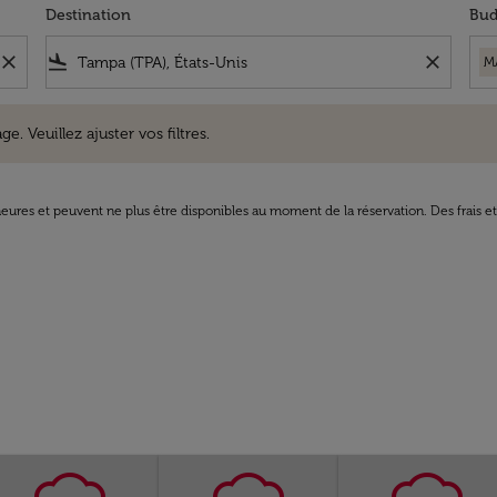
Destination
Bud
close
flight_land
close
M
uillez ajuster vos filtres.
e. Veuillez ajuster vos filtres.
8 heures et peuvent ne plus être disponibles au moment de la réservation. Des frais e