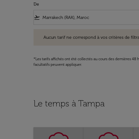
De
flight_takeoff
Aucun tarif ne correspond à vos critères de filtrage. Ve
Aucun tarif ne correspond à vos critères de filtrag
*Les tarifs affichés ont été collectés au cours des dernières 4
facultatifs peuvent appliquer.
Le temps à Tampa