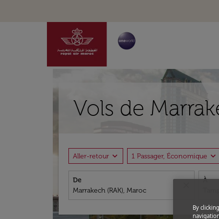
Vols de Marrak
expand_more
expand_more
Aller-retour
1 Passager, Économique
De
À
close
By clickin
navigation