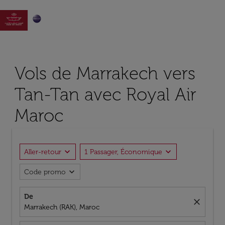

Vols de Marrakech vers
Tan-Tan avec Royal Air
Maroc
expand_more
expand_more
Aller-retour
1 Passager, Économique
expand_more
Code promo
De
close
Marrakech (RAK), Maroc