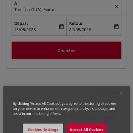
À
close
Tan-Tan (TTA), Maroc
Départ
Retour
today
today
fc-booking-departure-date-aria-label
fc-booking-return-date-aria-label
15/08/2026
22/08/2026
Chercher
Accueil
Vols
Vols pour Maroc
Vols de Marrakech
a Tan-Tan
By clicking “Accept All Cookies”, you agree to the storing of cookies
on your device to enhance site navigation, analyze site usage, and
assist in our marketing efforts.
Prochains Vols de Marrakech vers
Aucun tarif trouvé pour les options populaires sélectio
Tan-Tan
Cookies Settings
Accept All Cookies