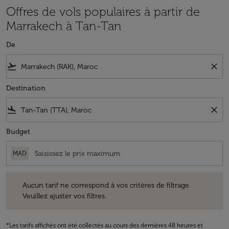
Offres de vols populaires à partir de
Marrakech à Tan-Tan
De
flight_takeoff
close
Destination
flight_land
close
Budget
MAD
Aucun tarif ne correspond à vos critères de filtrage. Veuillez ajuster v
Aucun tarif ne correspond à vos critères de filtrage.
Veuillez ajuster vos filtres.
*Les tarifs affichés ont été collectés au cours des dernières 48 heures et