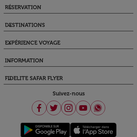
RÉSERVATION
keyboard_arrow_down
DESTINATIONS
keyboard_arrow_down
EXPÉRIENCE VOYAGE
keyboard_arrow_down
INFORMATION
keyboard_arrow_down
FIDELITE SAFAR FLYER
keyboard_arrow_down
Suivez-nous