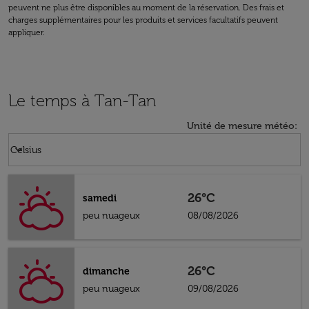
peuvent ne plus être disponibles au moment de la réservation. Des frais et
charges supplémentaires pour les produits et services facultatifs peuvent
appliquer.
Le temps à Tan-Tan
Unité de mesure météo
:
Weather unit option Celsius Selected
keyboard_arrow_down
Celsius
26°C
samedi
peu nuageux
08/08/2026
26°C
dimanche
peu nuageux
09/08/2026