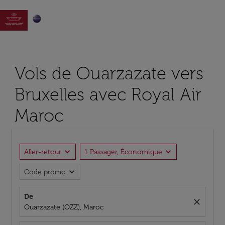

Vols de Ouarzazate vers
Bruxelles avec Royal Air
Maroc
expand_more
expand_more
Aller-retour
1 Passager, Économique
expand_more
Code promo
De
close
Ouarzazate (OZZ), Maroc