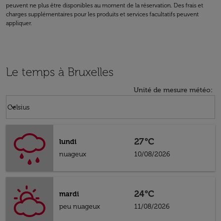
peuvent ne plus être disponibles au moment de la réservation. Des frais et
charges supplémentaires pour les produits et services facultatifs peuvent
appliquer.
Le temps à Bruxelles
Unité de mesure météo
:
Weather unit option Celsius Selected
keyboard_arrow_down
Celsius
27°C
lundi
nuageux
10/08/2026
24°C
mardi
peu nuageux
11/08/2026