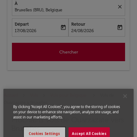
À
close
Bruxelles (BRU), Belgique
Départ
Retour
today
today
fc-booking-departure-date-aria-label
fc-booking-return-date-aria-label
17/08/2026
24/08/2026
Chercher
Accueil
Vols
Vols pour Belgique
Vols de
Ouarzazate a Bruxelles
By clicking “Accept All Cookies”, you agree to the storing of cookies
on your device to enhance site navigation, analyze site usage, and
assist in our marketing efforts.
Prochains Vols de Ouarzazate vers
Aucun tarif trouvé pour les options populaires sélectio
Bruxelles
Cookies Settings
Accept All Cookies