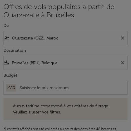
Offres de vols populaires à partir de
Ouarzazate à Bruxelles
De
flight_takeoff
close
Destination
flight_land
close
Budget
MAD
Aucun tarif ne correspond à vos critères de filtrage. Veuillez ajuster v
Aucun tarif ne correspond à vos critères de filtrage.
Veuillez ajuster vos filtres.
*Les tarifs affichés ont été collectés au cours des dernières 48 heures et