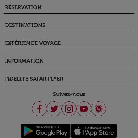
RÉSERVATION
keyboard_arrow_down
DESTINATIONS
keyboard_arrow_down
EXPÉRIENCE VOYAGE
keyboard_arrow_down
INFORMATION
keyboard_arrow_down
FIDELITE SAFAR FLYER
keyboard_arrow_down
Suivez-nous