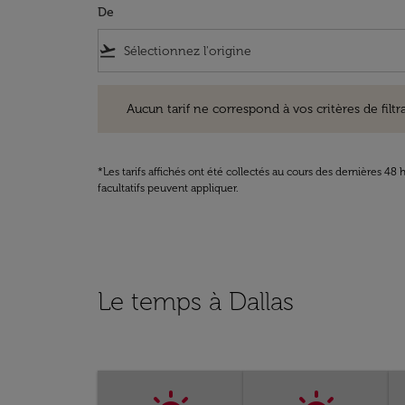
De
flight_takeoff
Aucun tarif ne correspond à vos critères de filtrage. Ve
Aucun tarif ne correspond à vos critères de filtrag
*Les tarifs affichés ont été collectés au cours des dernières 4
facultatifs peuvent appliquer.
Le temps à Dallas