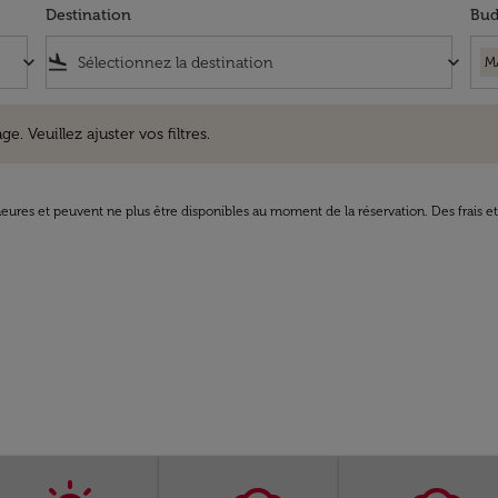
Destination
Bud
keyboard_arrow_down
flight_land
keyboard_arrow_down
M
uillez ajuster vos filtres.
e. Veuillez ajuster vos filtres.
8 heures et peuvent ne plus être disponibles au moment de la réservation. Des frais e