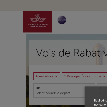
Vols de Rabat 
expand_more
expand_more
Aller-retour
1 Passager, Économique
De
À
By clickin
navigation