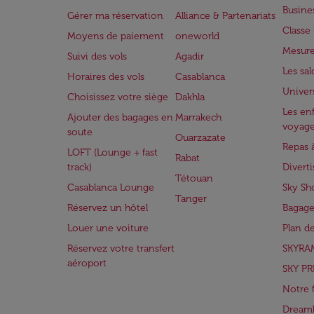
Busine
Gérer ma réservation
Alliance & Partenariats
Class
Moyens de paiement
oneworld
Mesure
Suivi des vols
Agadir
Les sa
Horaires des vols
Casablanca
Univer
Choisissez votre siège
Dakhla
Les enf
Ajouter des bagages en
Marrakech
voyag
soute
Ouarzazate
Repas 
LOFT (Lounge + fast
Rabat
track)
Divert
Tétouan
Casablanca Lounge
Sky Sh
Tanger
Réservez un hôtel
Bagage
Louer une voiture
Plan d
Réservez votre transfert
SKYRA
aéroport
SKY PR
Notre 
Dreaml