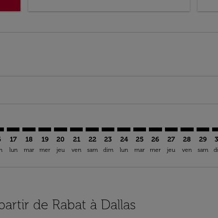
imer. Trouver des offres
sclaimer. Trouver des offres
s-disclaimer. Trouver des offres
ffers-disclaimer. Trouver des offres
iew-offers-disclaimer. Trouver des offres
mp-view-offers-disclaimer. Trouver des offres
W: cmp-view-offers-disclaimer. Trouver des offres
A–DFW: cmp-view-offers-disclaimer. Trouver des offres
RBA–DFW: cmp-view-offers-disclaimer. Trouver des offres
RBA–DFW: cmp-view-offers-disclaimer. Trouver des of
RBA–DFW: cmp-view-offers-disclaimer. Trouver de
RBA–DFW: cmp-view-offers-disclaimer. Trouve
RBA–DFW: cmp-view-offers-disclaimer. Tr
RBA–DFW: cmp-view-offers-disclaime
RBA–DFW: cmp-view-offers-discl
RBA–DFW: cmp-view-offers-d
RBA–DFW: cmp-view-offe
RBA–DFW: cmp-view-
RBA–DFW: cmp-v
RBA–DFW: 
RBA–D
R
6
17
18
19
20
21
22
23
24
25
26
27
28
29
m
lun
mar
mer
jeu
ven
sam
dim
lun
mar
mer
jeu
ven
sam
d
partir de Rabat à Dallas