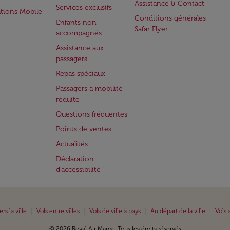
Assistance & Contact
Services exclusifs
ations Mobile
Conditions générales
Enfants non
Safar Flyer
accompagnés
Assistance aux
passagers
Repas spéciaux
Passagers à mobilité
réduite
Questions fréquentes
Points de ventes
Actualités
Déclaration
d’accessibilité
|
|
|
|
ers la ville
Vols entre villes
Vols de ville à pays
Au départ de la ville
Vols 
© 2026 Royal Air Maroc. Tous les droits réservés