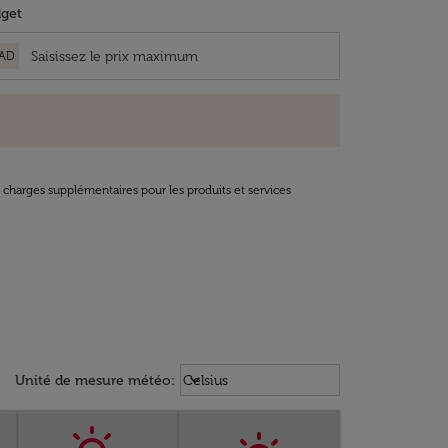
get
AD
t charges supplémentaires pour les produits et services
Weather unit option Celsius Select
keyboard_arrow_down
Unité de mesure météo
:
Celsius