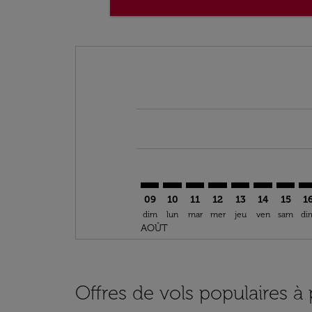
Displaying fares for août-2026
RBA–DFW: cmp-view-offers-discla
RBA–DFW: cmp-view-offers-di
RBA–DFW: cmp-view-offer
RBA–DFW: cmp-view-o
RBA–DFW: cmp-v
RBA–DFW: c
RBA–DF
RB
09
10
11
12
13
14
15
1
dim
lun
mar
mer
jeu
ven
sam
di
AOÛT
Offres de vols populaires à 