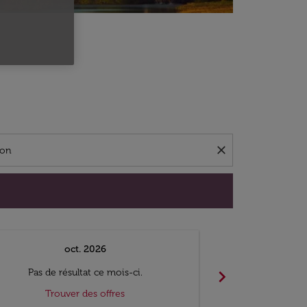
close
oct. 2026
n
chevron_right
Pas de résultat ce mois-ci.
Pas de ré
Trouver des offres
Trouv