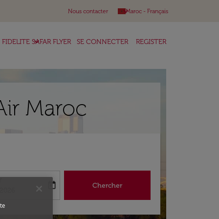
keyboard_arrow_down
Nous contacter
Maroc
-
Français
keyboard_arrow_down
FIDELITE SAFAR FLYER
SE CONNECTER
REGISTER
Air Maroc
r
today
Chercher
abel
king-return-date-aria-label
/2026
te