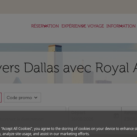
keyboard_arrow_down
keyboard_arrow_down
keyboard_arrow_down
RÉSERVATION
EXPÉRIENCE VOYAGE
INFORMATION
vers Dallas avec Royal 
expand_more
Code promo
Départ
Retou
today
fc-booking-departure-date-aria-l
fc-boo
16/08/2026
23/08
g “Accept All Cookies”, you agree to the storing of cookies on your device to enhance si
, analyze site usage, and assist in our marketing efforts.