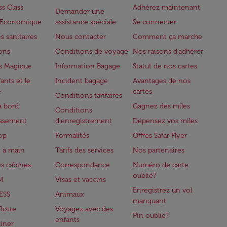
ss Class
Adhérez maintenant
Demander une
e Economique
assistance spéciale
Se connecter
s sanitaires
Nous contacter
Comment ça marche
lons
Conditions de voyage
Nos raisons d'adhérer
s Magique
Information Bagage
Statut de nos cartes
ants et le
Incident bagage
Avantages de nos
e
cartes
Conditions tarifaires
à bord
Gagnez des miles
Conditions
issement
d'enregistrement
Dépensez vos miles
op
Formalités
Offres Safar Flyer
 à main
Tarifs des services
Nos partenaires
es cabines
Correspondance
Numéro de carte
oublié?
M
Visas et vaccins
Enregistrez un vol
ESS
Animaux
manquant
flotte
Voyagez avec des
Pin oublié?
enfants
iner