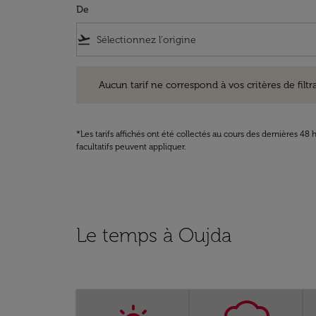
De
flight_takeoff
Aucun tarif ne correspond à vos critères de filtrage. Ve
Aucun tarif ne correspond à vos critères de filtrag
*Les tarifs affichés ont été collectés au cours des dernières 4
facultatifs peuvent appliquer.
Le temps à Oujda