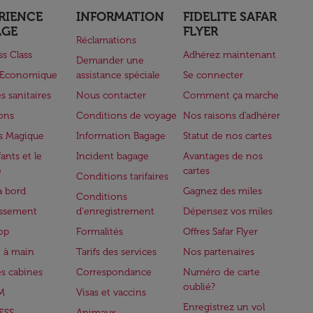
RIENCE
INFORMATION
FIDELITE SAFAR
AGE
FLYER
Réclamations
ss Class
Adhérez maintenant
Demander une
e Economique
assistance spéciale
Se connecter
s sanitaires
Nous contacter
Comment ça marche
lons
Conditions de voyage
Nos raisons d'adhérer
s Magique
Information Bagage
Statut de nos cartes
ants et le
Incident bagage
Avantages de nos
e
cartes
Conditions tarifaires
à bord
Gagnez des miles
Conditions
issement
d'enregistrement
Dépensez vos miles
op
Formalités
Offres Safar Flyer
 à main
Tarifs des services
Nos partenaires
es cabines
Correspondance
Numéro de carte
oublié?
M
Visas et vaccins
Enregistrez un vol
ESS
Animaux