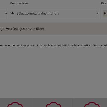
Destination
Bud
keyboard_arrow_down
flight_land
keyboard_arrow_down
M
uillez ajuster vos filtres.
e. Veuillez ajuster vos filtres.
8 heures et peuvent ne plus être disponibles au moment de la réservation. Des frais e