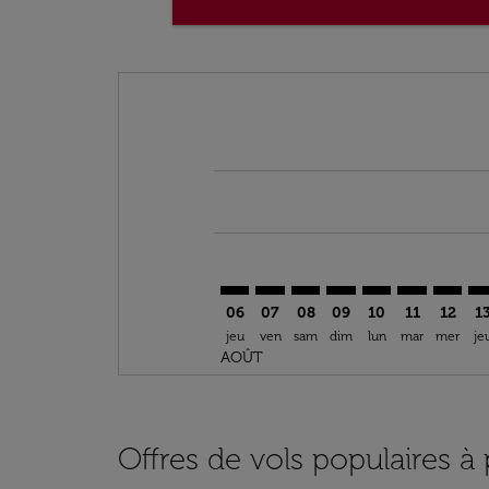
Displaying fares for août-2026
RBA–OUD: cmp-view-offers-discla
RBA–OUD: cmp-view-offers-di
RBA–OUD: cmp-view-offer
RBA–OUD: cmp-view-o
RBA–OUD: cmp-v
RBA–OUD: c
RBA–OU
RB
06
07
08
09
10
11
12
1
jeu
ven
sam
dim
lun
mar
mer
je
AOÛT
Offres de vols populaires à