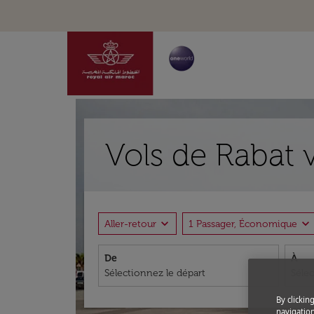
Vols de Rabat 
expand_more
expand_more
Aller-retour
1 Passager, Économique
De
À
By clickin
navigation