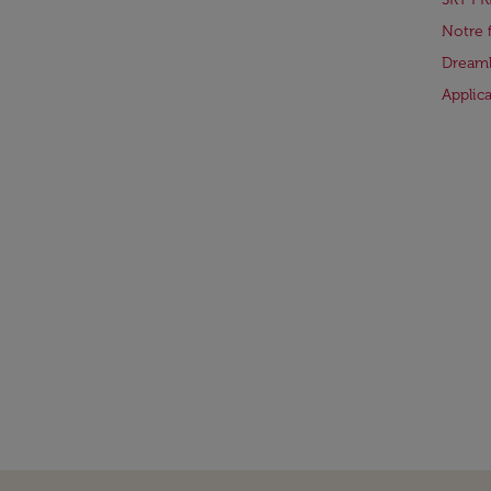
Notre 
Dreaml
Applic