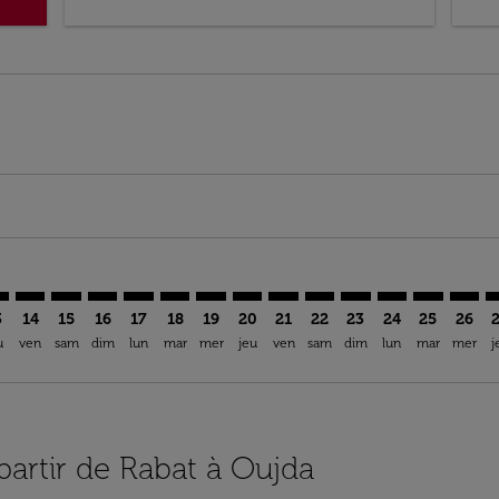
imer. Trouver des offres
sclaimer. Trouver des offres
s-disclaimer. Trouver des offres
ffers-disclaimer. Trouver des offres
iew-offers-disclaimer. Trouver des offres
mp-view-offers-disclaimer. Trouver des offres
D: cmp-view-offers-disclaimer. Trouver des offres
A–OUD: cmp-view-offers-disclaimer. Trouver des offres
RBA–OUD: cmp-view-offers-disclaimer. Trouver des offres
RBA–OUD: cmp-view-offers-disclaimer. Trouver des of
RBA–OUD: cmp-view-offers-disclaimer. Trouver de
RBA–OUD: cmp-view-offers-disclaimer. Trouv
RBA–OUD: cmp-view-offers-disclaimer. T
RBA–OUD: cmp-view-offers-disclaime
RBA–OUD: cmp-view-offers-discl
RBA–OUD: cmp-view-offers-d
RBA–OUD: cmp-view-offe
RBA–OUD: cmp-view-
RBA–OUD: cmp-v
RBA–OUD: 
RBA–O
R
3
14
15
16
17
18
19
20
21
22
23
24
25
26
u
ven
sam
dim
lun
mar
mer
jeu
ven
sam
dim
lun
mar
mer
j
 partir de Rabat à Oujda