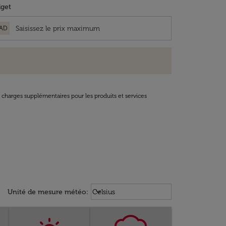
get
AD
t charges supplémentaires pour les produits et services
Weather unit option Celsius Select
keyboard_arrow_down
Unité de mesure météo
:
Celsius