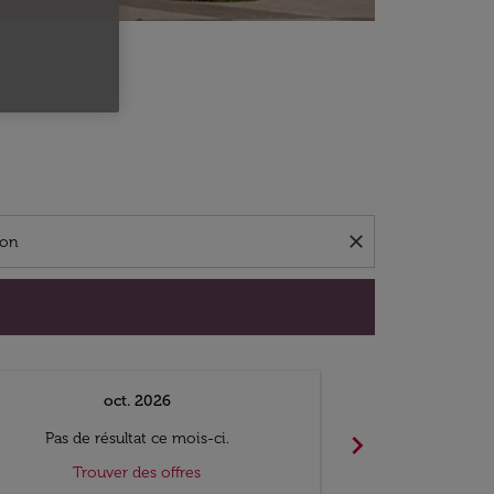
close
oct. 2026
n
chevron_right
Pas de résultat ce mois-ci.
Pas de ré
Trouver des offres
Trouv