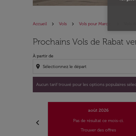
Accueil
Vols
Vols pour Maroc
Vols d
Aucun tarif trouvé pour les options populaire
Prochains Vols de Rabat ve
À partir de
location_on
Aucun tarif trouvé pour les options populaires sélec
août 2026
chevron_left
Pas de résultat ce mois-ci.
Trouver des offres