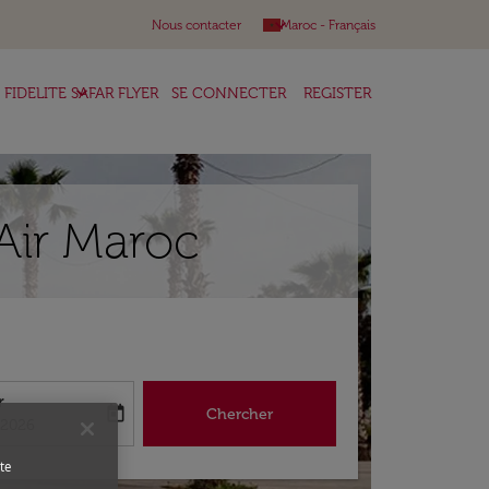
keyboard_arrow_down
Nous contacter
Maroc
-
Français
keyboard_arrow_down
FIDELITE SAFAR FLYER
SE CONNECTER
REGISTER
Air Maroc
r
today
Chercher
abel
king-return-date-aria-label
/2026
te