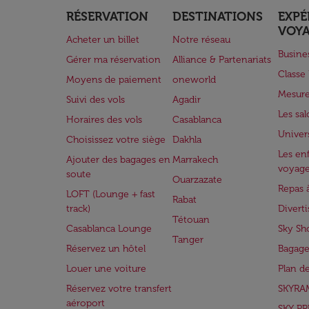
RÉSERVATION
DESTINATIONS
EXPÉ
VOY
Acheter un billet
Notre réseau
Busine
Gérer ma réservation
Alliance & Partenariats
Class
Moyens de paiement
oneworld
Mesure
Suivi des vols
Agadir
Les sa
Horaires des vols
Casablanca
Univer
Choisissez votre siège
Dakhla
Les enf
Ajouter des bagages en
Marrakech
voyag
soute
Ouarzazate
Repas 
LOFT (Lounge + fast
Rabat
track)
Divert
Tétouan
Casablanca Lounge
Sky Sh
Tanger
Réservez un hôtel
Bagage
Louer une voiture
Plan d
Réservez votre transfert
SKYRA
aéroport
SKY PR