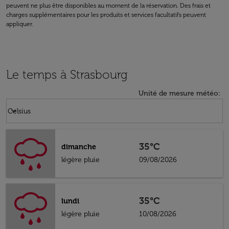
peuvent ne plus être disponibles au moment de la réservation. Des frais et
charges supplémentaires pour les produits et services facultatifs peuvent
appliquer.
Le temps à Strasbourg
Unité de mesure météo
:
Weather unit option Celsius Selected
keyboard_arrow_down
Celsius
35°C
dimanche
légère pluie
09/08/2026
35°C
lundi
légère pluie
10/08/2026