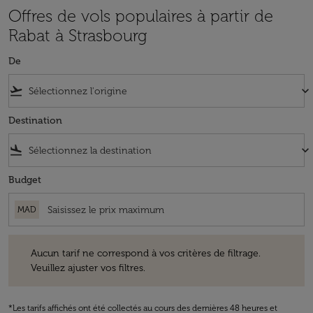
Offres de vols populaires à partir de
Rabat à Strasbourg
De
flight_takeoff
keyboard_arrow_down
Destination
flight_land
keyboard_arrow_down
Budget
MAD
Aucun tarif ne correspond à vos critères de filtrage. Veuillez ajuster v
Aucun tarif ne correspond à vos critères de filtrage.
Veuillez ajuster vos filtres.
*Les tarifs affichés ont été collectés au cours des dernières 48 heures et