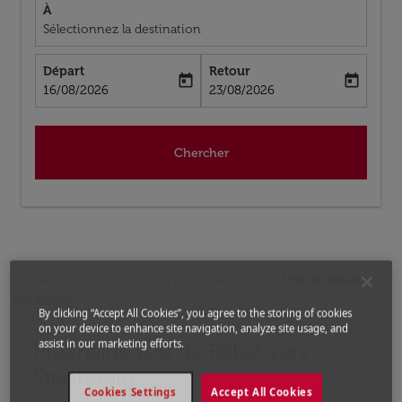
À
Sélectionnez la destination
Départ
Retour
today
today
fc-booking-departure-date-aria-label
fc-booking-return-date-aria-label
16/08/2026
23/08/2026
Chercher
Accueil
Vols
Vols pour France
Vols de Rabat a
Strasbourg
By clicking “Accept All Cookies”, you agree to the storing of cookies
on your device to enhance site navigation, analyze site usage, and
assist in our marketing efforts.
Prochains Vols de Rabat vers
Aucun tarif trouvé pour les options populaires sélectio
Strasbourg
Cookies Settings
Accept All Cookies