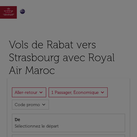

Vols de Rabat vers
Strasbourg avec Royal
Air Maroc
expand_more
expand_more
Aller-retour
1 Passager, Économique
expand_more
Code promo
De
Sélectionnez le départ