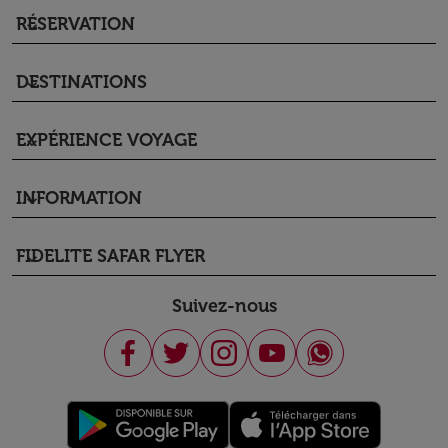
RÉSERVATION
keyboard_arrow_down
DESTINATIONS
keyboard_arrow_down
EXPÉRIENCE VOYAGE
keyboard_arrow_down
INFORMATION
keyboard_arrow_down
FIDELITE SAFAR FLYER
keyboard_arrow_down
Suivez-nous