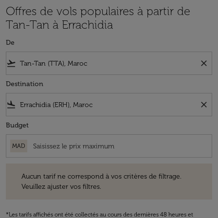
Offres de vols populaires à partir de
Tan-Tan à Errachidia
De
flight_takeoff
close
Destination
flight_land
close
Budget
MAD
Aucun tarif ne correspond à vos critères de filtrage. Veuillez ajuster v
Aucun tarif ne correspond à vos critères de filtrage.
Veuillez ajuster vos filtres.
*Les tarifs affichés ont été collectés au cours des dernières 48 heures et