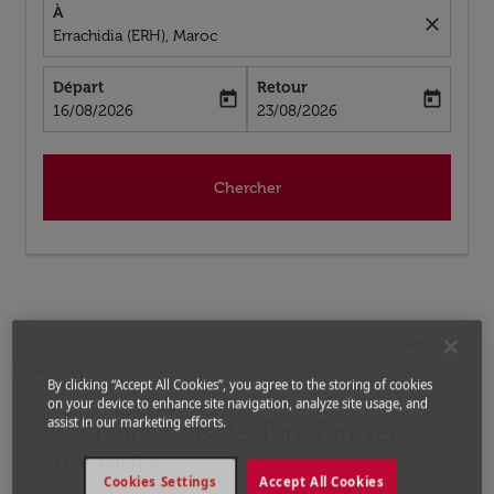
À
close
Errachidia (ERH), Maroc
Départ
Retour
today
today
fc-booking-departure-date-aria-label
fc-booking-return-date-aria-label
16/08/2026
23/08/2026
Chercher
Accueil
Vols
Vols pour Maroc
Vols de Tan-Tan a
Errachidia
By clicking “Accept All Cookies”, you agree to the storing of cookies
on your device to enhance site navigation, analyze site usage, and
assist in our marketing efforts.
Prochains Vols de Tan-Tan vers
Aucun tarif trouvé pour les options populaires sélectio
Errachidia
Cookies Settings
Accept All Cookies