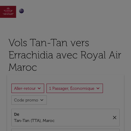

Vols Tan-Tan vers
Errachidia avec Royal Air
Maroc
expand_more
expand_more
Aller-retour
1 Passager, Économique
expand_more
Code promo
De
close
Tan-Tan (TTA), Maroc