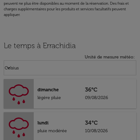
peuvent ne plus être disponibles au moment de la réservation. Des frais et
charges supplémentaires pour les produits et services facultatifs peuvent
appliquer.
Le temps à Errachidia
Unité de mesure météo
:
Weather unit option Celsius Selected
keyboard_arrow_down
Celsius
36°C
dimanche
légère pluie
09/08/2026
34°C
lundi
pluie modérée
10/08/2026