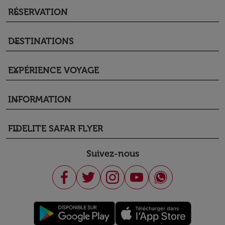
RÉSERVATION
keyboard_arrow_down
DESTINATIONS
keyboard_arrow_down
EXPÉRIENCE VOYAGE
keyboard_arrow_down
INFORMATION
keyboard_arrow_down
FIDELITE SAFAR FLYER
keyboard_arrow_down
Suivez-nous