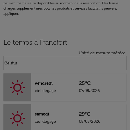
peuvent ne plus être disponibles au moment de la réservation. Des frais et
charges supplémentaires pour les produits et services facultatifs peuvent
appliquer.
Le temps à Francfort
Unité de mesure météo
:
Weather unit option Celsius Selected
keyboard_arrow_down
Celsius
25°C
vendredi
ciel dégagé
07/08/2026
29°C
samedi
ciel dégagé
08/08/2026