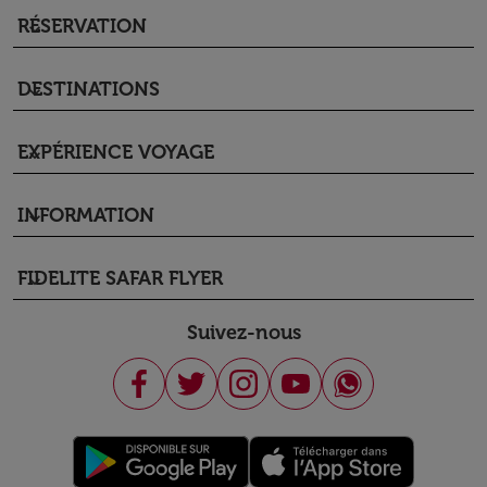
RÉSERVATION
keyboard_arrow_down
DESTINATIONS
keyboard_arrow_down
EXPÉRIENCE VOYAGE
keyboard_arrow_down
INFORMATION
keyboard_arrow_down
FIDELITE SAFAR FLYER
keyboard_arrow_down
Suivez-nous