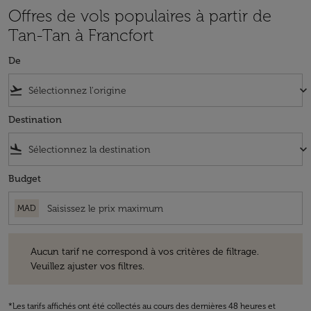
Offres de vols populaires à partir de
Tan-Tan à Francfort
De
flight_takeoff
keyboard_arrow_down
Destination
flight_land
keyboard_arrow_down
Budget
MAD
Aucun tarif ne correspond à vos critères de filtrage. Veuillez ajuster v
Aucun tarif ne correspond à vos critères de filtrage.
Veuillez ajuster vos filtres.
*Les tarifs affichés ont été collectés au cours des dernières 48 heures et