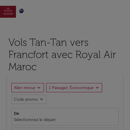

Vols Tan-Tan vers
Francfort avec Royal Air
Maroc
expand_more
expand_more
Aller-retour
1 Passager, Économique
expand_more
Code promo
De
Sélectionnez le départ