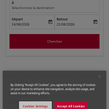
À
Sélectionnez la destination
Départ
Retour
today
today
fc-booking-departure-date-aria-label
fc-booking-return-date-aria-label
14/08/2026
21/08/2026
Chercher
Accueil
Vols
Vols pour Allemagne
Vols de Tan-
Tan a Francfort
By clicking “Accept All Cookies”, you agree to the storing of cookies
on your device to enhance site navigation, analyze site usage, and
assist in our marketing efforts.
Prochains Vols de Tan-Tan vers
Aucun tarif trouvé pour les options populaires sélectio
Francfort
Cookies Settings
Accept All Cookies