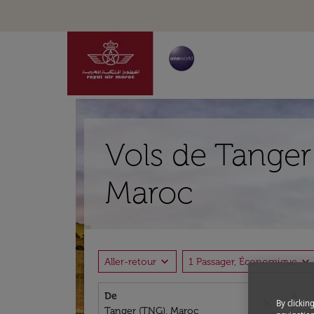
Vols de Tanger
Maroc
expand_more
expand_more
Aller-retour
1 Passager, Économique
De
À
close
By clickin