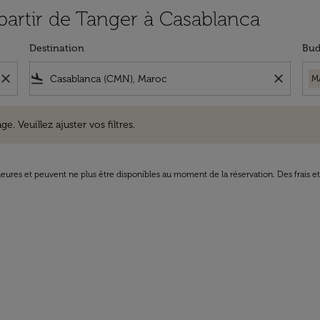
 partir de Tanger à Casablanca
Destination
Bud
close
flight_land
close
M
uillez ajuster vos filtres.
e. Veuillez ajuster vos filtres.
8 heures et peuvent ne plus être disponibles au moment de la réservation. Des frais e