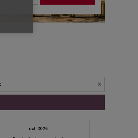
close
oct. 2026
n