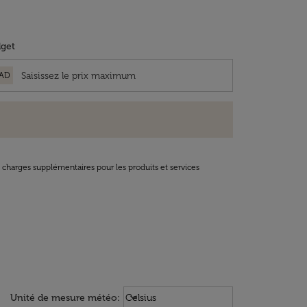
get
AD
t charges supplémentaires pour les produits et services
Weather unit option Celsius Select
keyboard_arrow_down
Unité de mesure météo
:
Celsius