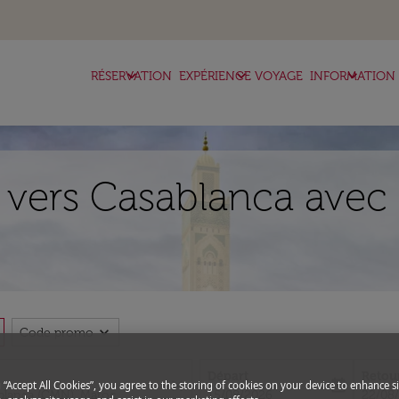
keyboard_arrow_down
keyboard_arrow_down
keyboard_arrow_down
RÉSERVATION
EXPÉRIENCE VOYAGE
INFORMATION
 vers Casablanca avec 
expand_more
Code promo
Départ
Retou
close
today
g “Accept All Cookies”, you agree to the storing of cookies on your device to enhance si
fc-booking-departure-date-aria-l
fc-boo
15/08/2026
22/08