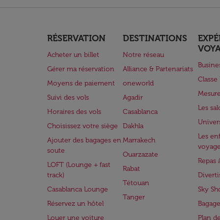
RÉSERVATION
DESTINATIONS
EXPÉ
VOY
Acheter un billet
Notre réseau
Busine
Gérer ma réservation
Alliance & Partenariats
Class
Moyens de paiement
oneworld
Mesure
Suivi des vols
Agadir
Les sa
Horaires des vols
Casablanca
Univer
Choisissez votre siège
Dakhla
Les enf
Ajouter des bagages en
Marrakech
voyag
soute
Ouarzazate
Repas 
LOFT (Lounge + fast
Rabat
track)
Divert
Tétouan
Casablanca Lounge
Sky Sh
Tanger
Réservez un hôtel
Bagage
Louer une voiture
Plan d