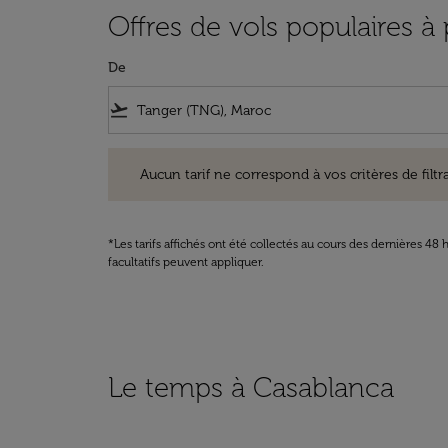
Offres de vols populaires à
De
flight_takeoff
Aucun tarif ne correspond à vos critères de filtrage. Ve
Aucun tarif ne correspond à vos critères de filtrag
*Les tarifs affichés ont été collectés au cours des dernières 4
facultatifs peuvent appliquer.
Le temps à Casablanca