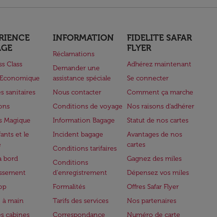
RIENCE
INFORMATION
FIDELITE SAFAR
AGE
FLYER
Réclamations
ss Class
Adhérez maintenant
Demander une
e Economique
assistance spéciale
Se connecter
s sanitaires
Nous contacter
Comment ça marche
lons
Conditions de voyage
Nos raisons d'adhérer
s Magique
Information Bagage
Statut de nos cartes
ants et le
Incident bagage
Avantages de nos
e
cartes
Conditions tarifaires
à bord
Gagnez des miles
Conditions
issement
d'enregistrement
Dépensez vos miles
op
Formalités
Offres Safar Flyer
 à main
Tarifs des services
Nos partenaires
es cabines
Correspondance
Numéro de carte