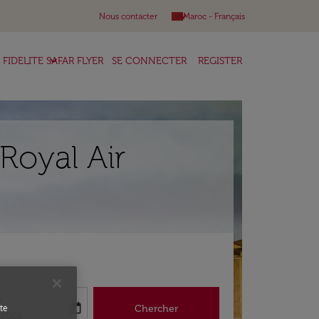
keyboard_arrow_down
Nous contacter
Maroc
-
Français
keyboard_arrow_down
FIDELITE SAFAR FLYER
SE CONNECTER
REGISTER
Royal Air
r
today
Chercher
te
abel
king-return-date-aria-label
/2026