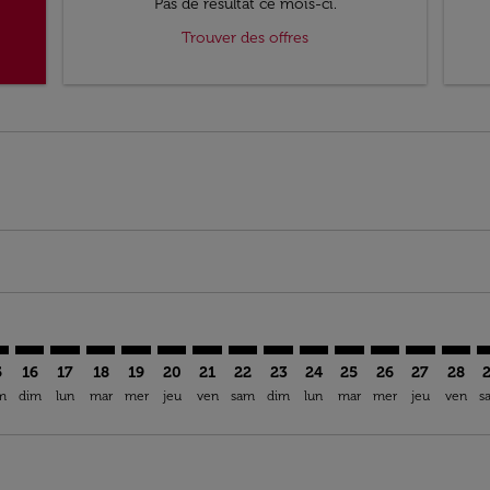
Pas de résultat ce mois-ci.
Trouver des offres
imer. Trouver des offres
sclaimer. Trouver des offres
s-disclaimer. Trouver des offres
offers-disclaimer. Trouver des offres
iew-offers-disclaimer. Trouver des offres
mp-view-offers-disclaimer. Trouver des offres
N: cmp-view-offers-disclaimer. Trouver des offres
G–CMN: cmp-view-offers-disclaimer. Trouver des offres
TNG–CMN: cmp-view-offers-disclaimer. Trouver des offres
TNG–CMN: cmp-view-offers-disclaimer. Trouver des o
TNG–CMN: cmp-view-offers-disclaimer. Trouver d
TNG–CMN: cmp-view-offers-disclaimer. Trouv
TNG–CMN: cmp-view-offers-disclaimer. T
TNG–CMN: cmp-view-offers-disclaime
TNG–CMN: cmp-view-offers-discl
TNG–CMN: cmp-view-offers-d
TNG–CMN: cmp-view-offe
TNG–CMN: cmp-view-
TNG–CMN: cmp-
TNG–CMN: 
TNG–C
T
5
16
17
18
19
20
21
22
23
24
25
26
27
28
m
dim
lun
mar
mer
jeu
ven
sam
dim
lun
mar
mer
jeu
ven
s