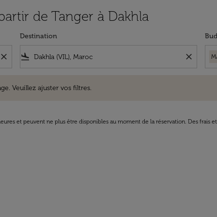
 partir de Tanger à Dakhla
Destination
Bud
close
flight_land
close
M
uillez ajuster vos filtres.
e. Veuillez ajuster vos filtres.
8 heures et peuvent ne plus être disponibles au moment de la réservation. Des frais e