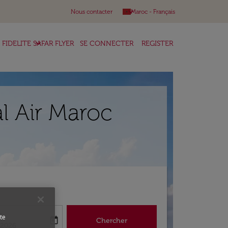
keyboard_arrow_down
Nous contacter
Maroc
-
Français
keyboard_arrow_down
FIDELITE SAFAR FLYER
SE CONNECTER
REGISTER
l Air Maroc
r
te
today
Chercher
abel
king-return-date-aria-label
/2026