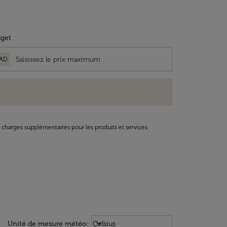
get
AD
t charges supplémentaires pour les produits et services
Weather unit option Celsius Select
keyboard_arrow_down
Unité de mesure météo
:
Celsius