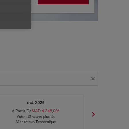
close
oct. 2026
n
À Partir De
MAD 4 248,00
*
chevron_right
Pas de ré
Vu(s) : 13 heures plus tôt
Trouv
Aller-retour
/
Économique