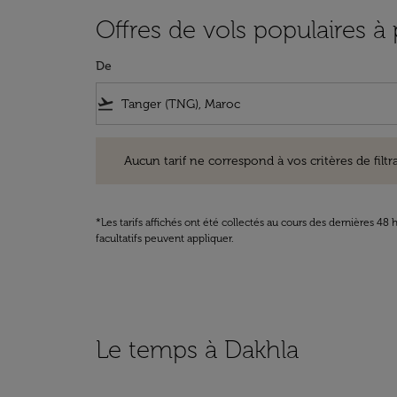
Offres de vols populaires à
De
flight_takeoff
Aucun tarif ne correspond à vos critères de filtrage. Ve
Aucun tarif ne correspond à vos critères de filtrag
*Les tarifs affichés ont été collectés au cours des dernières 4
facultatifs peuvent appliquer.
Le temps à Dakhla