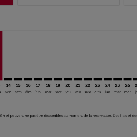
ria-label MAD 4.2K
mer. Trouver des offres
claimer. Trouver des offres
s-disclaimer. Trouver des offres
ffers-disclaimer. Trouver des offres
ew-offers-disclaimer. Trouver des offres
p-view-offers-disclaimer. Trouver des offres
L: cmp-view-offers-disclaimer. Trouver des offres
G–VIL, 13/08/2026 – 16/08/2026: À Partir De MAD 4 248,00
TNG–VIL: cmp-view-offers-disclaimer. Trouver des offres
TNG–VIL: cmp-view-offers-disclaimer. Trouver des off
TNG–VIL: cmp-view-offers-disclaimer. Trouver des
TNG–VIL: cmp-view-offers-disclaimer. Trouver
TNG–VIL: cmp-view-offers-disclaimer. Tr
TNG–VIL: cmp-view-offers-disclaimer
TNG–VIL: cmp-view-offers-discla
TNG–VIL: cmp-view-offers-di
TNG–VIL: cmp-view-offe
TNG–VIL: cmp-view-
TNG–VIL: cmp-v
TNG–VIL: c
TNG–V
T
3
14
15
16
17
18
19
20
21
22
23
24
25
26
u
ven
sam
dim
lun
mar
mer
jeu
ven
sam
dim
lun
mar
mer
j
 48 h et peuvent ne pas être disponibles au moment de la réservation. Des frais et d