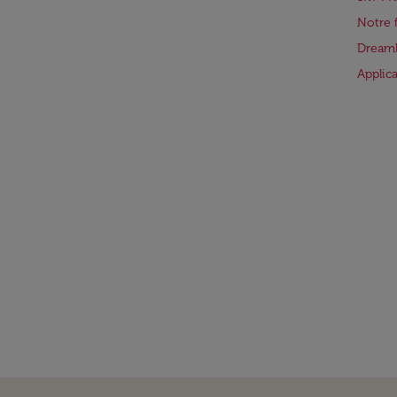
Notre 
Dreaml
Applic