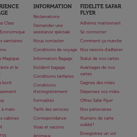
RIENCE
INFORMATION
FIDELITE SAFAR
AGE
FLYER
Réclamations
ss Class
Adhérez maintenant
Demander une
e Economique
assistance spéciale
Se connecter
s sanitaires
Nous contacter
Comment ça marche
lons
Conditions de voyage
Nos raisons d'adhérer
s Magique
Information Bagage
Statut de nos cartes
ants et le
Incident bagage
Avantages de nos
e
cartes
Conditions tarifaires
à bord
Gagnez des miles
Conditions
issement
d'enregistrement
Dépensez vos miles
op
Formalités
Offres Safar Flyer
 à main
Tarifs des services
Nos partenaires
es cabines
Correspondance
Numéro de carte
oublié?
M
Visas et vaccins
Enregistrez un vol
ESS
Animaux