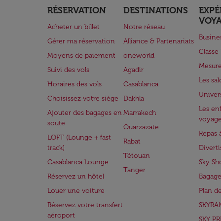
RÉSERVATION
DESTINATIONS
EXPÉ
VOY
Acheter un billet
Notre réseau
Busine
Gérer ma réservation
Alliance & Partenariats
Class
Moyens de paiement
oneworld
Mesure
Suivi des vols
Agadir
Les sa
Horaires des vols
Casablanca
Univer
Choisissez votre siège
Dakhla
Les enf
Ajouter des bagages en
Marrakech
voyag
soute
Ouarzazate
Repas 
LOFT (Lounge + fast
Rabat
track)
Divert
Tétouan
Casablanca Lounge
Sky Sh
Tanger
Réservez un hôtel
Bagage
Louer une voiture
Plan d
Réservez votre transfert
SKYRA
aéroport
SKY PR