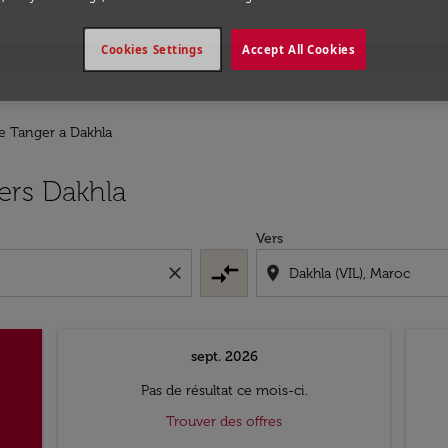
Cookies Settings
Accept All Cookies
e Tanger a Dakhla
ers Dakhla
Vers
compare_arrows
close
location_on
sept. 2026
Pas de résultat ce mois-ci.
Trouver des offres