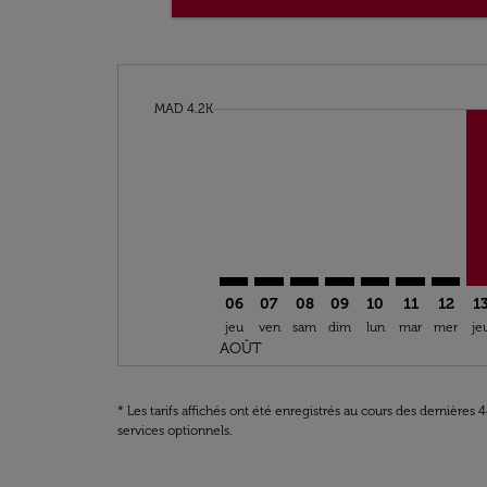
cmp-daily-histogram-bars-legend-min-price-a
MAD 4.2K
Displaying fares for août-2026
TNG–VIL: cmp-view-offers-disclai
TNG–VIL: cmp-view-offers-dis
TNG–VIL: cmp-view-offer
TNG–VIL: cmp-view-o
TNG–VIL: cmp-vi
TNG–VIL: cm
TNG–VI
TN
06
07
08
09
10
11
12
1
jeu
ven
sam
dim
lun
mar
mer
je
AOÛT
* Les tarifs affichés ont été enregistrés au cours des dernières
services optionnels.