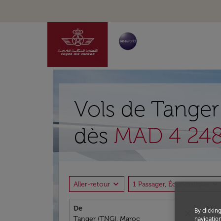
Vols de Tanger
dès
MAD 4 248
expand_more
expand_more
Aller-retour
1 Passager, Économique
De
À
By clickin
close
navigation