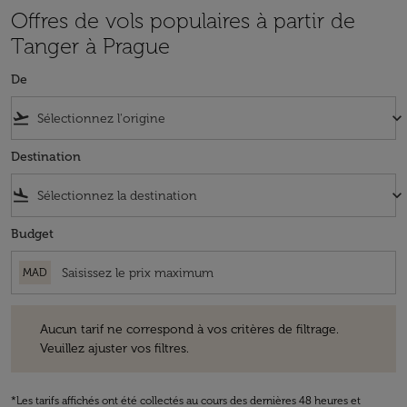
Offres de vols populaires à partir de
Tanger à Prague
De
flight_takeoff
keyboard_arrow_down
Destination
flight_land
keyboard_arrow_down
Budget
MAD
Aucun tarif ne correspond à vos critères de filtrage. Veuillez ajuster v
Aucun tarif ne correspond à vos critères de filtrage.
Veuillez ajuster vos filtres.
*Les tarifs affichés ont été collectés au cours des dernières 48 heures et