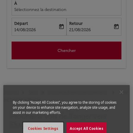
À
Sélectionnez la destination
Départ
Retour
today
today
fc-booking-departure-date-aria-label
fc-booking-return-date-aria-label
14/08/2026
21/08/2026
Chercher
Accueil
Vols
Vols pour République Tchèque
Vols
de Tanger a Prague
By clicking “Accept All Cookies”, you agree to the storing of cookies
on your device to enhance site navigation, analyze site usage, and
assist in our marketing efforts.
Prochains Vols de Tanger vers
Aucun tarif trouvé pour les options populaires sélectio
Prague
Cookies Settings
Accept All Cookies