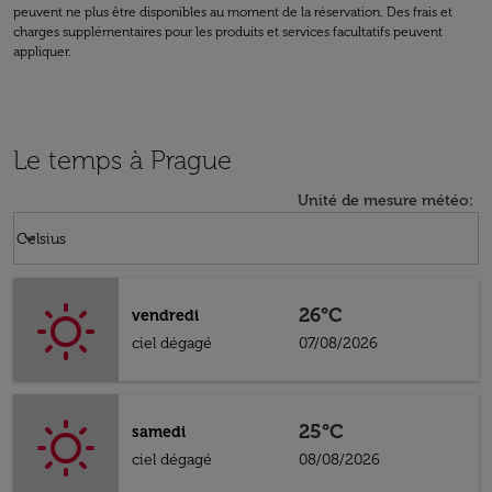
peuvent ne plus être disponibles au moment de la réservation. Des frais et
charges supplémentaires pour les produits et services facultatifs peuvent
appliquer.
Le temps à Prague
Unité de mesure météo
:
Weather unit option Celsius Selected
keyboard_arrow_down
Celsius
26°C
vendredi
ciel dégagé
07/08/2026
25°C
samedi
ciel dégagé
08/08/2026