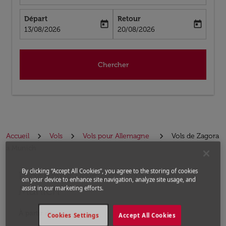
Départ
Retour
today
today
fc-booking-departure-date-aria-label
fc-booking-return-date-aria-label
13/08/2026
20/08/2026
Chercher
Accueil
Vols
Vols pour Allemagne
Vols de Zagora
a Munich
By clicking “Accept All Cookies”, you agree to the storing of cookies
Prochains Vols de Zagora vers
Aucun tarif trouvé pour les options populaires sélectio
on your device to enhance site navigation, analyze site usage, and
Munich
assist in our marketing efforts.
À partir de
Cookies Settings
Accept All Cookies