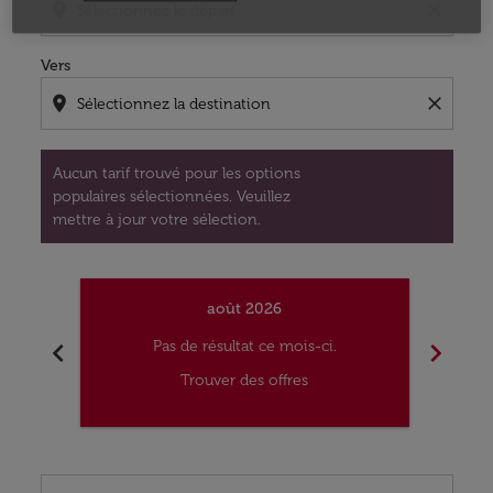
location_on
close
Vers
location_on
close
Aucun tarif trouvé pour les options
populaires sélectionnées. Veuillez
mettre à jour votre sélection.
août 2026
chevron_left
chevron_right
Pas de résultat ce mois-ci.
Trouver des offres