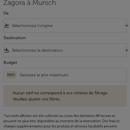
Zagora à Munich
De
flight_takeoff
keyboard_arrow_down
Destination
flight_land
keyboard_arrow_down
Budget
MAD
Aucun tarif ne correspond à vos critères de filtrage. Veuillez ajuster v
Aucun tarif ne correspond à vos critères de filtrage.
Veuillez ajuster vos filtres.
*Les tarifs affichés ont été collectés au cours des dernières 48 heures et
peuvent ne plus être disponibles au moment de la réservation. Des frais et
charges supplémentaires pour les produits et services facultatifs peuvent