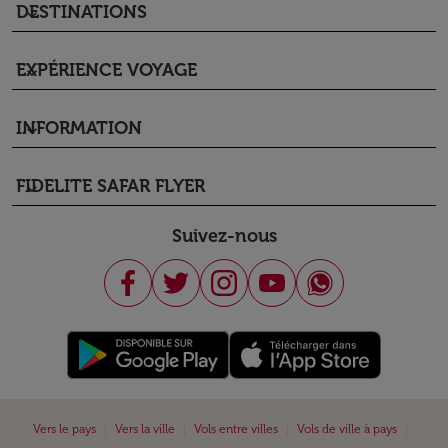
DESTINATIONS
keyboard_arrow_down
EXPÉRIENCE VOYAGE
keyboard_arrow_down
INFORMATION
keyboard_arrow_down
FIDELITE SAFAR FLYER
keyboard_arrow_down
Suivez-nous
|
|
|
|
Vers le pays
Vers la ville
Vols entre villes
Vols de ville à pays