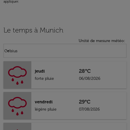
appliquer.
Le temps à Munich
Unité de mesure météo
:
Weather unit option Celsius Selected
keyboard_arrow_down
Celsius
28°C
jeudi
forte pluie
06/08/2026
29°C
vendredi
légère pluie
07/08/2026