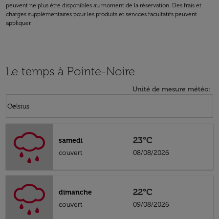
peuvent ne plus être disponibles au moment de la réservation. Des frais et
charges supplémentaires pour les produits et services facultatifs peuvent
appliquer.
Le temps à Pointe-Noire
Unité de mesure météo
:
Weather unit option Celsius Selected
keyboard_arrow_down
Celsius
23°C
samedi
couvert
08/08/2026
22°C
dimanche
couvert
09/08/2026