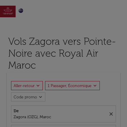

Vols Zagora vers Pointe-
Noire avec Royal Air
Maroc
expand_more
expand_more
Aller-retour
1 Passager, Économique
expand_more
Code promo
De
close
Zagora (OZG), Maroc