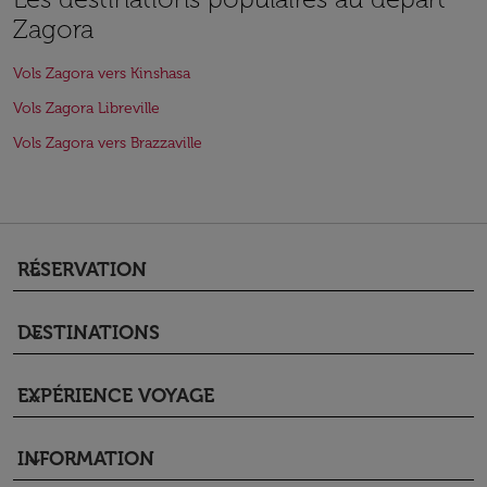
Zagora
Vols Zagora vers Kinshasa
Vols Zagora Libreville
Vols Zagora vers Brazzaville
RÉSERVATION
keyboard_arrow_down
DESTINATIONS
keyboard_arrow_down
EXPÉRIENCE VOYAGE
keyboard_arrow_down
INFORMATION
keyboard_arrow_down