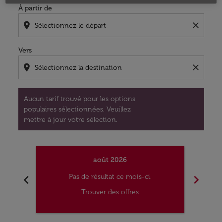
À partir de
location_on
close
Vers
location_on
close
Aucun tarif trouvé pour les options
populaires sélectionnées. Veuillez
mettre à jour votre sélection.
août 2026
chevron_left
chevron_right
Pas de résultat ce mois-ci.
Trouver des offres