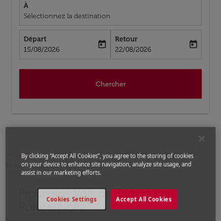
À
Sélectionnez la destination
Départ
Retour
today
today
fc-booking-departure-date-aria-label
fc-booking-return-date-aria-label
15/08/2026
22/08/2026
Chercher
Accueil
Vols
Vols pour République Du Congo
By clicking “Accept All Cookies”, you agree to the storing of cookies
on your device to enhance site navigation, analyze site usage, and
Vols de Zagora a Pointe-Noire
assist in our marketing efforts.
Prochains Vols de Zagora vers
Aucun tarif trouvé pour les options populaires sélectio
Cookies Settings
Accept All Cookies
Pointe-Noire