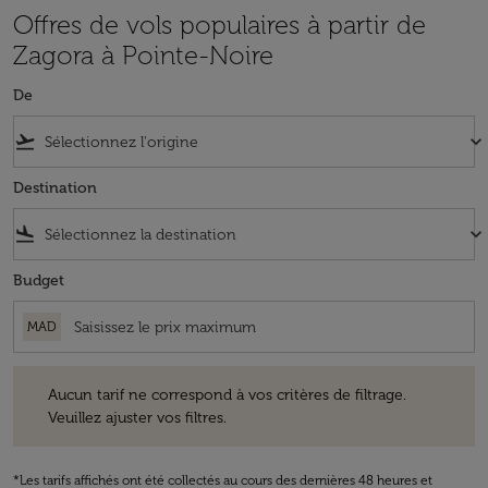
Offres de vols populaires à partir de
Zagora à Pointe-Noire
De
flight_takeoff
keyboard_arrow_down
Destination
flight_land
keyboard_arrow_down
Budget
MAD
Aucun tarif ne correspond à vos critères de filtrage. Veuillez ajuster v
Aucun tarif ne correspond à vos critères de filtrage.
Veuillez ajuster vos filtres.
*Les tarifs affichés ont été collectés au cours des dernières 48 heures et