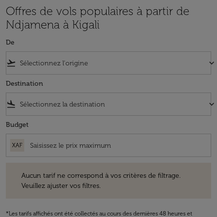
Offres de vols populaires à partir de
Ndjamena à Kigali
De
flight_takeoff
keyboard_arrow_down
Destination
flight_land
keyboard_arrow_down
Budget
XAF
Aucun tarif ne correspond à vos critères de filtrage. Veuillez ajuster v
Aucun tarif ne correspond à vos critères de filtrage.
Veuillez ajuster vos filtres.
*Les tarifs affichés ont été collectés au cours des dernières 48 heures et