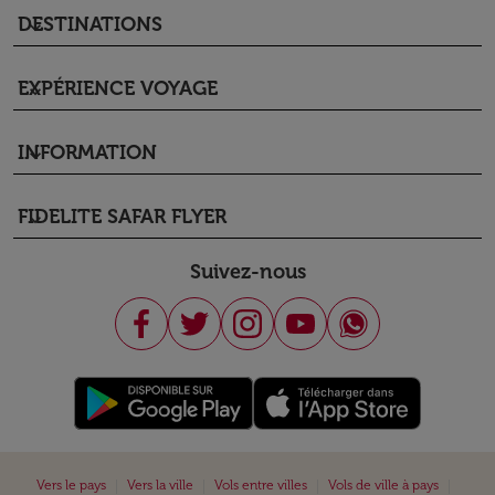
DESTINATIONS
keyboard_arrow_down
EXPÉRIENCE VOYAGE
keyboard_arrow_down
INFORMATION
keyboard_arrow_down
FIDELITE SAFAR FLYER
keyboard_arrow_down
Suivez-nous
|
|
|
|
Vers le pays
Vers la ville
Vols entre villes
Vols de ville à pays