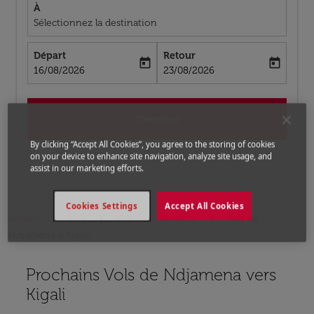
À
Sélectionnez la destination
Départ
Retour
today
today
fc-booking-departure-date-aria-label
fc-booking-return-date-aria-label
16/08/2026
23/08/2026
Chercher
By clicking “Accept All Cookies”, you agree to the storing of cookies
on your device to enhance site navigation, analyze site usage, and
assist in our marketing efforts.
Cookies Settings
Accept All Cookies
Accueil
Vols
Vols pour Rwanda
Vols de
Ndjamena a Kigali
Prochains Vols de Ndjamena vers
Aucun tarif trouvé pour les options populaires sélectio
Kigali