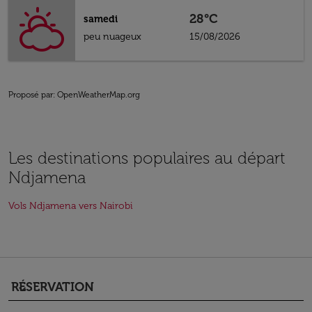
28°C
samedi
peu nuageux
15/08/2026
Proposé par
: OpenWeatherMap.org
Les destinations populaires au départ
Ndjamena
Vols Ndjamena vers Nairobi
RÉSERVATION
keyboard_arrow_down