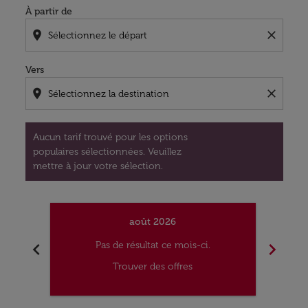
À partir de
location_on
close
Vers
location_on
close
Aucun tarif trouvé pour les options
populaires sélectionnées. Veuillez
mettre à jour votre sélection.
août 2026
chevron_left
chevron_right
Pas de résultat ce mois-ci.
Trouver des offres