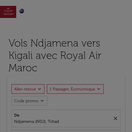

Vols Ndjamena vers
Kigali avec Royal Air
Maroc
expand_more
expand_more
Aller-retour
1 Passager, Économique
expand_more
Code promo
De
close
Ndjamena (NDJ), Tchad