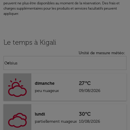
peuvent ne plus être disponibles au moment de la réservation. Des frais et
charges supplémentaires pour les produits et services facultatifs peuvent
appliquer.
Le temps à Kigali
Unité de mesure météo
:
Weather unit option Celsius Selected
keyboard_arrow_down
Celsius
27°C
dimanche
peu nuageux
09/08/2026
30°C
lundi
partiellement nuageux
10/08/2026