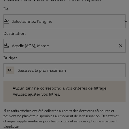
De
flight_takeoff
keyboard_arrow_down
Destination
flight_land
close
Budget
XAF
Aucun tarif ne correspond à vos critères de filtrage. Veuillez ajuster v
Aucun tarif ne correspond à vos critères de filtrage.
Veuillez ajuster vos filtres.
*Les tarifs affichés ont été collectés au cours des dernières 48 heures et
peuvent ne plus être disponibles au moment de la réservation. Des frais et
charges supplémentaires pour les produits et services optionnels peuvent
s'appliquer.