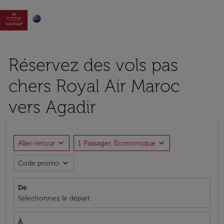

Réservez des vols pas
chers Royal Air Maroc
vers Agadir
expand_more
expand_more
Aller-retour
1 Passager, Économique
expand_more
Code promo
De
Sélectionnez le départ
À