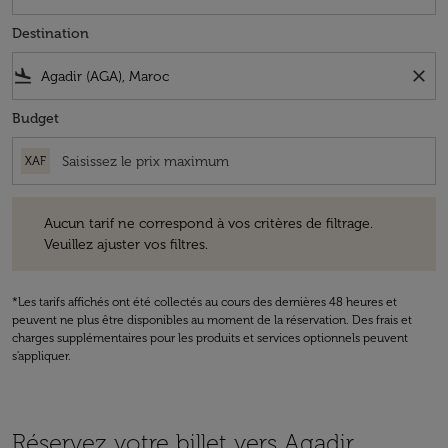
Destination
flight_land
close
Budget
XAF
Aucun tarif ne correspond à vos critères de filtrage. Veuillez ajuster v
Aucun tarif ne correspond à vos critères de filtrage.
Veuillez ajuster vos filtres.
*Les tarifs affichés ont été collectés au cours des dernières 48 heures et
peuvent ne plus être disponibles au moment de la réservation. Des frais et
charges supplémentaires pour les produits et services optionnels peuvent
s'appliquer.
Réservez votre billet vers Agadir