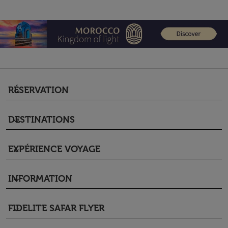
RÉSERVATION
keyboard_arrow_down
DESTINATIONS
keyboard_arrow_down
EXPÉRIENCE VOYAGE
keyboard_arrow_down
INFORMATION
keyboard_arrow_down
FIDELITE SAFAR FLYER
keyboard_arrow_down