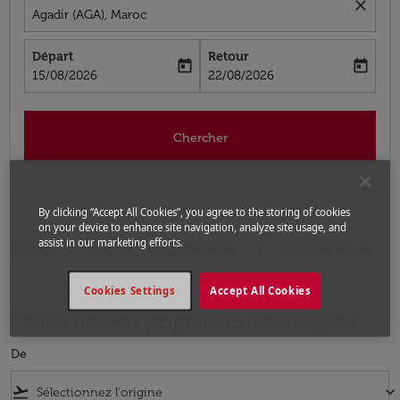
close
Agadir (AGA), Maroc
Départ
Retour
today
today
fc-booking-departure-date-aria-label
fc-booking-return-date-aria-label
15/08/2026
22/08/2026
Chercher
By clicking “Accept All Cookies”, you agree to the storing of cookies
on your device to enhance site navigation, analyze site usage, and
assist in our marketing efforts.
Accueil
Vols
Vols pour Maroc
Vols pour Agadir
Cookies Settings
Accept All Cookies
Offres de vols populaires vers Agadir
De
flight_takeoff
keyboard_arrow_down