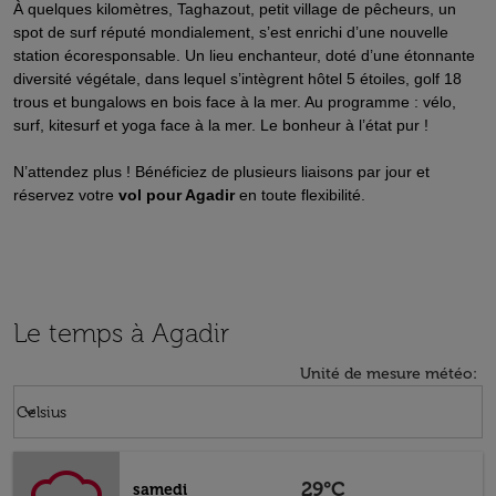
À quelques kilomètres, Taghazout, petit village de pêcheurs, un
spot de surf réputé mondialement, s’est enrichi d’une nouvelle
station écoresponsable. Un lieu enchanteur, doté d’une étonnante
diversité végétale, dans lequel s’intègrent hôtel 5 étoiles, golf 18
trous et bungalows en bois face à la mer. Au programme : vélo,
surf, kitesurf et yoga face à la mer. Le bonheur à l’état pur !
N’attendez plus ! Bénéficiez de plusieurs liaisons par jour et
réservez votre
vol pour Agadir
en toute flexibilité.
Le temps à Agadir
Unité de mesure météo
:
Weather unit option Celsius Selected
keyboard_arrow_down
Celsius
29°C
samedi