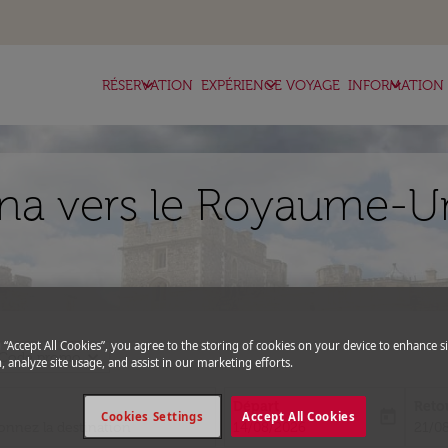
keyboard_arrow_down
keyboard_arrow_down
keyboard_arrow_down
RÉSERVATION
EXPÉRIENCE VOYAGE
INFORMATION
a vers le Royaume-Uni
g “Accept All Cookies”, you agree to the storing of cookies on your device to enhance si
expand_more
Code promo
, analyze site usage, and assist in our marketing efforts.
Départ
Reto
today
Cookies Settings
Accept All Cookies
fc-booking-departure-date-aria-l
fc-bo
14/08/2026
21/0