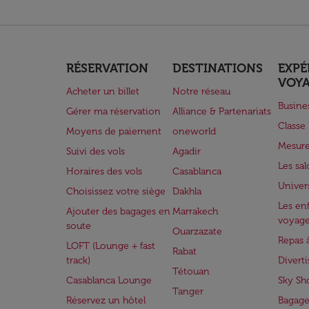
RÉSERVATION
DESTINATIONS
EXPÉ
VOY
Acheter un billet
Notre réseau
Busine
Gérer ma réservation
Alliance & Partenariats
Class
Moyens de paiement
oneworld
Mesure
Suivi des vols
Agadir
Les sa
Horaires des vols
Casablanca
Univer
Choisissez votre siège
Dakhla
Les enf
Ajouter des bagages en
Marrakech
voyag
soute
Ouarzazate
Repas 
LOFT (Lounge + fast
Rabat
track)
Divert
Tétouan
Casablanca Lounge
Sky Sh
Tanger
Réservez un hôtel
Bagage