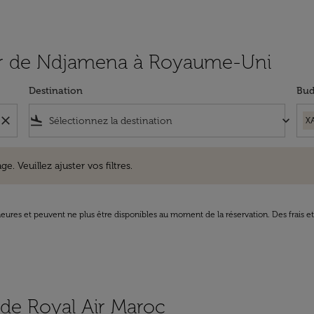
rtir de Ndjamena à Royaume-Uni
Destination
Bud
close
flight_land
keyboard_arrow_down
X
uillez ajuster vos filtres.
e. Veuillez ajuster vos filtres.
8 heures et peuvent ne plus être disponibles au moment de la réservation. Des frais e
s de Royal Air Maroc