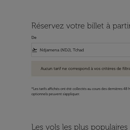
Réservez votre billet à pa
De
flight_takeoff
Aucun tarif ne correspond à vos critères de filtrage. Ve
Aucun tarif ne correspond à vos critères de filtrag
*Les tarifs affichés ont été collectés au cours des dernières 4
optionnels peuvent s'appliquer.
Les vols les plus populaire