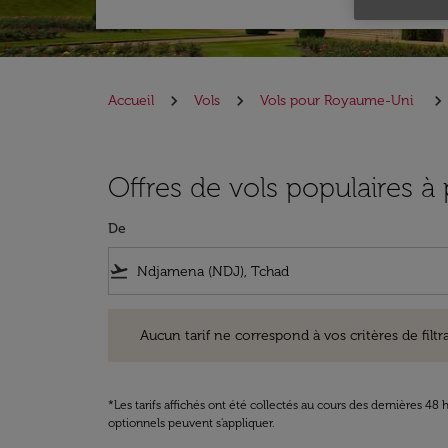
Accueil
Vols
Vols pour Royaume-Uni
Offres de vols populaires 
De
flight_takeoff
Aucun tarif ne correspond à vos critères de filtrage. Ve
Aucun tarif ne correspond à vos critères de filtrag
*Les tarifs affichés ont été collectés au cours des dernières 4
optionnels peuvent s'appliquer.