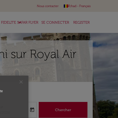
keyboard_arrow_down
Nous contacter
Tchad
-
Français
keyboard_arrow_down
FIDELITE SAFAR FLYER
SE CONNECTER
REGISTER
 sur Royal Air
te
ur
today
Chercher
abel
oking-return-date-aria-label
8/2026