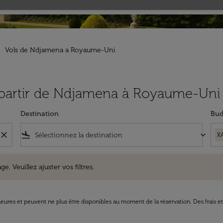
Vols de Ndjamena a Royaume-Uni
à partir de Ndjamena à Royaume-Uni
Destination
Bud
close
flight_land
keyboard_arrow_down
X
uillez ajuster vos filtres.
e. Veuillez ajuster vos filtres.
8 heures et peuvent ne plus être disponibles au moment de la réservation. Des frais e