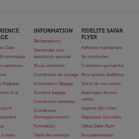
RIENCE
INFORMATION
FIDELITE SAFAR
AGE
FLYER
Réclamations
ss Class
Adhérez maintenant
Demander une
e Economique
assistance spéciale
Se connecter
s sanitaires
Nous contacter
Comment ça marche
lons
Conditions de voyage
Nos raisons d'adhérer
s Magique
Information Bagage
Statut de nos cartes
ants et le
Incident bagage
Avantages de nos
e
cartes
Conditions tarifaires
à bord
Gagnez des miles
Conditions
issement
d'enregistrement
Dépensez vos miles
op
Formalités
Offres Safar Flyer
 à main
Tarifs des services
Nos partenaires