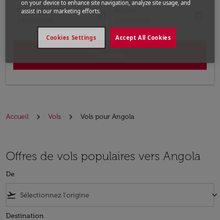
on your device to enhance site navigation, analyze site usage, and
Départ
Retour
assist in our marketing efforts.
today
today
fc-booking-departure-date-aria-label
fc-booking-return-date-aria-label
14/08/2026
21/08/2026
Cookies Settings
Accept All Cookies
Chercher
Accueil
Vols
Vols pour Angola
Offres de vols populaires vers Angola
De
flight_takeoff
keyboard_arrow_down
Destination