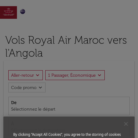

Vols Royal Air Maroc vers
l'Angola
expand_more
expand_more
Aller-retour
1 Passager, Économique
expand_more
Code promo
De
Sélectionnez le départ
À
Sélectionnez la destination
By clicking “Accept All Cookies”, you agree to the storing of cookies