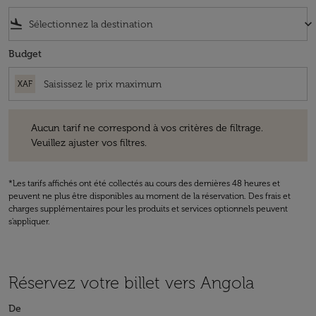
flight_land
keyboard_arrow_down
Budget
XAF
Aucun tarif ne correspond à vos critères de filtrage. Veuillez ajuster v
Aucun tarif ne correspond à vos critères de filtrage.
Veuillez ajuster vos filtres.
*Les tarifs affichés ont été collectés au cours des dernières 48 heures et
peuvent ne plus être disponibles au moment de la réservation. Des frais et
charges supplémentaires pour les produits et services optionnels peuvent
s'appliquer.
Réservez votre billet vers Angola
De