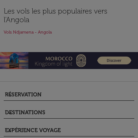
Les vols les plus populaires vers
l'Angola
Vols Ndjamena - Angola
RÉSERVATION
keyboard_arrow_down
DESTINATIONS
keyboard_arrow_down
EXPÉRIENCE VOYAGE
keyboard_arrow_down