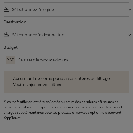
flight_takeoff
keyboard_arrow_down
Destination
flight_land
keyboard_arrow_down
Budget
XAF
Aucun tarif ne correspond à vos critères de filtrage. Veuillez ajuster v
Aucun tarif ne correspond à vos critères de filtrage.
Veuillez ajuster vos filtres.
*Les tarifs affichés ont été collectés au cours des dernières 48 heures et
peuvent ne plus être disponibles au moment de la réservation. Des frais et
charges supplémentaires pour les produits et services optionnels peuvent
s'appliquer.