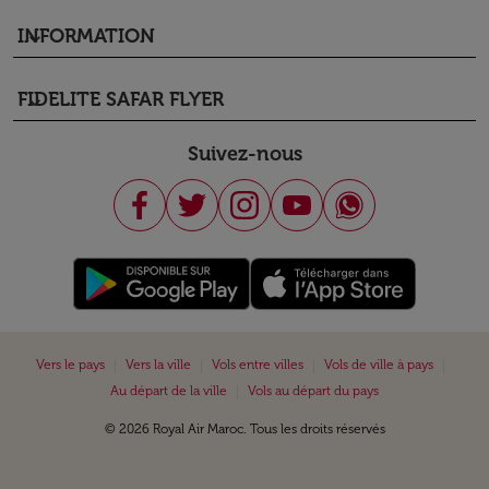
INFORMATION
keyboard_arrow_down
FIDELITE SAFAR FLYER
keyboard_arrow_down
Suivez-nous
|
|
|
|
Vers le pays
Vers la ville
Vols entre villes
Vols de ville à pays
|
Au départ de la ville
Vols au départ du pays
© 2026 Royal Air Maroc. Tous les droits réservés