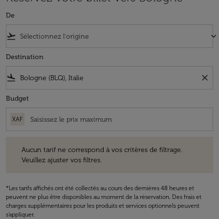
De
flight_takeoff
keyboard_arrow_down
Destination
flight_land
close
Budget
XAF
Aucun tarif ne correspond à vos critères de filtrage. Veuillez ajuster v
Aucun tarif ne correspond à vos critères de filtrage.
Veuillez ajuster vos filtres.
*Les tarifs affichés ont été collectés au cours des dernières 48 heures et
peuvent ne plus être disponibles au moment de la réservation. Des frais et
charges supplémentaires pour les produits et services optionnels peuvent
s'appliquer.