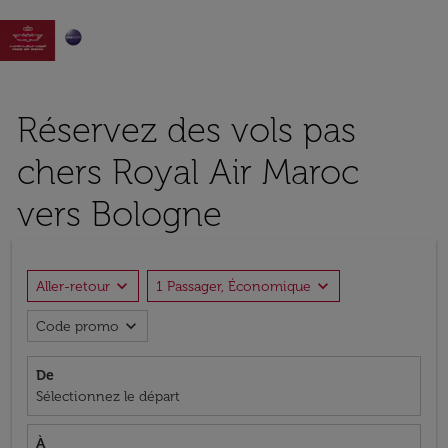

Réservez des vols pas
chers Royal Air Maroc
vers Bologne
expand_more
expand_more
Aller-retour
1 Passager, Économique
expand_more
Code promo
De
Sélectionnez le départ
À