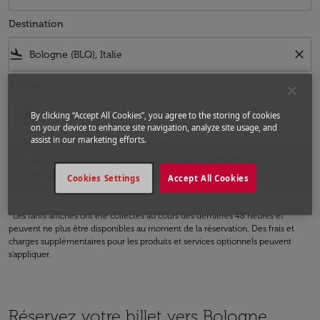
Destination
flight_land
close
Budget
XAF
By clicking “Accept All Cookies”, you agree to the storing of cookies
on your device to enhance site navigation, analyze site usage, and
assist in our marketing efforts.
Aucun tarif ne correspond à vos critères de filtrage. Veuillez ajuster v
Aucun tarif ne correspond à vos critères de filtrage.
Veuillez ajuster vos filtres.
Cookies Settings
Accept All Cookies
*Les tarifs affichés ont été collectés au cours des dernières 48 heures et
peuvent ne plus être disponibles au moment de la réservation. Des frais et
charges supplémentaires pour les produits et services optionnels peuvent
s'appliquer.
Réservez votre billet vers Bologne