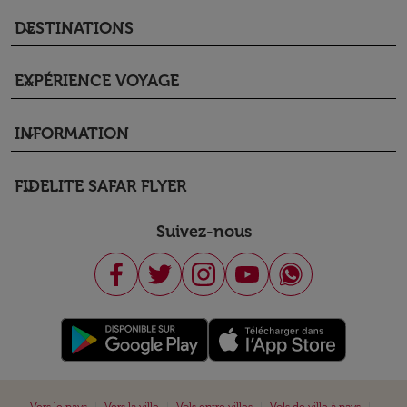
DESTINATIONS
keyboard_arrow_down
EXPÉRIENCE VOYAGE
keyboard_arrow_down
INFORMATION
keyboard_arrow_down
FIDELITE SAFAR FLYER
keyboard_arrow_down
Suivez-nous
|
|
|
|