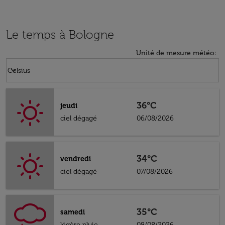
Le temps à Bologne
Unité de mesure météo
:
Weather unit option Celsius Selected
keyboard_arrow_down
Celsius
36°C
jeudi
ciel dégagé
06/08/2026
34°C
vendredi
ciel dégagé
07/08/2026
35°C
samedi
légère pluie
08/08/2026