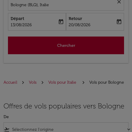
close
Bologne (BLQ), Italie
Départ
Retour
today
today
fc-booking-departure-date-aria-label
fc-booking-return-date-aria-label
13/08/2026
20/08/2026
Chercher
Accueil
Vols
Vols pour Italie
Vols pour Bologne
Offres de vols populaires vers Bologne
De
flight_takeoff
keyboard_arrow_down