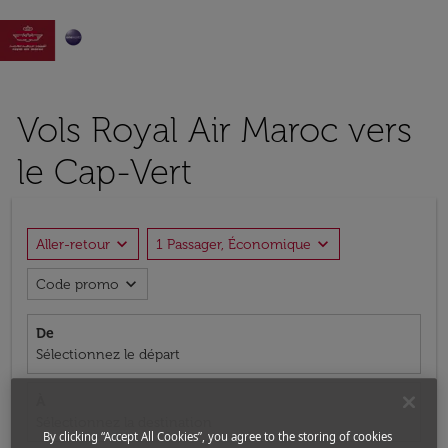

Vols Royal Air Maroc vers
le Cap-Vert
expand_more
expand_more
Aller-retour
1 Passager, Économique
expand_more
Code promo
De
Sélectionnez le départ
À
Sélectionnez la destination
By clicking “Accept All Cookies”, you agree to the storing of cookies