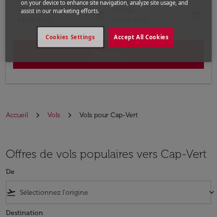
on your device to enhance site navigation, analyze site usage, and
Départ
Retour
assist in our marketing efforts.
today
today
fc-booking-departure-date-aria-label
fc-booking-return-date-aria-label
13/08/2026
20/08/2026
Cookies Settings
Accept All Cookies
Chercher
Accueil
Vols
Vols pour Cap-Vert
Offres de vols populaires vers Cap-Vert
De
flight_takeoff
keyboard_arrow_down
Destination