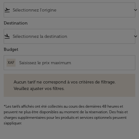
flight_takeoff
keyboard_arrow_down
Destination
flight_land
keyboard_arrow_down
Budget
XAF
Aucun tarif ne correspond à vos critères de filtrage. Veuillez ajuster v
Aucun tarif ne correspond à vos critères de filtrage.
Veuillez ajuster vos filtres.
*Les tarifs affichés ont été collectés au cours des dernières 48 heures et
peuvent ne plus être disponibles au moment de la réservation. Des frais et
charges supplémentaires pour les produits et services optionnels peuvent
s'appliquer.