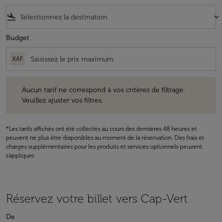
flight_land
keyboard_arrow_down
Budget
XAF
Aucun tarif ne correspond à vos critères de filtrage. Veuillez ajuster v
Aucun tarif ne correspond à vos critères de filtrage.
Veuillez ajuster vos filtres.
*Les tarifs affichés ont été collectés au cours des dernières 48 heures et
peuvent ne plus être disponibles au moment de la réservation. Des frais et
charges supplémentaires pour les produits et services optionnels peuvent
s'appliquer.
Réservez votre billet vers Cap-Vert
De