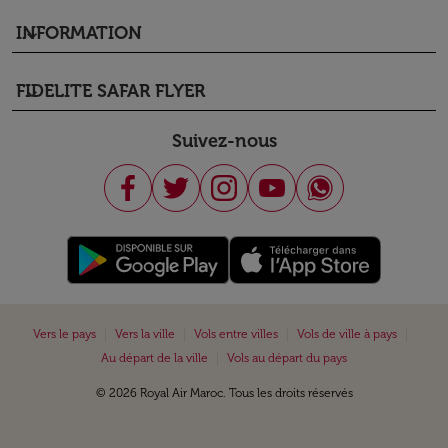
INFORMATION
keyboard_arrow_down
FIDELITE SAFAR FLYER
keyboard_arrow_down
Suivez-nous
|
|
|
|
Vers le pays
Vers la ville
Vols entre villes
Vols de ville à pays
|
Au départ de la ville
Vols au départ du pays
© 2026 Royal Air Maroc. Tous les droits réservés