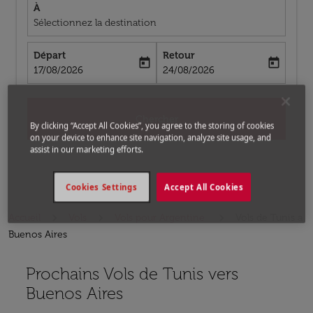
À
Sélectionnez la destination
Départ
Retour
today
today
fc-booking-departure-date-aria-label
fc-booking-return-date-aria-label
17/08/2026
24/08/2026
Chercher
By clicking “Accept All Cookies”, you agree to the storing of cookies
on your device to enhance site navigation, analyze site usage, and
assist in our marketing efforts.
Cookies Settings
Accept All Cookies
Accueil
Vols
Vols pour Argentine
Vols de Tunis a
Buenos Aires
Prochains Vols de Tunis vers
Aucun tarif trouvé pour les options populaires sélectio
Buenos Aires