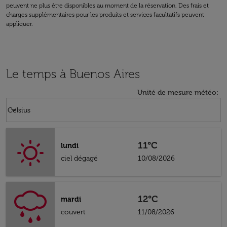
peuvent ne plus être disponibles au moment de la réservation. Des frais et
charges supplémentaires pour les produits et services facultatifs peuvent
appliquer.
Le temps à Buenos Aires
Unité de mesure météo
:
Weather unit option Celsius Selected
keyboard_arrow_down
Celsius
11°C
lundi
ciel dégagé
10/08/2026
12°C
mardi
couvert
11/08/2026