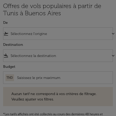
Offres de vols populaires à partir de
Tunis à Buenos Aires
De
flight_takeoff
keyboard_arrow_down
Destination
flight_land
keyboard_arrow_down
Budget
TND
Aucun tarif ne correspond à vos critères de filtrage. Veuillez ajuster v
Aucun tarif ne correspond à vos critères de filtrage.
Veuillez ajuster vos filtres.
*Les tarifs affichés ont été collectés au cours des dernières 48 heures et