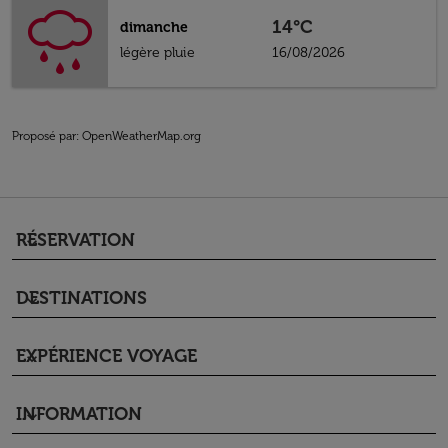
14°C
dimanche
légère pluie
16/08/2026
Proposé par
: OpenWeatherMap.org
RÉSERVATION
keyboard_arrow_down
DESTINATIONS
keyboard_arrow_down
EXPÉRIENCE VOYAGE
keyboard_arrow_down
INFORMATION
keyboard_arrow_down