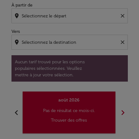
À partir de
location_on
close
Vers
location_on
close
Aucun tarif trouvé pour les options
populaires sélectionnées. Veuillez
mettre à jour votre sélection.
août 2026
chevron_left
chevron_right
Pas de résultat ce mois-ci.
Trouver des offres