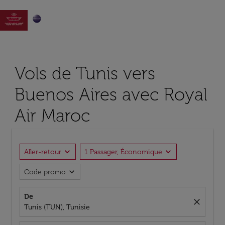

Vols de Tunis vers
Buenos Aires avec Royal
Air Maroc
expand_more
expand_more
Aller-retour
1 Passager, Économique
expand_more
Code promo
De
close
Tunis (TUN), Tunisie