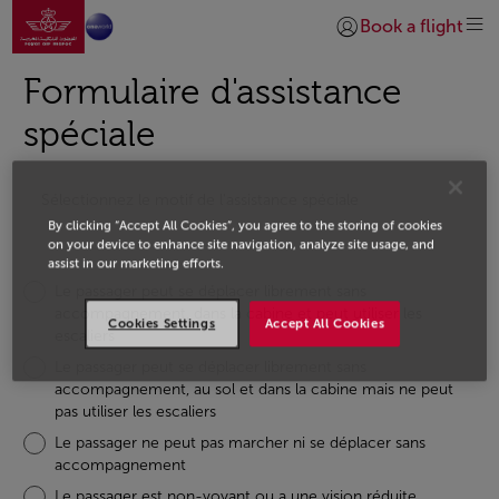
Aller à la page accueil
Saut au contenu principal
Book a flight
Se connecter | S’insc
Formulaire d'assistance
spéciale
Sélectionnez le motif de l'assistance spéciale
By clicking “Accept All Cookies”, you agree to the storing of cookies
on your device to enhance site navigation, analyze site usage, and
assist in our marketing efforts.
Le passager peut se déplacer librement sans
accompagnement, dans la cabine et peut utiliser les
Cookies Settings
Accept All Cookies
escaliers
Le passager peut se déplacer librement sans
accompagnement, au sol et dans la cabine mais ne peut
pas utiliser les escaliers
Le passager ne peut pas marcher ni se déplacer sans
accompagnement
Le passager est non-voyant ou a une vision réduite