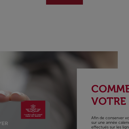
ARTE
NELLE
COMME
VOTRE 
ilver, Gold,
oute activité
Afin de conserver v
sur une année calen
effectués sur les li