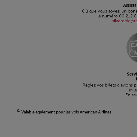
Assist
Où que vous soyez, un cons
le numéro 00 212 8
silvergold@
Serv
Réglez vos billets d’avions 
Mile
En sav
(1)
Valable également pour les vols American Airlines
Open in a new window