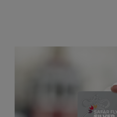
PRÉSENTEZ VOTRE C
SAFAR FLYER PERSON
Présentez toujours votre carte Safar Flyer personnelle (Blue, S
Platinum) pour vous identifier à l’achat de votre billet ou de t
partenaire vous donnant droit au gain de Miles.