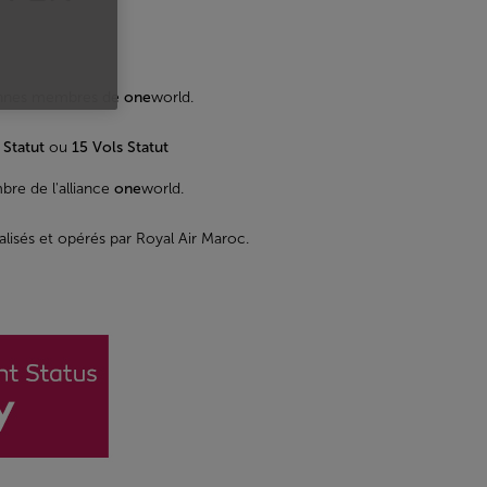
iennes membres de
one
world.
 Statut
ou
15 Vols Statut
bre de l'alliance
one
world.
lisés et opérés par Royal Air Maroc.