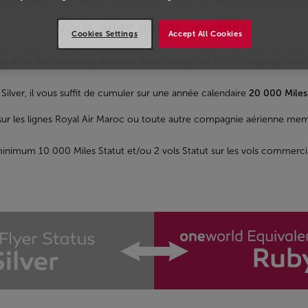
Vous allez aimer voyager
Cookies Settings
Accept All Cookies
nne droit aux avantages du statut Ruby auprès des 15 compagnies aér
t Silver, il vous suffit de cumuler sur une année calendaire
20 000 Miles
s sur les lignes Royal Air Maroc ou toute autre compagnie aérienne mem
 minimum 10 000 Miles Statut et/ou 2 vols Statut sur les vols commercia