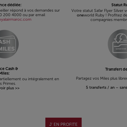
ance dédiée:
Statut R
eiller répond à vos demandes sur
Votre statut Safar Flyer Silver
0 200 4000 ou par email
one
world Ruby ! Profitez d
royalairmaroc.com
compagnies membres 
ice Cash &
Transfert de
Miles:
Partagez vos Miles plus lib
partiellement ou intégralement en
s Primes.
5 transferts / an – san
oir plus >>
J' EN PROFITE