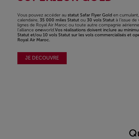
Vous pouvez accéder au
statut Safar Flyer Gold
en cumulant,
calendaire,
35 000 miles Statut
ou
30 vols Statut
à l’issue de 
lignes de Royal Air Maroc ou toute autre compagnie aérien
l’alliance
one
world.
Vos réalisations doivent inclure au minim
Statut et/ou 10 vols Statut sur les vols commercialisés et op
Royal Air Maroc.
JE DECOUVRE
Qu