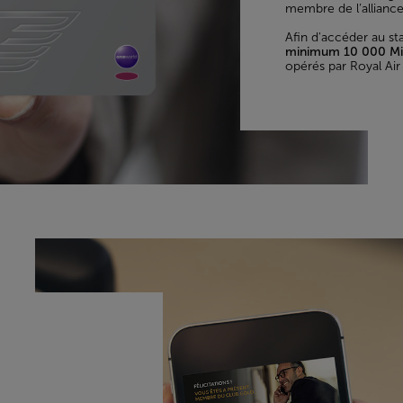
membre de l’allianc
Afin d'accéder au sta
minimum 10 000 Mile
opérés par Royal Air