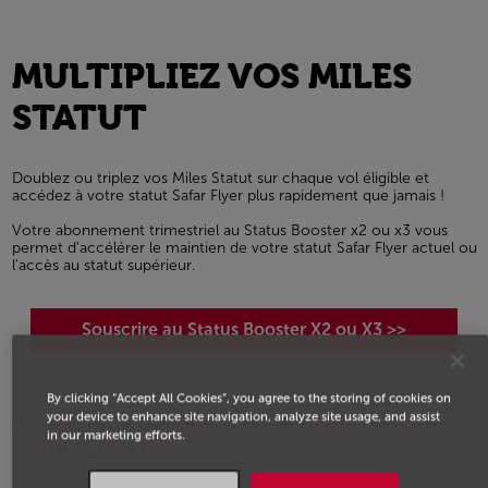
MULTIPLIEZ VOS MILES
STATUT
Doublez ou triplez vos Miles Statut sur chaque vol éligible et
accédez à votre statut Safar Flyer plus rapidement que jamais !
Votre abonnement trimestriel au Status Booster x2 ou x3 vous
permet d’accélérer le maintien de votre statut Safar Flyer actuel ou
l’accès au statut supérieur.
Souscrire au Status Booster X2 ou X3 >>
By clicking “Accept All Cookies”, you agree to the storing of cookies on
your device to enhance site navigation, analyze site usage, and assist
Accélérez le maintien ou l’upgrade de votre
in our marketing efforts.
statut Safar Flyer