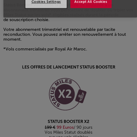
Cookies Settings
Accept All Cookies
Status Booster
vous offre la possibilité de souscrire à un
abonnement trimestriel vous permettant de doubler ou tripler vos
Miles Statut sur les vols* éligibles réalisés durant la période
de souscription choisie.
Votre abonnement trimestriel est renouvelable par tacite
reconduction. Vous pouvez arrêter son renouvellement à tout
moment.
*Vols commercialisés par Royal Air Maroc.
Open in a new window
LES OFFRES DE LANCEMENT STATUS BOOSTER
Open in a new window
STATUS BOOSTER X2
199 €
99 Euros
/ 90 jours
Vos Miles Statut doublés