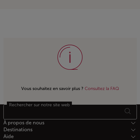
Vous souhaitez en savoir plus ?
Consultez la FAQ
Rechercher sur notre site web
Bas de page Plan du site
À propos de nous
Destinations
Aide