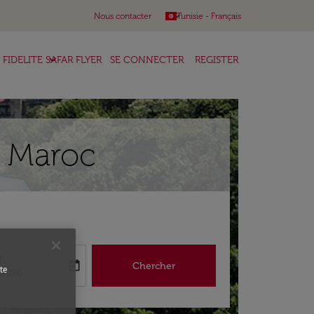
keyboard_arrow_down
Nous contacter
Tunisie
-
Français
keyboard_arrow_down
FIDELITE SAFAR FLYER
SE CONNECTER
REGISTER
r Maroc
r
today
Chercher
te
abel
king-return-date-aria-label
/2026