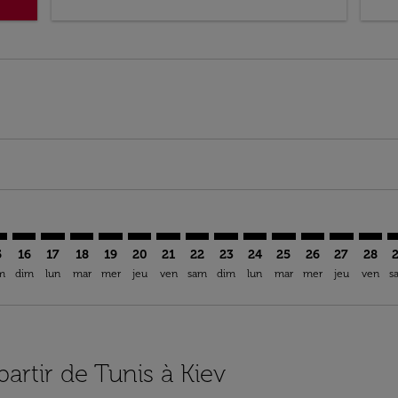
mer. Trouver des offres
sclaimer. Trouver des offres
s-disclaimer. Trouver des offres
ffers-disclaimer. Trouver des offres
ew-offers-disclaimer. Trouver des offres
p-view-offers-disclaimer. Trouver des offres
V: cmp-view-offers-disclaimer. Trouver des offres
N–IEV: cmp-view-offers-disclaimer. Trouver des offres
TUN–IEV: cmp-view-offers-disclaimer. Trouver des offres
TUN–IEV: cmp-view-offers-disclaimer. Trouver des off
TUN–IEV: cmp-view-offers-disclaimer. Trouver des
TUN–IEV: cmp-view-offers-disclaimer. Trouver
TUN–IEV: cmp-view-offers-disclaimer. Tr
TUN–IEV: cmp-view-offers-disclaimer
TUN–IEV: cmp-view-offers-discla
TUN–IEV: cmp-view-offers-di
TUN–IEV: cmp-view-offe
TUN–IEV: cmp-view-
TUN–IEV: cmp-v
TUN–IEV: c
TUN–I
T
5
16
17
18
19
20
21
22
23
24
25
26
27
28
m
dim
lun
mar
mer
jeu
ven
sam
dim
lun
mar
mer
jeu
ven
s
partir de Tunis à Kiev