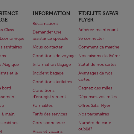
RIENCE
INFORMATION
FIDELITE SAFAR
AGE
FLYER
Réclamations
ss Class
Adhérez maintenant
Demander une
e Economique
assistance spéciale
Se connecter
s sanitaires
Nous contacter
Comment ça marche
lons
Conditions de voyage
Nos raisons d'adhérer
s Magique
Information Bagage
Statut de nos cartes
ants et le
Incident bagage
Avantages de nos
e
cartes
Conditions tarifaires
à bord
Gagnez des miles
Conditions
issement
d'enregistrement
Dépensez vos miles
op
Formalités
Offres Safar Flyer
 à main
Tarifs des services
Nos partenaires
es cabines
Correspondance
Numéro de carte
oublié?
M
Visas et vaccins