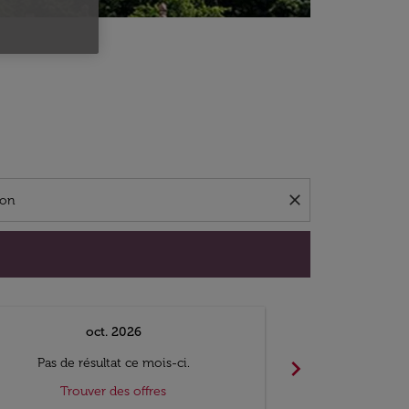
close
oct. 2026
n
chevron_right
Pas de résultat ce mois-ci.
Pas de ré
Trouver des offres
Trouv