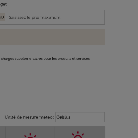
get
ND
t charges supplémentaires pour les produits et services
Weather unit option Celsius Select
keyboard_arrow_down
Unité de mesure météo
:
Celsius