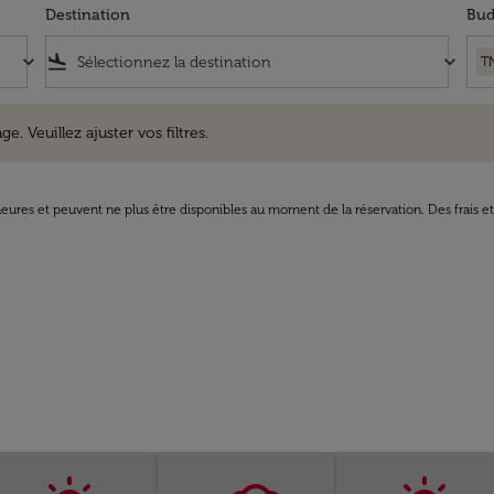
Destination
Bud
keyboard_arrow_down
flight_land
keyboard_arrow_down
T
uillez ajuster vos filtres.
e. Veuillez ajuster vos filtres.
8 heures et peuvent ne plus être disponibles au moment de la réservation. Des frais e