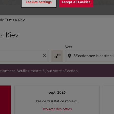
Cookies Settings
Accept All Cookies
 de Tunis a Kiev
s sélectionnées. Veuillez mettre à jour votre sélection.
s Kiev
Vers
compare_arrows
close
location_on
tionnées. Veuillez mettre à jour votre sélection.
sept. 2026
Pas de résultat ce mois-ci.
Trouver des offres