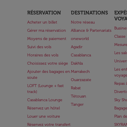
RÉSERVATION
DESTINATIONS
EXPÉ
VOY
Acheter un billet
Notre réseau
Busine
Gérer ma réservation
Alliance & Partenariats
Class
Moyens de paiement
oneworld
Mesure
Suivi des vols
Agadir
Les sa
Horaires des vols
Casablanca
Univer
Choisissez votre siège
Dakhla
Les enf
Ajouter des bagages en
Marrakech
voyag
soute
Ouarzazate
Repas 
LOFT (Lounge + fast
Rabat
track)
Divert
Tétouan
Casablanca Lounge
Sky Sh
Tanger
Réservez un hôtel
Bagage
Louer une voiture
Plan d
Réservez votre transfert
SKYRA