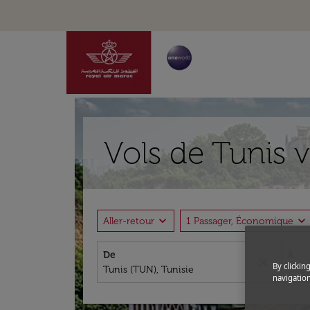
Vols de Tunis 
expand_more
expand_more
Aller-retour
1 Passager, Économique
De
À
close
By clickin
navigation