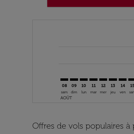
Displaying fares for août-2026
TUN–IEV: cmp-view-offers-disclai
TUN–IEV: cmp-view-offers-di
TUN–IEV: cmp-view-offer
TUN–IEV: cmp-view-o
TUN–IEV: cmp-vi
TUN–IEV: cm
TUN–IE
TU
08
09
10
11
12
13
14
1
sam
dim
lun
mar
mer
jeu
ven
sa
AOÛT
Offres de vols populaires à 