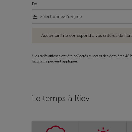
De
flight_takeoff
Aucun tarif ne correspond à vos critères de filtrage. Ve
Aucun tarif ne correspond à vos critères de filtrag
*Les tarifs affichés ont été collectés au cours des dernières 4
facultatifs peuvent appliquer.
Le temps à Kiev