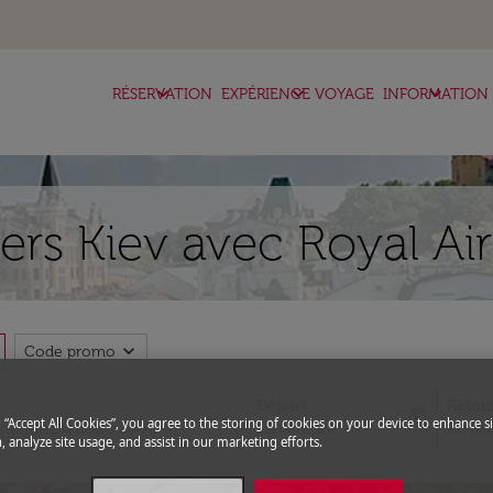
keyboard_arrow_down
keyboard_arrow_down
keyboard_arrow_down
RÉSERVATION
EXPÉRIENCE VOYAGE
INFORMATION
vers Kiev avec Royal Ai
expand_more
Code promo
Départ
Retou
today
g “Accept All Cookies”, you agree to the storing of cookies on your device to enhance si
fc-booking-departure-date-aria-l
fc-boo
15/08/2026
22/08
, analyze site usage, and assist in our marketing efforts.