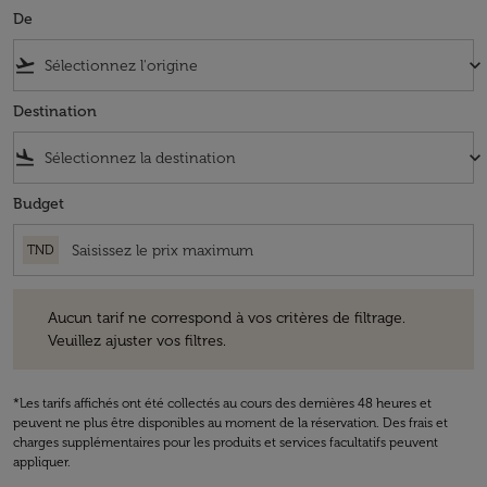
De
flight_takeoff
keyboard_arrow_down
Destination
flight_land
keyboard_arrow_down
Budget
TND
Aucun tarif ne correspond à vos critères de filtrage. Veuillez ajuster v
Aucun tarif ne correspond à vos critères de filtrage.
Veuillez ajuster vos filtres.
*Les tarifs affichés ont été collectés au cours des dernières 48 heures et
peuvent ne plus être disponibles au moment de la réservation. Des frais et
charges supplémentaires pour les produits et services facultatifs peuvent
appliquer.