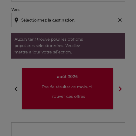
Vers
location_on
close
Aucun tarif trouvé pour les options
populaires sélectionnées. Veuillez
mettre à jour votre sélection.
août 2026
chevron_left
chevron_right
Pas de résultat ce mois-ci.
Trouver des offres
Displaying fares for août-2026