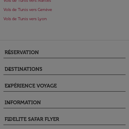
Vols de Tunis vers Nantes
Vols de Tunis vers Genève
Vols de Tunis vers Lyon
RÉSERVATION
keyboard_arrow_down
DESTINATIONS
keyboard_arrow_down
EXPÉRIENCE VOYAGE
keyboard_arrow_down
INFORMATION
keyboard_arrow_down
FIDELITE SAFAR FLYER
keyboard_arrow_down