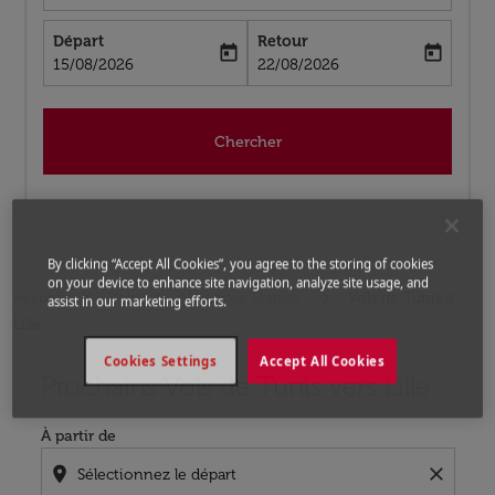
Départ
Retour
today
today
fc-booking-departure-date-aria-label
fc-booking-return-date-aria-label
15/08/2026
22/08/2026
Chercher
By clicking “Accept All Cookies”, you agree to the storing of cookies
on your device to enhance site navigation, analyze site usage, and
Accueil
Vols
Vols pour France
Vols de Tunis a
assist in our marketing efforts.
Lille
Cookies Settings
Accept All Cookies
Prochains Vols de Tunis vers Lille
Aucun tarif trouvé pour les options populaires sélectio
À partir de
location_on
close