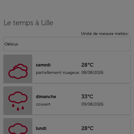
Le temps à Lille
Unité de mesure météo
:
Weather unit option Celsius Selected
keyboard_arrow_down
Celsius
28°C
samedi
partiellement nuageux
08/08/2026
33°C
dimanche
couvert
09/08/2026
28°C
lundi