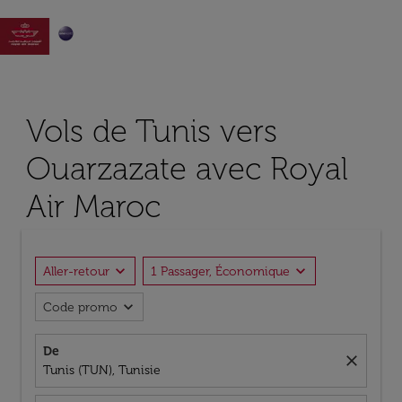

Vols de Tunis vers
Ouarzazate avec Royal
Air Maroc
expand_more
expand_more
Aller-retour
1 Passager, Économique
expand_more
Code promo
De
close
Tunis (TUN), Tunisie