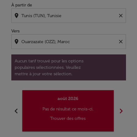
À partir de
location_on
close
Vers
location_on
close
Aucun tarif trouvé pour les options
populaires sélectionnées. Veuillez
mettre à jour votre sélection.
août 2026
chevron_left
chevron_right
Pas de résultat ce mois-ci.
Trouver des offres