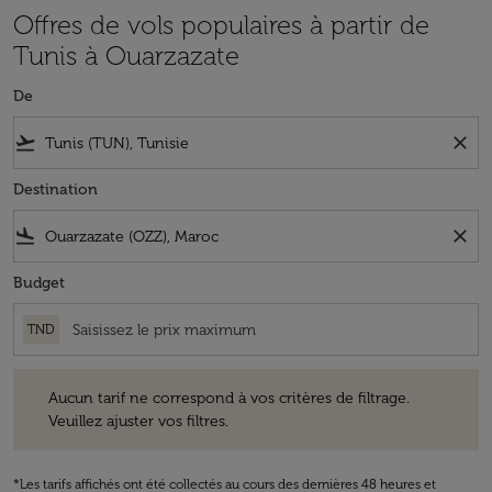
Offres de vols populaires à partir de
Tunis à Ouarzazate
De
flight_takeoff
close
Destination
flight_land
close
Budget
TND
Aucun tarif ne correspond à vos critères de filtrage. Veuillez ajuster v
Aucun tarif ne correspond à vos critères de filtrage.
Veuillez ajuster vos filtres.
*Les tarifs affichés ont été collectés au cours des dernières 48 heures et