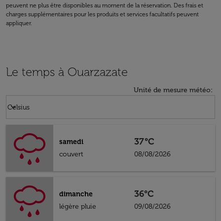
peuvent ne plus être disponibles au moment de la réservation. Des frais et
charges supplémentaires pour les produits et services facultatifs peuvent
appliquer.
Le temps à Ouarzazate
Unité de mesure météo
:
Weather unit option Celsius Selected
keyboard_arrow_down
Celsius
37°C
samedi
couvert
08/08/2026
36°C
dimanche
légère pluie
09/08/2026