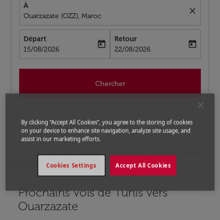
À
close
Ouarzazate (OZZ), Maroc
Départ
Retour
today
today
fc-booking-departure-date-aria-label
fc-booking-return-date-aria-label
15/08/2026
22/08/2026
Chercher
By clicking “Accept All Cookies”, you agree to the storing of cookies
on your device to enhance site navigation, analyze site usage, and
assist in our marketing efforts.
Accueil
Vols
Vols pour Maroc
Vols de Tunis a
Ouarzazate
Cookies Settings
Accept All Cookies
Prochains Vols de Tunis vers
Aucun tarif trouvé pour les options populaires sélectio
Ouarzazate