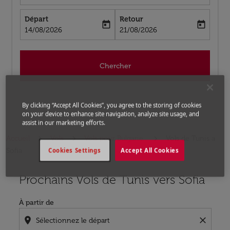
Départ
Retour
today
today
fc-booking-departure-date-aria-label
fc-booking-return-date-aria-label
14/08/2026
21/08/2026
Chercher
By clicking “Accept All Cookies”, you agree to the storing of cookies
on your device to enhance site navigation, analyze site usage, and
assist in our marketing efforts.
Accueil
Vols
Vols pour Bulgarie
Vols de Tunis a
Sofia
Cookies Settings
Accept All Cookies
Prochains Vols de Tunis vers Sofia
Aucun tarif trouvé pour les options populaires sélectio
À partir de
location_on
close