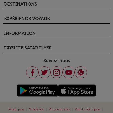
DESTINATIONS
keyboard_arrow_down
EXPÉRIENCE VOYAGE
keyboard_arrow_down
INFORMATION
keyboard_arrow_down
FIDELITE SAFAR FLYER
keyboard_arrow_down
Suivez-nous
|
|
|
|
Vers le pays
Vers la ville
Vols entre villes
Vols de ville à pays