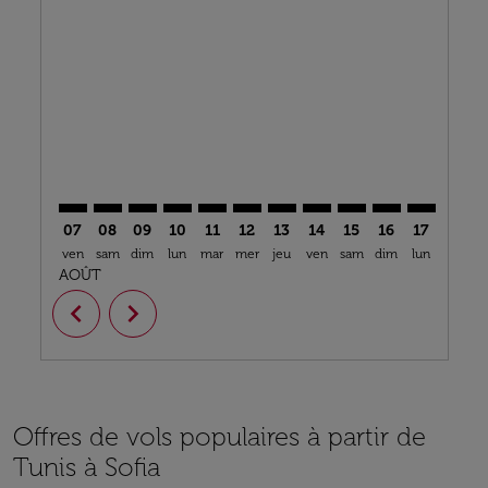
TUN–SOF: cmp-view-offers-disclaimer. Trouver des o
TUN–SOF: cmp-view-offers-disclaimer. Trouver d
TUN–SOF: cmp-view-offers-disclaimer. Trouv
TUN–SOF: cmp-view-offers-disclaimer. T
TUN–SOF: cmp-view-offers-disclaime
TUN–SOF: cmp-view-offers-discl
TUN–SOF: cmp-view-offers-d
TUN–SOF: cmp-view-offe
TUN–SOF: cmp-view
TUN–SOF: cmp-
TUN–SOF: 
TUN–S
T
07
08
09
10
11
12
13
14
15
16
17
18
ven
sam
dim
lun
mar
mer
jeu
ven
sam
dim
lun
mar
m
AOÛT
chevron_left
chevron_right
Offres de vols populaires à partir de
Tunis à Sofia