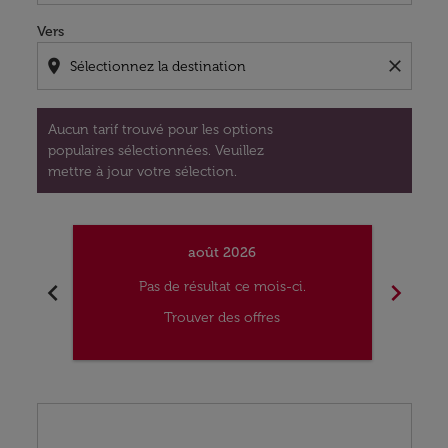
Vers
location_on
close
Aucun tarif trouvé pour les options
populaires sélectionnées. Veuillez
mettre à jour votre sélection.
août 2026
chevron_left
chevron_right
Pas de résultat ce mois-ci.
Trouver des offres
Displaying fares for août-2026