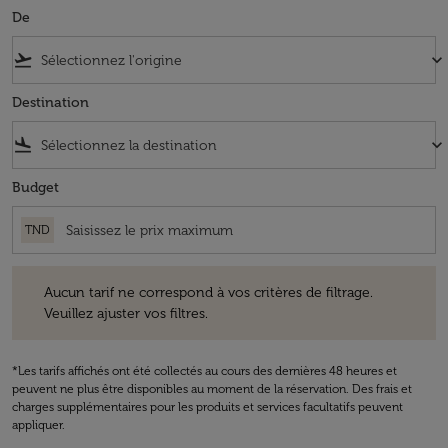
De
flight_takeoff
keyboard_arrow_down
Destination
flight_land
keyboard_arrow_down
Budget
TND
Aucun tarif ne correspond à vos critères de filtrage. Veuillez ajuster v
Aucun tarif ne correspond à vos critères de filtrage.
Veuillez ajuster vos filtres.
*Les tarifs affichés ont été collectés au cours des dernières 48 heures et
peuvent ne plus être disponibles au moment de la réservation. Des frais et
charges supplémentaires pour les produits et services facultatifs peuvent
appliquer.