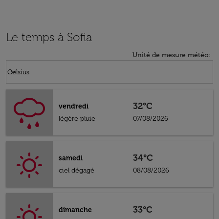
Le temps à Sofia
Unité de mesure météo
:
Weather unit option Celsius Selected
keyboard_arrow_down
Celsius
32°C
vendredi
légère pluie
07/08/2026
34°C
samedi
ciel dégagé
08/08/2026
33°C
dimanche