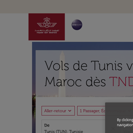
Vols de Tunis 
Maroc dès
TND
expand_more
expand_more
Aller-retour
1 Passager, Économique
By clickin
navigation
De
À
close