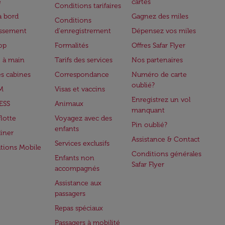
e
cartes
Conditions tarifaires
à bord
Gagnez des miles
Conditions
issement
d'enregistrement
Dépensez vos miles
op
Formalités
Offres Safar Flyer
 à main
Tarifs des services
Nos partenaires
es cabines
Correspondance
Numéro de carte
oublié?
M
Visas et vaccins
Enregistrez un vol
ESS
Animaux
manquant
flotte
Voyagez avec des
Pin oublié?
enfants
iner
Assistance & Contact
Services exclusifs
ations Mobile
Conditions générales
Enfants non
Safar Flyer
accompagnés
Assistance aux
passagers
Repas spéciaux
Passagers à mobilité