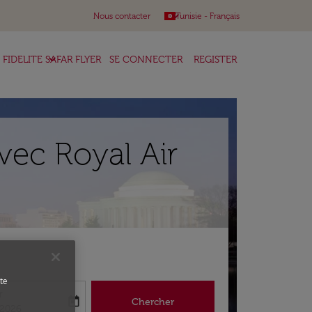
keyboard_arrow_down
Nous contacter
Tunisie
-
Français
keyboard_arrow_down
FIDELITE SAFAR FLYER
SE CONNECTER
REGISTER
vec Royal Air
te
r
today
Chercher
abel
king-return-date-aria-label
/2026