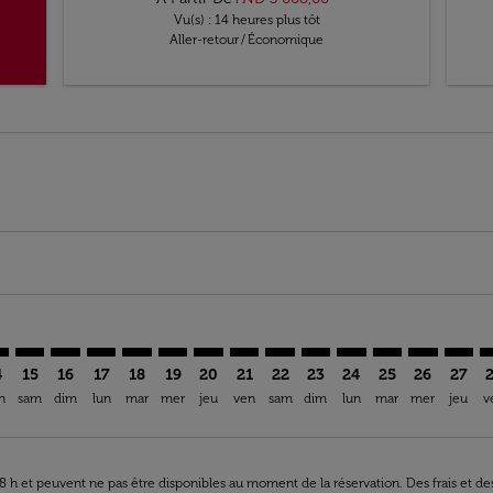
Vu(s) : 14 heures plus tôt
Aller-retour
/
Économique
imer. Trouver des offres
sclaimer. Trouver des offres
s-disclaimer. Trouver des offres
ffers-disclaimer. Trouver des offres
ew-offers-disclaimer. Trouver des offres
mp-view-offers-disclaimer. Trouver des offres
D: cmp-view-offers-disclaimer. Trouver des offres
N–IAD: cmp-view-offers-disclaimer. Trouver des offres
TUN–IAD: cmp-view-offers-disclaimer. Trouver des offres
TUN–IAD: cmp-view-offers-disclaimer. Trouver des off
TUN–IAD: cmp-view-offers-disclaimer. Trouver de
TUN–IAD: cmp-view-offers-disclaimer. Trouve
TUN–IAD: cmp-view-offers-disclaimer. Tr
TUN–IAD: cmp-view-offers-disclaimer
TUN–IAD: cmp-view-offers-discla
TUN–IAD: cmp-view-offers-d
TUN–IAD: cmp-view-offe
TUN–IAD: cmp-view-
TUN–IAD: cmp-v
TUN–IAD: c
TUN–I
T
4
15
16
17
18
19
20
21
22
23
24
25
26
27
n
sam
dim
lun
mar
mer
jeu
ven
sam
dim
lun
mar
mer
jeu
v
 48 h et peuvent ne pas être disponibles au moment de la réservation. Des frais et d