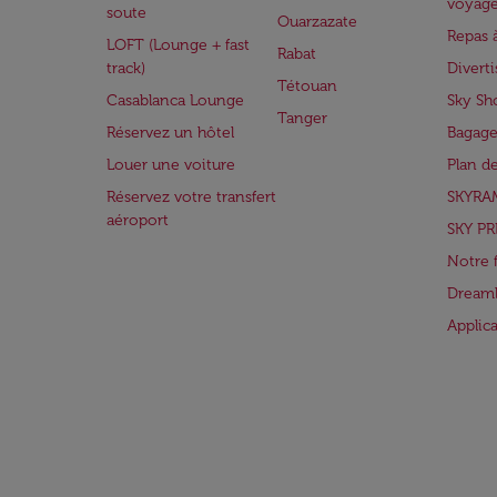
voyag
soute
Ouarzazate
Repas 
LOFT (Lounge + fast
Rabat
track)
Divert
Tétouan
Casablanca Lounge
Sky Sh
Tanger
Réservez un hôtel
Bagage
Louer une voiture
Plan d
Réservez votre transfert
SKYRA
aéroport
SKY PR
Notre 
Dreaml
Applic