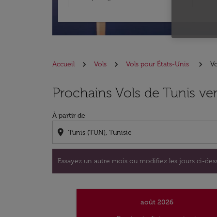
Accueil
Vols
Vols pour États-Unis
Vo
Essayez un autre mois ou modifiez les jours c
Prochains Vols de Tunis ve
À partir de
location_on
Essayez un autre mois ou modifiez les jours ci-dess
août 2026