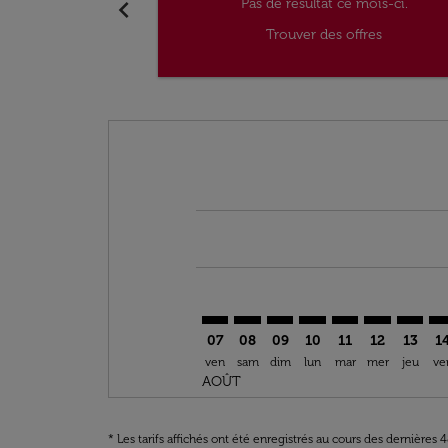
chevron_left
Pas de résultat ce mois-ci.
Trouver des offres
Displaying fares for août-2026
TUN–IAD: cmp-view-offers-discla
TUN–IAD: cmp-view-offers-di
TUN–IAD: cmp-view-offer
TUN–IAD: cmp-view-o
TUN–IAD: cmp-vi
TUN–IAD: c
TUN–IA
TU
07
08
09
10
11
12
13
1
ven
sam
dim
lun
mar
mer
jeu
ve
AOÛT
* Les tarifs affichés ont été enregistrés au cours des dernières