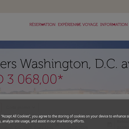
keyboard_arrow_down
keyboard_arrow_down
keyboard_arrow_down
RÉSERVATION
EXPÉRIENCE VOYAGE
INFORMATION
vers Washington, D.C. a
 3 068,00*
expand_more
Code promo
g “Accept All Cookies”, you agree to the storing of cookies on your device to enhance si
, analyze site usage, and assist in our marketing efforts.
Départ
Retou
close
today
fc-booking-departure-date-aria-l
fc-boo
14/08/2026
21/08