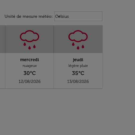
Weather unit option Celsius Select
keyboard_arrow_down
Unité de mesure météo
:
Celsius
mercredi
jeudi
nuageux
légère pluie
30°C
35°C
12/08/2026
13/08/2026