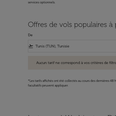
services optionnels.
Offres de vols populaires à
De
flight_takeoff
Aucun tarif ne correspond à vos critères de filtrage. Ve
Aucun tarif ne correspond à vos critères de filtrag
*Les tarifs affichés ont été collectés au cours des dernières 4
facultatifs peuvent appliquer.