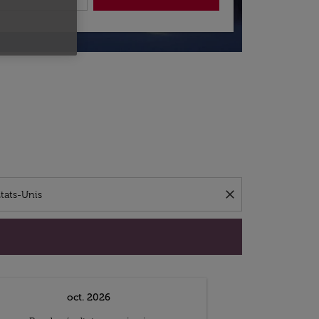
close
oct. 2026
n