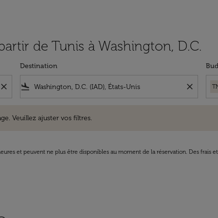
 partir de Tunis à Washington, D.C.
Destination
Bud
close
flight_land
close
T
uillez ajuster vos filtres.
e. Veuillez ajuster vos filtres.
8 heures et peuvent ne plus être disponibles au moment de la réservation. Des frais e