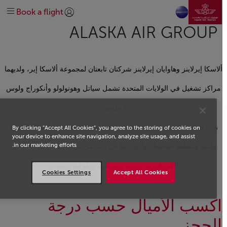
انتقل إلى الصفحة الرئيسي
الرائجة
Before travel
At the airport
Plan your trip
Discover Safar Flyer loyalty
تخطي إلى المحتوى الرئيسي
Book a flight
Extras
وجهاتنا
On-board
Special needs
Earn and spend miles
تسجيل الدخول | انضم)
explore-quicklinks-titl
ALASKA AIR GROUP
Help & Support
Route Map
About us
Get help
Manage
Our Network
Discover Morocco
oneworld
#DREAMAFRICA #MEETMOROCCO
ألاسكا إيرلاينز وهاوايان إيرلاينز شركتان تابعتان لمجموعة ألاسكا إير، ولديهما
Business Class
Economy Class
Explore offers
Contact us
مراكز تشغيل في الولايات المتحدة تشمل سياتل وهونولولو وأنكوراج ولوس
أنجلوس.
وتخدم الشركتان أكثر من 140 وجهة في أمريكا الشمالية وأمريكا اللاتينية
By clicking “Accept All Cookies”, you agree to the storing of cookies on
your device to enhance site navigation, analyze site usage, and assist
in our marketing efforts.
وآسيا ومنطقة المحيط الهادئ، بما في ذلك مراكز تحالف oneworld في
دالاس فورت وورث ونيويورك وطوكيو وسيدني.
Cookies Settings
Accept All Cookies
اكسب الأميال حسب درجة
الحجز