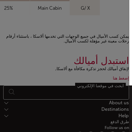
25%
Main Cabin
G/ X
يمكن كسب الأميال في جميع الوجهات التي تخدمها ألاسكا ، باستثناء أرقام
رحلات معينة غير مؤهلة لكسب الأميال.
Open in a new window
استبدل أميالك
لإنفاق أميالك لحجز تذكرة مكافأة مع ألاسكا,
Open in a new window
Open in a new window
إضغط هنا
ابحث في موقعنا الإلكتروني
أسفل الصفحة خريطة الموقع
About us
Destinations
Help
طرق الدفع
Follow us on