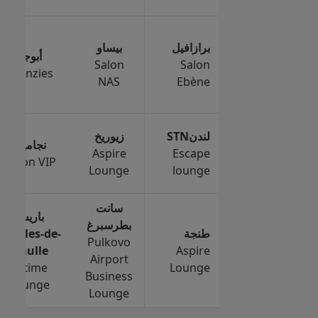
برازافيل
بيساو
أبوجا
Salon
Salon
Menzies
NAS
Ebène
لندنSTN
زيوريخ
نجامينا
Aspire
Escape
Salon VIP
Lounge
lounge
سانت
باريس
بطرسبرغ
طنجة
Charles-de-
Pulkovo
Gaulle
Aspire
Airport
Extime
Lounge
Business
Lounge
Lounge