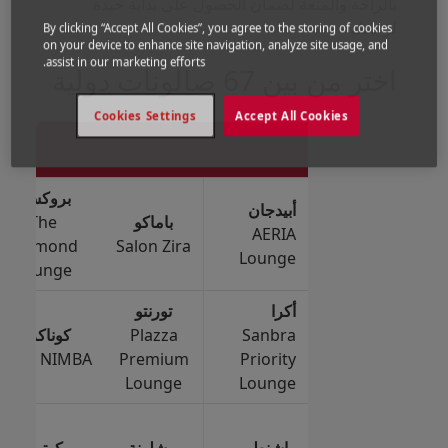
بالراحة والمتعة لضمان الحصول على بداية جيدة
لرحلتك
By clicking “Accept All Cookies”, you agree to the storing of cookies
on your device to enhance site navigation, analyze site usage, and
assist in our marketing efforts.
اختر من بين 67 صالونات دولية
Cookies Settings
Accept All Cookies
بروكسل
أبيدجان
باماكو
The
AERIA
Diamond
Salon Zira
Lounge
Lounge
أكرا
تورنتو
Sanbra
Plazza
كوناكري
Salon NIMBA
Premium
Priority
Lounge
Lounge
واشنطن
برشلونة
كوتونو