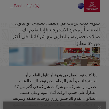
انتقل إلى الصفحة الرئيسي
تخطي إلى المحتوى الرئيسي
Book a flight
تسجيل الدخول | انضم)
استراحة الشركاء
سواء كنت ترغب في العمل بسلام، أو تناول
الطعام أو مجرد الاسترخاء فإننا نقدم لك
صالات حصرية، بالتعاون مع شركائنا، في أكثر
من 67 مطارًا.
إذا كنت تود العمل في هدوء أو تناول الطعام أو
الاسترخاء بعيداً عن الزحام، نحن نوفر لك صالونات
حصرية ومشتركة مع شركات شريكة في أكثر من 67
مطاراً. على حسب الوقت أثناء اليوم وعلى حسب
الصالون، نقدم لك فيينوازوري ووجبات خفيفة وسريعة
أو وجبات طعام. كل هذا في جو مريح ولطيف...استمتع