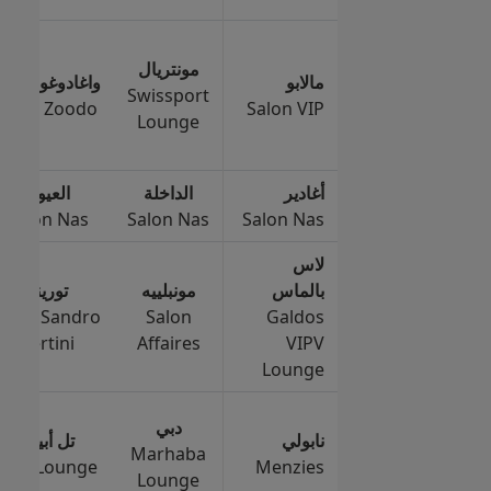
مونتريال
مالابو
واغادوغو
Salon
Swissport
Prive Zoodo
Salon VIP
Lounge
أغادير
الداخلة
العيون
Salon Nas
Salon Nas
Salon Nas
لاس
بالماس
مونبلييه
تورينو
Turin Sandro
Salon
Galdos
Pertini
Affaires
VIPV
Lounge
دبي
نابولي
تل أبيب
Marhaba
Dan Lounge
Menzies
Lounge