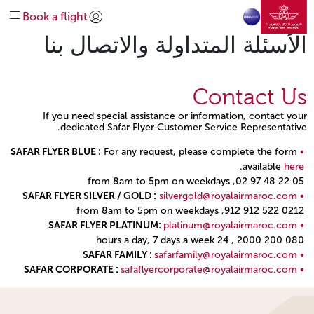
انتقل إلى الصفحة الرئيسي
الرائجة
Before travel
At the airport
Plan your trip
Discover Safar Flyer loyalty
تخطي إلى المحتوى الرئيسي
Book a flight
Extras
وجهاتنا
On-board
Special needs
Earn and spend miles
تسجيل الدخول | انضم)
explore-quicklinks-titl
الأسئلة المتداولة والاتصال بنا
Help & Support
Route Map
About us
Get help
Manage
Our Network
Discover Morocco
oneworld
Contact Us
#DREAMAFRICA #MEETMOROCCO
Business Class
Economy Class
Explore offers
Contact us
If you need special assistance or information, contact your
dedicated Safar Flyer Customer Service Representative.
SAFAR FLYER BLUE :
For any request, please complete the form
.
available
here
05 22 48 97 02, from 8am to 5pm on weekdays
SAFAR FLYER SILVER / GOLD :
silvergold@royalairmaroc.com
0212 522 912 912, from 8am to 5pm on weekdays
SAFAR FLYER PLATINUM:
platinum@royalairmaroc.com
080 200 2000 , 24 hours a day, 7 days a week
SAFAR FAMILY :
safarfamily@royalairmaroc.com
SAFAR CORPORATE :
safaflyercorporate@royalairmaroc.com
Open in a new window