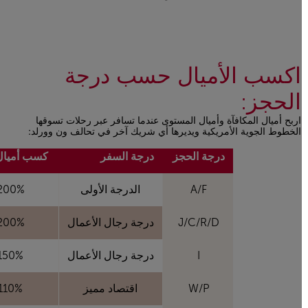
اكسب الأميال حسب درجة
الحجز:
اربح أميال المكافآة وأميال المستوى عندما تسافر عبر رحلات تسوقها
الخطوط الجوية الأمريكية ويديرها أي شريك آخر في تحالف ون وورلد:
Open in a new window
درجة الحجز
درجة السفر
كسب أميال
A/F
الدرجة الأولى
200%
J/C/R/D
درجة رجال الأعمال
200%
I
درجة رجال الأعمال
150%
W/P
اقتصاد مميز
110%