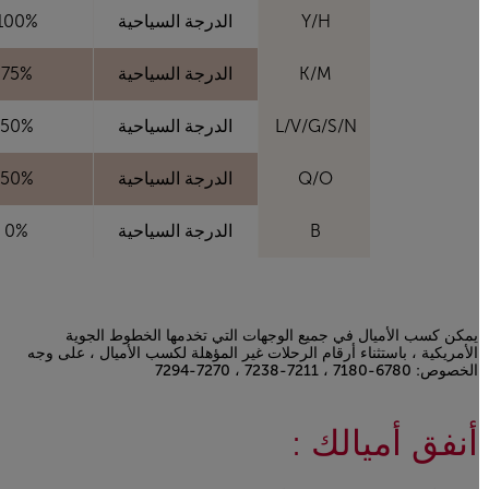
Y/H
الدرجة السياحية
100%
K/M
الدرجة السياحية
75%
L/V/G/S/N
الدرجة السياحية
50%
Q/O
الدرجة السياحية
50%
B
الدرجة السياحية
0%
يمكن كسب الأميال في جميع الوجهات التي تخدمها الخطوط الجوية
الأمريكية ، باستثناء أرقام الرحلات غير المؤهلة لكسب الأميال ، على وجه
الخصوص: 6780-7180 ​​، 7211-7238 ، 7270-7294
Open in a new window
أنفق أميالك :