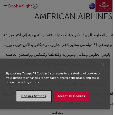
انتقل إلى الصفحة الرئيسي
الرائجة
Before travel
At the airport
Plan your trip
Discover Safar Flyer loyalty
تخطي إلى المحتوى الرئيسي
Book a flight
Extras
وجهاتنا
On-board
Special needs
Earn and spend miles
تسجيل الدخول | انضم)
explore-quicklinks-titl
AMERICAN AIRLINES
Help & Support
Route Map
About us
Get help
Manage
Our Network
Discover Morocco
oneworld
#DREAMAFRICA #MEETMOROCCO
تقدم الخطوط الجوية الأمريكية لعملائها 6،800 رحلة يومية إلى أكثر من 365
Business Class
Economy Class
Explore offers
Contact us
وجهة في 61 دولة من محاورها في شارلوت وشيكاغو ودالاس فورت وورث
ولوس أنجلوس وميامي ونيويورك وفيلادلفيا وفينيكس وواشنطن العاصمة.
منذ عام 2013 ، قدمت شركة الخطوط الجوية الأمريكية أحدث الأسطول
By clicking “Accept All Cookies”, you agree to the storing of cookies on
المتقدم المجهز بأحدث التقنيات تم تسمية الخطوط الجوية الأمريكية مؤخرًا
your device to enhance site navigation, analyze site usage, and assist
in our marketing efforts.
بخمس خطوط جوية عالمية من قبل جمعية تجربة المسافرين وخطوط
لطيران للعام من قبل شركة النقل الجوي العالمي الخطوط الجوية الأمريكية
Cookies Settings
Accept All Cookies
ي عضو مؤسس في
one
world ، ويخدم أعضاؤها 1100 وجهة في 180 دولة
ومنطقة.