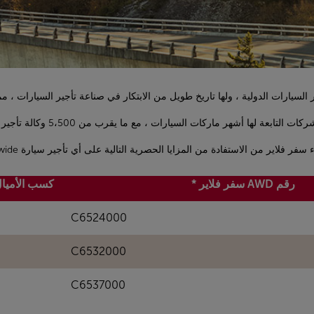
 فلاير من الاستفادة من المزايا الحصرية التالية على أي تأجير سيارة AVIS Worldwide:
رقم AWD سفر فلاير *
كسب الأميا
C6524000
C6532000
C6537000