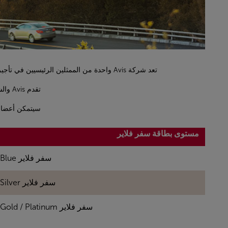
تعد شركة Avis واحدة من الممثلين الرئيسيين في تأجير السيارات الدولية ، ولها تاريخ طويل من الابتكار في صناعة تأجير السيارات ، مما يجعلها علامة تجارية مميزة تضع العميل في المقدمة.
تقدم Avis والشركات التابعة لها أشهر ماركات السيارات ، مع ما يقرب من 5،500 وكالة تأجير في 170 دولة.
سيتمكن أعضاء سفر
مستوى بطاقة سفر فلاير
سفر فلاير Blue
سفر فلاير Silver
سفر فلاير Gold / Platinum