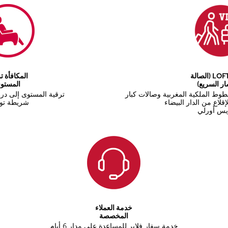
مكافأة LOFT (الصالة
المكافأة ت
ر السريع)
المستو
طوط الملكية المغربية وصالات كبار
ترقية المستوى إلى در
قلاع من الدار البيضاء
شريطة توف
ريس أورلي
خدمة العملاء
المخصصة
خدمة سفار فلاير للمساعدة على مدار 6 أيام