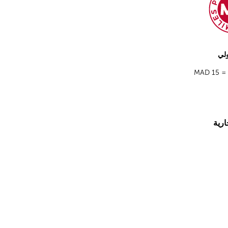
ولي
= MAD 15
ارية