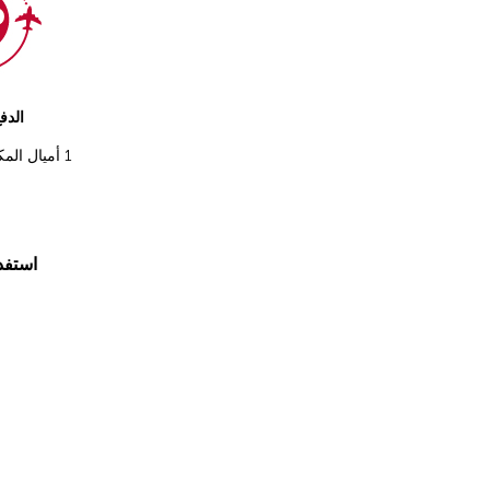
الدف
1
أميال الم
استفد