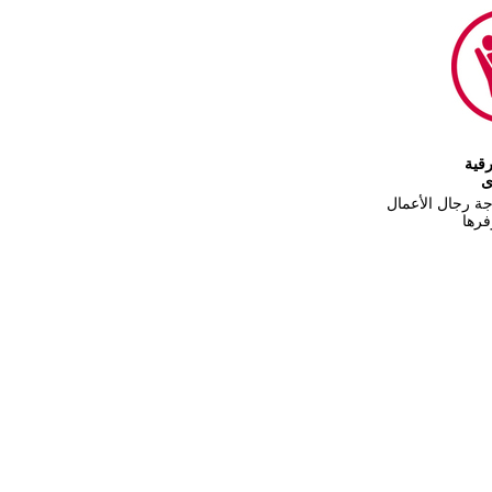
رقية
ى
جة رجال الأعمال
رها