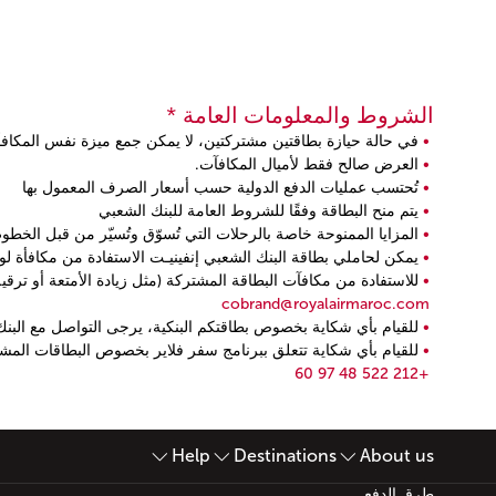
الشروط والمعلومات العامة *
في حالة حيازة بطاقتين مشتركتين، لا يمكن جمع ميزة نفس المكاف
العرض صالح فقط لأميال المكافآت.
تُحتسب عمليات الدفع الدولية حسب أسعار الصرف المعمول بها
يتم منح البطاقة وفقًا للشروط العامة للبنك الشعبي
المزايا الممنوحة خاصة بالرحلات التي تُسوّق وتُسيّر من قبل الخطوط
يمكن لحاملي بطاقة البنك الشعبي إنفينيـت الاستفادة من مكافأة ل
للاستفادة من مكافآت البطاقة المشتركة (مثل زيادة الأمتعة أو ترقية الدرجة)، يجب تقديم الطلب
cobrand@royalairmaroc.com
للقيام بأي شكاية بخصوص بطاقتكم البنكية، يرجى التواصل مع البنك عل
للقيام بأي شكاية تتعلق ببرنامج سفر فلاير بخصوص البطاقات المشتر
+212 522 48 97 60
Open in a new window
Open in a new window
Help
Destinations
About us
أسفل الصفحة خريطة الموقع
طرق الدفع