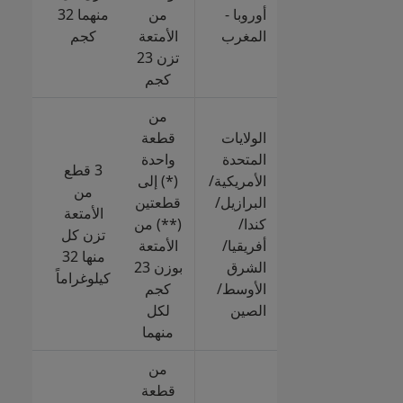
ل
أوروبا -
من
منهما 32
المغرب
الأمتعة
كجم
كجم
تزن 23
رجال
كجم
من
الولايات
قطعة
المتحدة
واحدة
+ قط
3 قطع
الأمريكية/
(*) إلى
إضاف
من
البرازيل/
قطعتين
الأمتعة
كندا/
(**) من
ل
تزن كل
أفريقيا/
الأمتعة
منها 32
الشرق
بوزن 23
كجم
كيلوغراماً
الأوسط/
كجم
رجال
الصين
لكل
منهما
من
قطعة