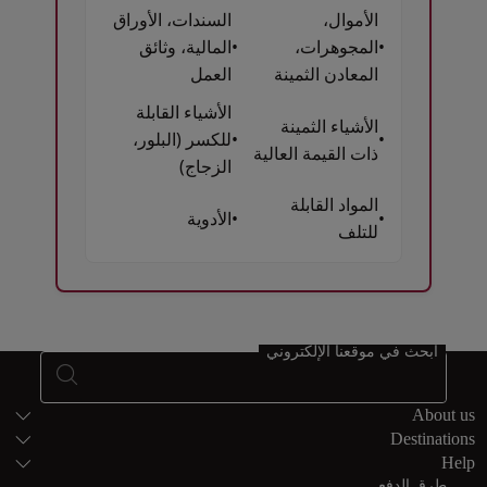
الأموال،
السندات، الأوراق
•
المجوهرات،
•
المالية، وثائق
المعادن الثمينة
العمل
الأشياء القابلة
الأشياء الثمينة
•
•
للكسر (البلور،
ذات القيمة العالية
الزجاج)
المواد القابلة
•
•
الأدوية
للتلف
Open in a new window
ابحث في موقعنا الإلكتروني
خريطة الموقع
About us
Destinations
Help
طرق الدفع