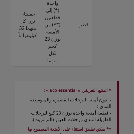
واحدة
+ قط
(*) إلى
إضاف
حقيبتان
قطعتين
تزن كل
قطر
(**) من
ل
منهما 32
الأمتعة
كيلوغراماً
بوزن 23
كجم
كجم
رجال
لكل
منهما
* المنتج التعريفي « Eco essential » :
- بدون أمتعة للرحلات القصيرة والمتوسطة
المدى ؛
- قطعة أمتعة واحدة بوزن 23 كلغ للرحلات
الطويلة المدى ورحلات العبور (الترانزيت).
** يمكن تطبيق استثناء على الأمتعة المسموح بها