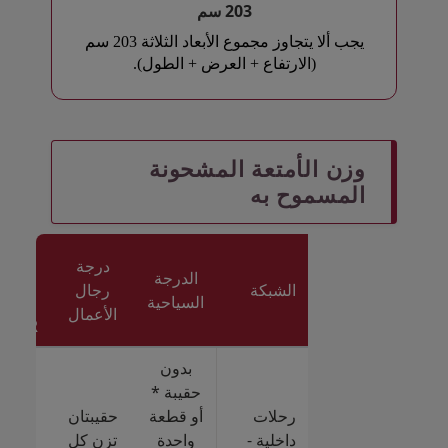
203 سم
يجب ألا يتجاوز مجموع الأبعاد الثلاثة 203 سم
(الارتفاع + العرض + الطول).
Open in a new window
Open in a new window
وزن الأمتعة المشحونة
المسموح به
درجة
الدرجة
الشبكة
رجال
السياحية
 /
الأعمال
ADOR
بدون
+ قط
حقيبة *
إضاف
رحلات
أو قطعة
حقيبتان
داخلية -
واحدة
تزن كل