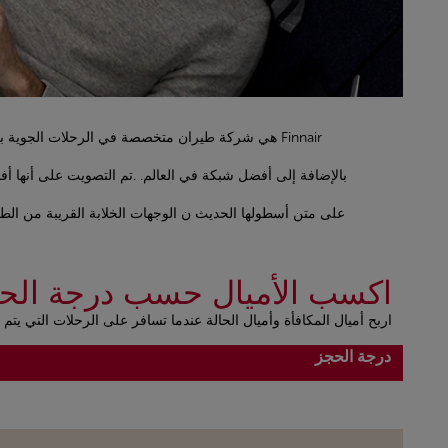
Finnair هي شركة طيران متخصصة في الرحلات الجوية بين أوروبا وآسيا في أقصر طريق شمالي. تتمثل مهمة فين إير في توفير أسهل وأسرع الاتصالات في نصف الكرة الشمالي عبر هلسنكي ،
بالإضافة إلى أفضل شبكة في العالم. .تم التصويت على أنها أفضل شركة طيران في شمال أور
على متن أسطولها الحديث ن الوجهات الخلابة القريبة من الطبيعة في شمال 
اكسب الأميال حسب درجة الح
اربح أميال المكافأة وأميال الحالة عندما تسافر على الرحلات التي ي
Open in a new window
درجة الحجز