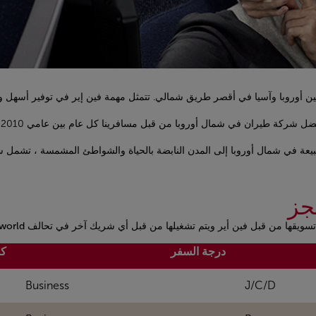
وبا من قبل مسافرينا كل عام بين عامي 2010 و 2018 ، وتقدم فين إير تجربة فريدة من نوعها لدول الشمال
أوروبا إلى المدن النابضة بالحياة والشواطئ المشمسة ، تشمل شبكة فين إير أكثر من 1000 وجهة
جز
تم تسويقها من قبل فين أير ويتم تشغيلها من قبل أي شريك آخر في تحالف
world:
درجة السفر
كس
Business
J/C/D