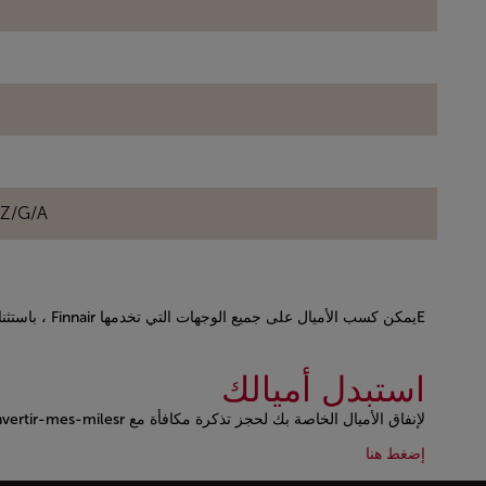
/Z/G/A
Eيمكن كسب الأميال على جميع الوجهات التي تخدمها Finnair ، باستثناء بعض أرقام الرحلات غير المؤهلة.
Open in a new window
استبدل أميالك
لإنفاق الأميال الخاصة بك لحجز تذكرة مكافأة مع Finnair,
tir-mes-milesr ">
Open in a new window
Open in a new window
إضغط هنا