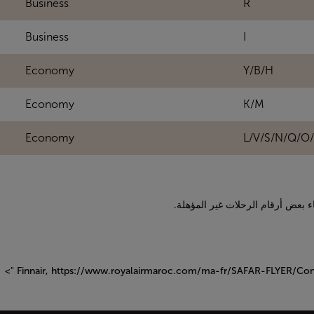
Business
R
Business
I
Economy
Y/B/H
Economy
K/M
Economy
L/V/S/N/Q/O
https://www.royalairmaroc.com/ma-fr/SAFAR-FLYER/Conver