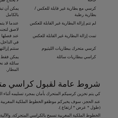
كرسي مع بطارية غير قابلة للعكس /
يمكن أن تب
بطارية رطبة
بالكامل
لم تتم إزالة البطارية غير القابلة للعكس
عندما لا ي
لاصق لتجنب
تمت إزالة البطارية غير القابلة للعكس
عند فصلها ع
في الداخل، 
كرسي متحرك ببطاريات الليثيوم
ستتم إزالت
كراسي ببطاريات سائلة
يمكن فقط نق
سائلة قد نح
المطار.
شروط عامة لقبول كراسي م
كي يتم تخزين كرسيكم المتحرك بأمان بمجرد تسليمه أثناء ا
Open in a new window
عند الحجز، سوف يخبركم موظفو الخطوط الملكية المغربية ع
(طول * عرض * ارتفاع ).
Open in a new window
الخطوط الملكية المغربية تسمح بالكراسي المتحركة، والآلية 