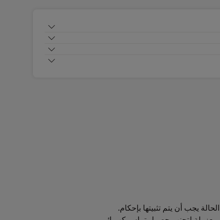
حالة يجب أن يتم تثبيتها بإحكام.
 أو معزولة لتجنب حصول تماس كهربائى.