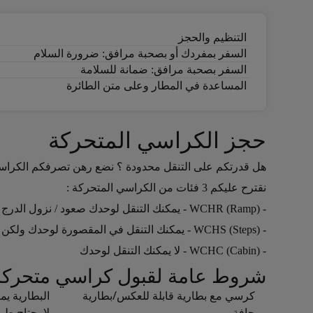
التنظيم والحجز
السفر بمفردك أو بصحبة مرافق: ضرورة السلام
السفر بصحبة مرافق: ضمانة للسلامة
المساعدة في المطار وعلى متن الطائرة
حجز الكراسي المتحركة
هل قدرتكم على التنقل محدودة ؟ نضع رهن تصرفكم الكراسي 
Open in a new window
نقترح عليكم 3 فئات من الكراسي المتحركة :
Open in a new window
- WCHR (Ramp) - يمكنك التنقل لوحدك صعود / نزول الدرج والتنقل في المقصورة
Open in a new window
- WCHS (Steps) - يمكنك التنقل في المقصورة لوحدك ولكن لا يمكنك صعود أو نزول الدرج
Open in a new window
- WCHC (Cabin) - لا يمكنك التنقل لوحدك
شروط عامة لقبول كراسي متحرك
Open in a new window
كرسي مع بطارية قابلة للعكس/بطارية
البطارية يم
جافة
لا يحتاج طر