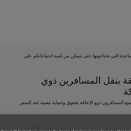
ية
ب ذوي الاحتياجات الخاصة وتحرص على توفير أقصى درجات
اعدة التي تحتاجونها حتى نتمكن من تلبية احتياجاتكم على
قة بنقل المسافرين ذوي
ة
لوائح وزارة النقل الأمريكية (14 CFR Part 382)، يتمتع المسافرون ذوو الإعاقة بحقوق وحماية معينة عند السفر
نقل الأمريكية بشأن عدم التمييز على أساس الإعاقة في