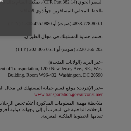
te
السفر الجوي (14 CFR Part 382)، يمكنك القيام بذلك بإحدى الطرق التالية:
Open in a new window
-الخط المجاني للمسافرين جواً ذوي الإعاقة:
4838-778-800-1 (صوت) أو 9880-455-800-1 (TTY)
-قسم حماية المستهلك في مجال الطيران:
2220-366-202 (صوت) أو 0511-366-202 (TTY)
-عبر البريد (الولايات المتحدة):
nt of Transportation, 1200 New Jersey Ave., SE., West
Building, Room W96-432, Washington, DC 20590
-عبر الإنترنت: موقع قسم حماية المستهلك في مجال ال
www.transportation.gov/airconsumer
Open in a new window
ملاحظة مهمة: المعلومات المذكورة أعلاه تخص الرحلات ال
للرحلات الداخلية في المغرب أو إلى وجهات دولية أخرى،
تقدمها الخطوط الملكية المغربية.
Open in a new window