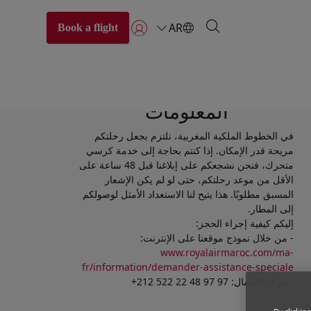
AR
Book a flight
تسجيل الدخول | انضم)
المعلومات
في الخطوط الملكية المغربية، نلتزم بجعل رحلتكم
مريحة قدر الإمكان. إذا كنتم بحاجة إلى خدمة كرسي
متحرك، فنحن نشجعكم على إبلاغنا قبل 48 ساعة على
الأقل من موعد رحلتكم، حتى لو لم يكن الإشعار
المسبق مطلوبًا. هذا يتيح لنا الاستعداد الأمثل لوصولكم
إلى المطار.
إليكم كيفية إجراء الحجز:
- من خلال نموذج موقعنا على الإنترنت:
www.royalairmaroc.com/ma-
fr/information/demander-assistance-speciale
- مركز الاتصال: 97 97 48 22 522 212+